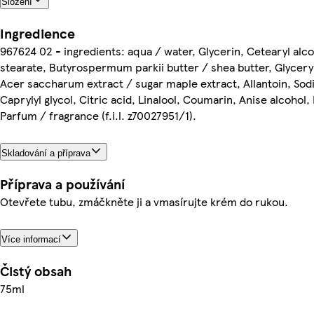
Složení
Ingredience
967624 02 - ingredients: aqua / water, Glycerin, Cetearyl alco
stearate, Butyrospermum parkii butter / shea butter, Glyceryl
Acer saccharum extract / sugar maple extract, Allantoin, Sod
Caprylyl glycol, Citric acid, Linalool, Coumarin, Anise alcohol,
Parfum / fragrance (f.i.l. z70027951/1).
Skladování a příprava
Příprava a používání
Otevřete tubu, zmáčkněte ji a vmasírujte krém do rukou.
Více informací
Čistý obsah
75ml