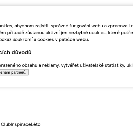
kies, abychom zajistili správné fungování webu a zpracovali 
ém případě zůstanou aktivní jen nezbytné cookies, které pot
odkaz Soukromí a cookies v patičce webu.
ících důvodů
azeného obsahu a reklamy, vytvářet uživatelské statistiky, uk
znam partnerů.
 Club
Inspirace
Léto