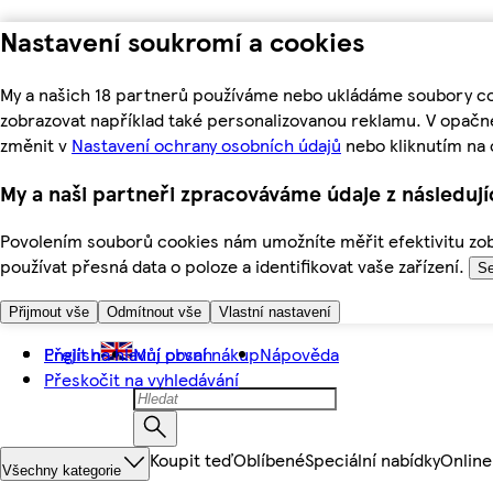
Nastavení soukromí a cookies
My a našich 18 partnerů používáme nebo ukládáme soubory coo
zobrazovat například také personalizovanou reklamu. V opačn
změnit v
Nastavení ochrany osobních údajů
nebo kliknutím na 
My a naši partneři zpracováváme údaje z následuj
Povolením souborů cookies nám umožníte měřit efektivitu zobr
používat přesná data o poloze a identifikovat vaše zařízení.
Se
Přijmout vše
Odmítnout vše
Vlastní nastavení
Přejít na hlavní obsah
English
Můj první nákup
Nápověda
Přeskočit na vyhledávání
Koupit teď
Oblíbené
Speciální nabídky
Online
Všechny kategorie