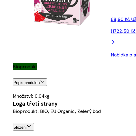
68,90 Kč Uš
(1722,50 Kč
Nabídka pla
Bioprodukt
Popis produktu
Množství: 0.04kg
Loga třetí strany
Bioprodukt, BIO, EU Organic, Zelený bod
Složení