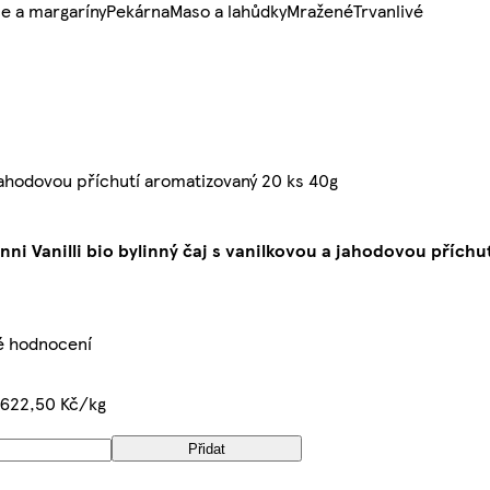
e a margaríny
Pekárna
Maso a lahůdky
Mražené
Trvanlivé
a jahodovou příchutí aromatizovaný 20 ks 40g
nni Vanilli bio bylinný čaj s vanilkovou a jahodovou přích
é hodnocení
 622,50 Kč/kg
Přidat