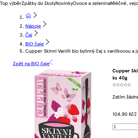
Top výběr
Zpátky do školy
Novinky
Ovoce a zelenina
Mléčné, vejc
Nápoje
Čaj
BIO čaje
Cupper Skinni Vanilli bio bylinný čaj s vanilkovou 
Zpět na BIO čaje
Cupper Ski
ks 40g
Zatím žádn
2
104,90 Kč