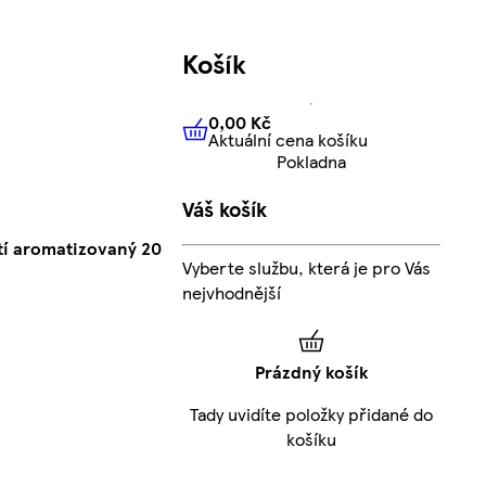
Košík
0,00 Kč
Aktuální cena košíku
0,00 Kč
Aktuální cena košíku
Pokladna
Váš košík
utí aromatizovaný 20
Vyberte službu, která je pro Vás
nejvhodnější
Prázdný košík
Tady uvidíte položky přidané do
košíku