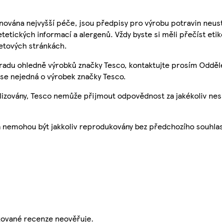
nována nejvyšší péče, jsou předpisy pro výrobu potravin neust
etetických informací a alergenů. Vždy byste si měli přečíst eti
etových stránkách.
 radu ohledně výrobků značky Tesco, kontaktujte prosím Odděl
se nejedná o výrobek značky Tesco.
ualizovány, Tesco nemůže přijmout odpovědnost za jakékoliv ne
a nemohou být jakkoliv reprodukovány bez předchozího souhla
ikované recenze neověřuje.