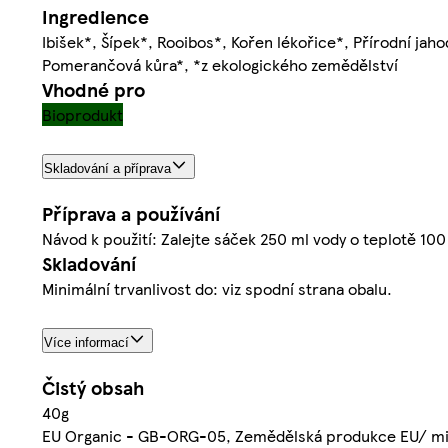
Ingredience
Ibišek*, Šípek*, Rooibos*, Kořen lékořice*, Přírodní jah
Pomerančová kůra*, *z ekologického zemědělství
Vhodné pro
Bioprodukt
Skladování a příprava
Příprava a používání
Návod k použití: Zalejte sáček 250 ml vody o teplotě 100
Skladování
Minimální trvanlivost do: viz spodní strana obalu.
Více informací
Čistý obsah
40g
EU Organic - GB-ORG-05, Zemědělská produkce EU/ m