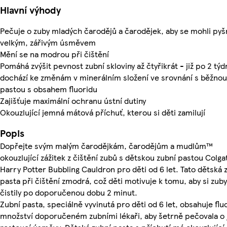
Hlavní výhody
Pečuje o zuby mladých čarodějů a čarodějek, aby se mohli pyš
velkým, zářivým úsměvem
Mění se na modrou při čištění
Pomáhá zvýšit pevnost zubní skloviny až čtyřikrát - již po 2 tý
dochází ke změnám v minerálním složení ve srovnání s běžnou
pastou s obsahem fluoridu
Zajišťuje maximální ochranu ústní dutiny
Okouzlující jemná mátová příchuť, kterou si děti zamilují
Popis
Dopřejte svým malým čarodějkám, čarodějům a mudlům™
okouzlující zážitek z čištění zubů s dětskou zubní pastou Colga
Harry Potter Bubbling Cauldron pro děti od 6 let. Tato dětská 
pasta při čištění zmodrá, což děti motivuje k tomu, aby si zuby
čistily po doporučenou dobu 2 minut.
Zubní pasta, speciálně vyvinutá pro děti od 6 let, obsahuje fluo
množství doporučeném zubními lékaři, aby šetrně pečovala o 