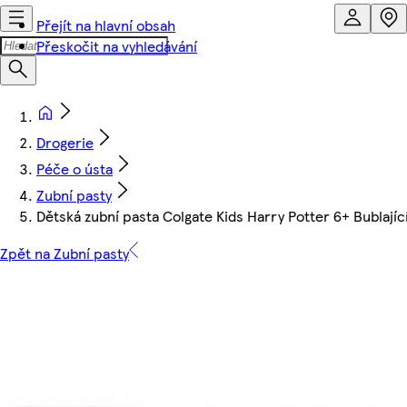
Přejít na hlavní obsah
Přeskočit na vyhledávání
Drogerie
Péče o ústa
Zubní pasty
Dětská zubní pasta Colgate Kids Harry Potter 6+ Bublající
Zpět na Zubní pasty