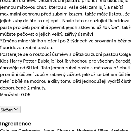
rostoucí úsměvy. Dětská zubní pasta s příchutí má okouzlující
jemnou mátovou chuť, kterou si vaše děti zamilují, a nabízí
maximální ochranu před zubním kazem, takže máte jistotu, že
jejich zuby děláte to nejlepší. Navíc tato okouzlující fluoridová
pasta pro děti pomáhá zpevnit jejich sklovinu až 4x více*, takž
můžete pečovat o jejich velký, zářivý úsměv!
*Změna minerálního složení po 2 týdnech ve srovnání s běžno
fluoridovou zubní pastou.
Postarejte se o rostoucí úsměvy s dětskou zubní pastou Colga
Kids Harry Potter Bublající kotlík vhodnou pro všechny čarodě
čaroděje od 6ti let. Tato jemná zubní pasta s mátovou příchutí
promění čištění zubů v zábavný zážitek jelikož se během čištěn
mění z bílé na modrou a díky tomu děti jednodušeji vydrží čisti
doporučené 2 minuty.
Množství: 0.05l
Složení
Ingredience
Calcium Carbonate, Aqua, Glycerin, Hydrated Silica, Arginine,