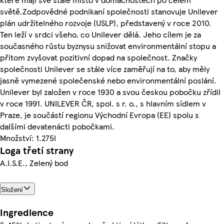
světě.Zodpovědné podnikaní společnosti stanovuje Unilever
plán udržitelného rozvoje (USLP), představený v roce 2010.
Ten leží v srdci všeho, co Unilever dělá. Jeho cílem je za
současného růstu byznysu snižovat environmentální stopu a
přitom zvyšovat pozitivní dopad na společnost. Značky
společnosti Unilever se stále více zaměřují na to, aby měly
jasně vymezené společenské nebo environmentální poslání.
Unilever byl založen v roce 1930 a svou českou pobočku zřídil
v roce 1991. UNILEVER ČR, spol. s r. o., s hlavním sídlem v
Praze, je součástí regionu Východní Evropa (EE) spolu s
dalšími devatenácti pobočkami.
Množství: 1.275l
Loga třetí strany
A.I.S.E., Zelený bod
Složení
Ingredience