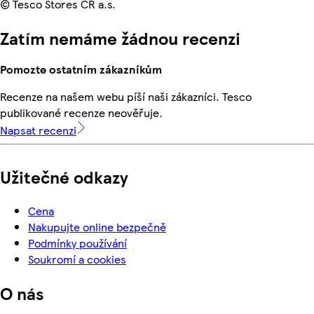
© Tesco Stores ČR a.s.
Zatím nemáme žádnou recenzi
Pomozte ostatním zákazníkům
Recenze na našem webu píší naši zákazníci. Tesco
publikované recenze neověřuje.
Napsat recenzi
Užitečné odkazy
Cena
Nakupujte online bezpečně
Podmínky používání
Soukromí a cookies
O nás