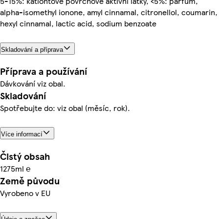
5-15%: kationtové povrchově aktivní látky, <5%: parfum,
alpha-isomethyl ionone, amyl cinnamal, citronellol, coumarin,
hexyl cinnamal, lactic acid, sodium benzoate
Skladování a příprava
Příprava a používání
Dávkování viz obal.
Skladování
Spotřebujte do: viz obal (měsíc, rok).
Více informací
Čistý obsah
1275ml ℮
Země původu
Vyrobeno v EU