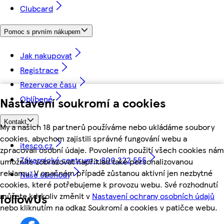
Clubcard
Pomoc s prvním nákupem
Jak nakupovat
Registrace
Rezervace času
Oblíbené
Nastavení soukromí a cookies
Kontakt
My a našich 18 partnerů používáme nebo ukládáme soubory
cookies, abychom zajistili správné fungování webu a
itesco.cz
zpracovali osobní údaje. Povolením použití všech cookies nám
Zákaznické centrum - 800 222 555
umožníte zobrazovat například také personalizovanou
reklamu. V opačném případě zůstanou aktivní jen nezbytné
Naše obchody
cookies, které potřebujeme k provozu webu. Své rozhodnutí
můžete kdykoliv změnit v
Nastavení ochrany osobních údajů
followUs
nebo kliknutím na odkaz Soukromí a cookies v patičce webu.