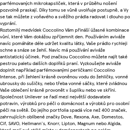
parfémovaných mikrokapsliček, která v průběhu nošení
pozvolně praskají. Díky tomu se vůně uvolňuje postupně, a Vy
se tak můžete z voňavého a svěžího prádla radovat i dlouho po
vyprání.
Roztomilý medvídek Coccolino Vám přináší úžasné kombinace
vůní, které Vám dokážou zpříjemnit den. Používáním aviváže
navíc pomáháte déle udržet kvalitu látky, Vaše prádlo rychleji
schne a snáze se žehlí. Navíc má používání aviváže
antistatický účinek. Pod značkou Coccolino můžete najít také
pestrou paletu dalších doplňků praní. Vyzkoušejte aviváže
doplnit například parfémovanými perličkami Coccolino
Intense, při žehlení krásně ovoněnou vodu do žehličky, vonné
ubrousky do sušičky, nebo třeba vonné sáčky, které zvládnou
Vaše oblečení krásně provonět v šuplíku nebo ve skříni.
Společnost Unilever se řadí mezi největší dodavatele
potravin, výrobků pro péči o domácnost a výrobků pro osobní
péči na světě. Do jejího portfolia spadá více než 400 značek,
zahrnujících oblíbené značky Dove, Rexona, Axe, Domestos,
Cif, SAVO, Hellmann's, Knorr, Lipton, Magnum nebo Algida,
které mají své stálé místo v domácnostech po celém