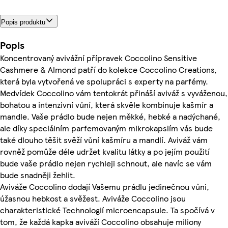
Popis produktu
Popis
Koncentrovaný avivážní přípravek Coccolino Sensitive
Cashmere & Almond patří do kolekce Coccolino Creations,
která byla vytvořená ve spolupráci s experty na parfémy.
Medvídek Coccolino vám tentokrát přináší aviváž s vyváženou,
bohatou a intenzivní vůní, která skvěle kombinuje kašmír a
mandle. Vaše prádlo bude nejen měkké, hebké a nadýchané,
ale díky speciálním parfemovaným mikrokapslím vás bude
také dlouho těšit svěží vůní kašmíru a mandlí. Aviváž vám
rovněž pomůže déle udržet kvalitu látky a po jejím použití
bude vaše prádlo nejen rychleji schnout, ale navíc se vám
bude snadněji žehlit.
Aviváže Coccolino dodají Vašemu prádlu jedinečnou vůni,
úžasnou hebkost a svěžest. Aviváže Coccolino jsou
charakteristické Technologií microencapsule. Ta spočívá v
tom, že každá kapka aviváží Coccolino obsahuje miliony