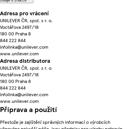
Údaje o značce
Adresa pro vrácení
UNILEVER ČR, spol. s r. o.
Voctářova 2497/18
180 00 Praha 8
844 222 844
infolinka@unilever.com
www.unilever.com
Adresa distributora
UNILEVER ČR, spol. s r. o.
Voctářova 2497/18
180 00 Praha 8
844 222 844
infolinka@unilever.com
www.unilever.com
Příprava a použití
Přestože je zajištění správných informací o výrobcích
věnována nejvyšší péče, jsou předpisy pro výrobu potravin