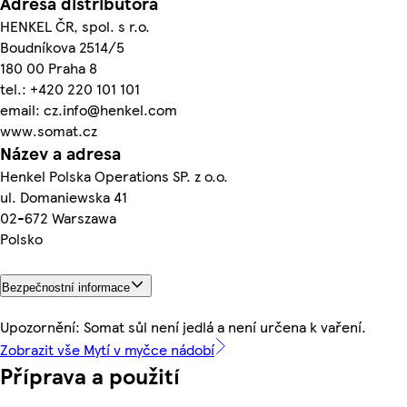
Adresa distributora
HENKEL ČR, spol. s r.o.
Boudníkova 2514/5
180 00 Praha 8
tel.: +420 220 101 101
email: cz.info@henkel.com
www.somat.cz
Název a adresa
Henkel Polska Operations SP. z o.o.
ul. Domaniewska 41
02-672 Warszawa
Polsko
Bezpečnostní informace
Upozornění: Somat sůl není jedlá a není určena k vaření.
Zobrazit vše Mytí v myčce nádobí
Příprava a použití