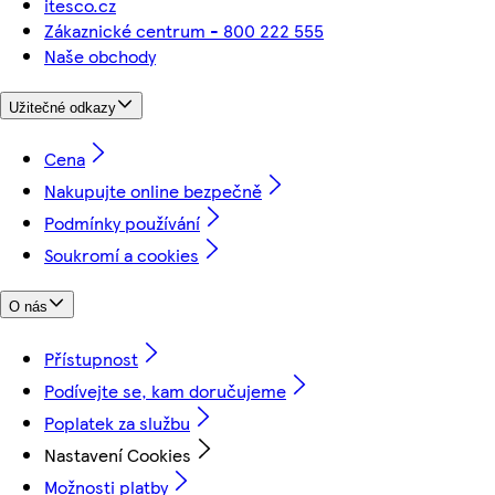
itesco.cz
Zákaznické centrum - 800 222 555
Naše obchody
Užitečné odkazy
Cena
Nakupujte online bezpečně
Podmínky používání
Soukromí a cookies
O nás
Přístupnost
Podívejte se, kam doručujeme
Poplatek za službu
Nastavení Cookies
Možnosti platby