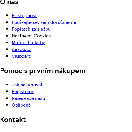
O nás
Přístupnost
Podívejte se, kam doručujeme
Poplatek za službu
Nastavení Cookies
Možnosti platby
itesco.cz
Clubcard
Pomoc s prvním nákupem
Jak nakupovat
Registrace
Rezervace času
Oblíbené
Kontakt