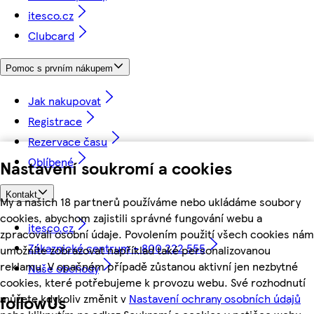
itesco.cz
Clubcard
Pomoc s prvním nákupem
Jak nakupovat
Registrace
Rezervace času
Oblíbené
Nastavení soukromí a cookies
Kontakt
My a našich 18 partnerů používáme nebo ukládáme soubory
cookies, abychom zajistili správné fungování webu a
itesco.cz
zpracovali osobní údaje. Povolením použití všech cookies nám
Zákaznické centrum - 800 222 555
umožníte zobrazovat například také personalizovanou
reklamu. V opačném případě zůstanou aktivní jen nezbytné
Naše obchody
cookies, které potřebujeme k provozu webu. Své rozhodnutí
můžete kdykoliv změnit v
Nastavení ochrany osobních údajů
followUs