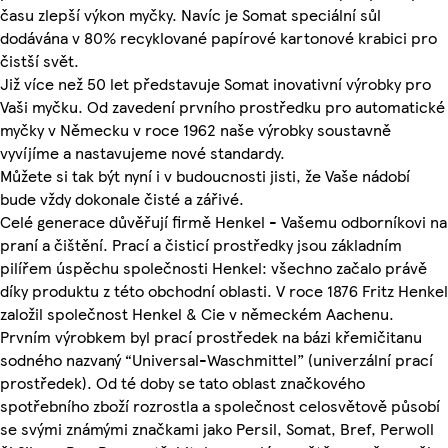
času zlepší výkon myčky. Navíc je Somat speciální sůl
dodávána v 80% recyklované papírové kartonové krabici pro
čistší svět.
Již více než 50 let představuje Somat inovativní výrobky pro
Vaši myčku. Od zavedení prvního prostředku pro automatické
myčky v Německu v roce 1962 naše výrobky soustavně
vyvíjíme a nastavujeme nové standardy.
Můžete si tak být nyní i v budoucnosti jisti, že Vaše nádobí
bude vždy dokonale čisté a zářivé.
Celé generace důvěřují firmě Henkel - Vašemu odborníkovi na
praní a čištění. Prací a čisticí prostředky jsou základním
pilířem úspěchu společnosti Henkel: všechno začalo právě
díky produktu z této obchodní oblasti. V roce 1876 Fritz Henkel
založil společnost Henkel & Cie v německém Aachenu.
Prvním výrobkem byl prací prostředek na bázi křemičitanu
sodného nazvaný “Universal-Waschmittel” (univerzální prací
prostředek). Od té doby se tato oblast značkového
spotřebního zboží rozrostla a společnost celosvětově působí
se svými známými značkami jako Persil, Somat, Bref, Perwoll