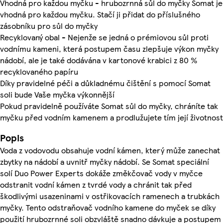
Vhodná pro každou myčku - hrubozrnná sůl do myčky Somat je
vhodná pro každou myčku. Stačí ji přidat do příslušného
zásobníku pro sůl do myčky
Recyklovaný obal - Nejenže se jedná o prémiovou sůl proti
vodnímu kameni, která postupem času zlepšuje výkon myčky
nádobí, ale je také dodávána v kartonové krabici z 80 %
recyklovaného papíru
Díky pravidelné péči a důkladnému čištění s pomocí Somat
soli bude Vaše myčka výkonnější
Pokud pravidelně používáte Somat sůl do myčky, chráníte tak
myčku před vodním kamenem a prodlužujete tím její životnost
Popis
Voda z vodovodu obsahuje vodní kámen, který může zanechat
zbytky na nádobí a uvnitř myčky nádobí. Se Somat speciální
solí Duo Power Experts dokáže změkčovač vody v myčce
odstranit vodní kámen z tvrdé vody a chránit tak před
škodlivými usazeninami v ostřikovacích ramenech a trubkách
myčky. Tento odstraňovač vodního kamene do myček se díky
použití hrubozrnné soli obzvláště snadno dávkuje a postupem