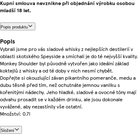
Kupní smlouva nevznikne při objednání výrobku osobou
mladší 18 let.
Popis produktu
Popis
Vybrali jsme pro vás sladové whisky z nejlepších destilerií v
oblasti skotského Speyside a smíchali je do té nejvyšší kvality.
Monkey Shoulder byl původně vytvořen jako ideální základ
koktejlů z whisky a od té doby v nich nesmí chybět.
Dopřejte si okouzlující závan pikantního pomeranče, medu a
dubu těsně před tím, než ochutnáte jemnou vanilku s
kořenitými nádechy. Jeho hladké, sladové a ovocné tóny mají
odvahu prosadit se v každém drinku, ale jsou dokonale
vyvážené, aby nezastínily vše ostatní.
Množství: 0.7l
Složení