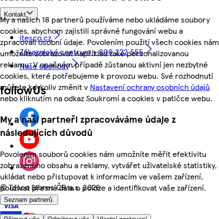
Kontakt
My a našich 18 partnerů používáme nebo ukládáme soubory
cookies, abychom zajistili správné fungování webu a
itesco.cz
zpracovali osobní údaje. Povolením použití všech cookies nám
Zákaznické centrum - 800 222 555
umožníte zobrazovat například také personalizovanou
reklamu. V opačném případě zůstanou aktivní jen nezbytné
Naše obchody
cookies, které potřebujeme k provozu webu. Své rozhodnutí
můžete kdykoliv změnit v
Nastavení ochrany osobních údajů
followUs
nebo kliknutím na odkaz Soukromí a cookies v patičce webu.
My a naši partneři zpracováváme údaje z
následujících důvodů
Povolením souborů cookies nám umožníte měřit efektivitu
zobrazeného obsahu a reklamy, vytvářet uživatelské statistiky,
ukládat nebo přistupovat k informacím ve vašem zařízení,
©
Tesco Stores ČR a.s. 2026
používat přesná data o poloze a identifikovat vaše zařízení.
Seznam partnerů.