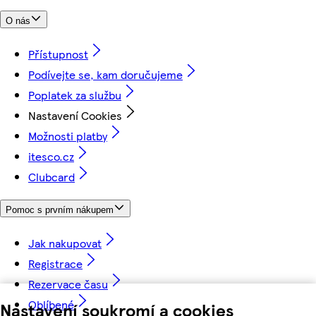
O nás
Přístupnost
Podívejte se, kam doručujeme
Poplatek za službu
Nastavení Cookies
Možnosti platby
itesco.cz
Clubcard
Pomoc s prvním nákupem
Jak nakupovat
Registrace
Rezervace času
Oblíbené
Nastavení soukromí a cookies