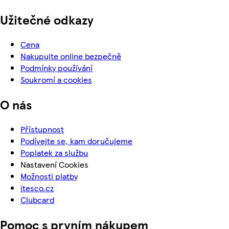
Užitečné odkazy
Cena
Nakupujte online bezpečně
Podmínky používání
Soukromí a cookies
O nás
Přístupnost
Podívejte se, kam doručujeme
Poplatek za službu
Nastavení Cookies
Možnosti platby
itesco.cz
Clubcard
Pomoc s prvním nákupem