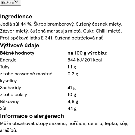
Složení
Ingredience
Jedlá sůl 44 %, Škrob bramborový, Sušený česnek mletý,
Zázvor mletý, Sušená maracuja mletá, Cukr, Chilli mleté,
Protispékavá látka E 341, Sušená petrželová nať
Výživové údaje
Běžné hodnoty
na 100 g výrobku:
Energie
844 kJ/201 kcal
Tuky
1,1 g
z toho nasycené mastné
0,2 g
kyseliny
Sacharidy
41 g
z toho cukry
10 g
Bílkoviny
4,8 g
Sůl
44 g
Informace o alergenech
Může obsahovat stopy sezamu, hořčice, celeru, lepku, sóji,
arašídů.