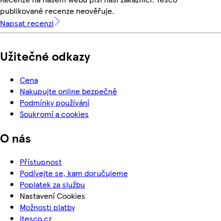
publikované recenze neověřuje.
Napsat recenzi
Užitečné odkazy
Cena
Nakupujte online bezpečně
Podmínky používání
Soukromí a cookies
O nás
Přístupnost
Podívejte se, kam doručujeme
Poplatek za službu
Nastavení Cookies
Možnosti platby
itesco.cz