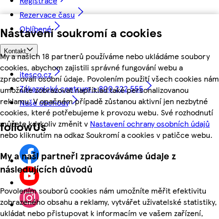
Registrace
Rezervace času
Oblíbené
Nastavení soukromí a cookies
Kontakt
My a našich 18 partnerů používáme nebo ukládáme soubory
cookies, abychom zajistili správné fungování webu a
itesco.cz
zpracovali osobní údaje. Povolením použití všech cookies nám
Zákaznické centrum - 800 222 555
umožníte zobrazovat například také personalizovanou
reklamu. V opačném případě zůstanou aktivní jen nezbytné
Naše obchody
cookies, které potřebujeme k provozu webu. Své rozhodnutí
můžete kdykoliv změnit v
Nastavení ochrany osobních údajů
followUs
nebo kliknutím na odkaz Soukromí a cookies v patičce webu.
My a naši partneři zpracováváme údaje z
následujících důvodů
Povolením souborů cookies nám umožníte měřit efektivitu
zobrazeného obsahu a reklamy, vytvářet uživatelské statistiky,
ukládat nebo přistupovat k informacím ve vašem zařízení,