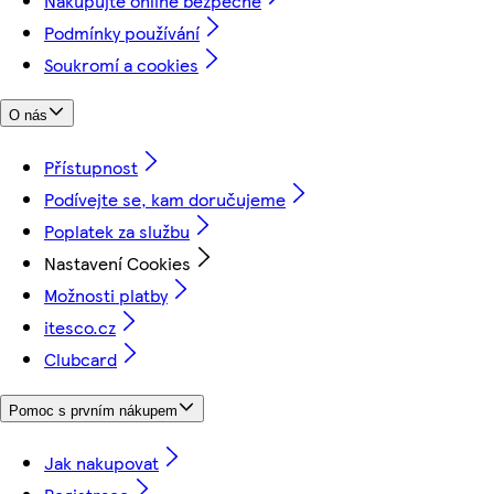
Nakupujte online bezpečně
Podmínky používání
Soukromí a cookies
O nás
Přístupnost
Podívejte se, kam doručujeme
Poplatek za službu
Nastavení Cookies
Možnosti platby
itesco.cz
Clubcard
Pomoc s prvním nákupem
Jak nakupovat