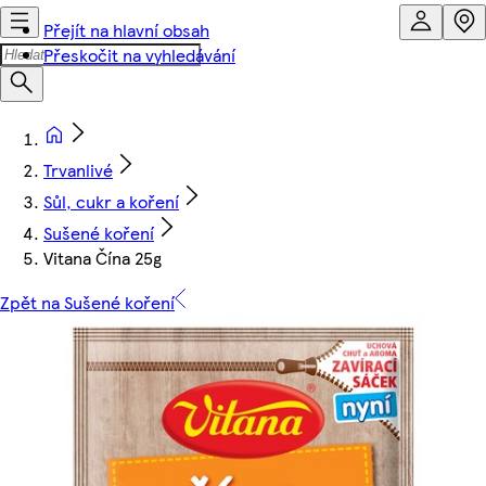
Přejít na hlavní obsah
Přeskočit na vyhledávání
Trvanlivé
Sůl, cukr a koření
Sušené koření
Vitana Čína 25g
Zpět na Sušené koření