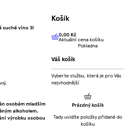
Košík
é suché víno 3l
0,00 Kč
Aktuální cena košíku
0,00 Kč
Aktuální cena košíku
Pokladna
Váš košík
Vyberte službu, která je pro Vás
nejvhodnější
ný.
ázán osobám mladším
Prázdný košík
ěným alkoholem.
Tady uvidíte položky přidané do
ání výrobku osobou
košíku