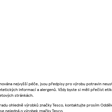
nována nejvyšší péče, jsou předpisy pro výrobu potravin neust
etetických informací a alergenů. Vždy byste si měli přečíst eti
etových stránkách.
 radu ohledně výrobků značky Tesco, kontaktujte prosím Odděl
se nejedná o výrobek značky Tesco.