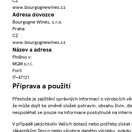
CZ
www.bourgognewines.cz
Adresa dovozce
Bourgogne Wines, s.r.o.
Praha
CZ
www.bourgognewines.cz
Název a adresa
Plněno v:
MGM s.r.l.
Forli
IT-47121
Příprava a použití
Přestože je zajištění správných informací o výrobcích vě
že může dojít ke změně složek potravin, obsahu živin, di
nespoléhat se pouze na informace poskytnuté na intern
V případě jakýchkoliv Vašich dotazů nebo potřeby získat
zákazníkům Tesco nebo výrobce daného výrobku, pokdu 