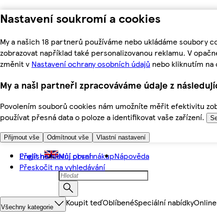
Nastavení soukromí a cookies
My a našich 18 partnerů používáme nebo ukládáme soubory coo
zobrazovat například také personalizovanou reklamu. V opačn
změnit v
Nastavení ochrany osobních údajů
nebo kliknutím na 
My a naši partneři zpracováváme údaje z následuj
Povolením souborů cookies nám umožníte měřit efektivitu zobr
používat přesná data o poloze a identifikovat vaše zařízení.
Se
Přijmout vše
Odmítnout vše
Vlastní nastavení
Přejít na hlavní obsah
English
Můj první nákup
Nápověda
Přeskočit na vyhledávání
Koupit teď
Oblíbené
Speciální nabídky
Online
Všechny kategorie