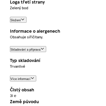
Loga třetí strany
Zelený bod
Složení
Informace o alergenech
Obsahuje siřičitany.
Skladování a příprava
Typ skladování
Trvanlivé
Více informací
Čistý obsah
3l ℮
Země původu