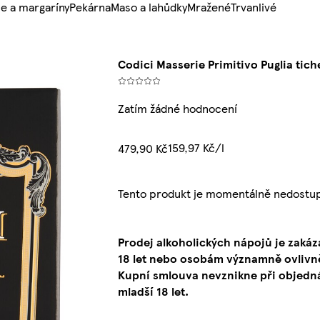
e a margaríny
Pekárna
Maso a lahůdky
Mražené
Trvanlivé
Codici Masserie Primitivo Puglia tich
Zatím žádné hodnocení
159,97 Kč/l
479,90 Kč
Tento produkt je momentálně nedostup
Prodej alkoholických nápojů je zak
18 let nebo osobám významně ovlivn
Kupní smlouva nevznikne při objedn
mladší 18 let.