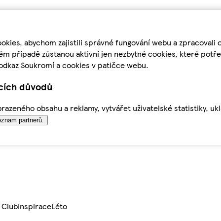
kies, abychom zajistili správné fungování webu a zpracovali 
ém případě zůstanou aktivní jen nezbytné cookies, které pot
odkaz Soukromí a cookies v patičce webu.
ících důvodů
azeného obsahu a reklamy, vytvářet uživatelské statistiky, uk
znam partnerů.
 Club
Inspirace
Léto