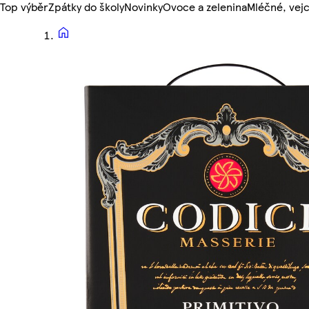
Top výběr
Zpátky do školy
Novinky
Ovoce a zelenina
Mléčné, vejc