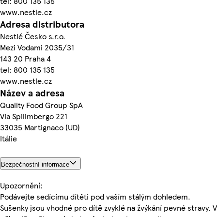
tel: 800 135 135
www.nestle.cz
Adresa distributora
Nestlé Česko s.r.o.
Mezi Vodami 2035/31
143 20 Praha 4
tel: 800 135 135
www.nestle.cz
Název a adresa
Quality Food Group SpA
Via Spilimbergo 221
33035 Martignaco (UD)
Itálie
Bezpečnostní informace
Upozornění:
Podávejte sedícímu dítěti pod vaším stálým dohledem.
Sušenky jsou vhodné pro dítě zvyklé na žvýkání pevné stravy. V