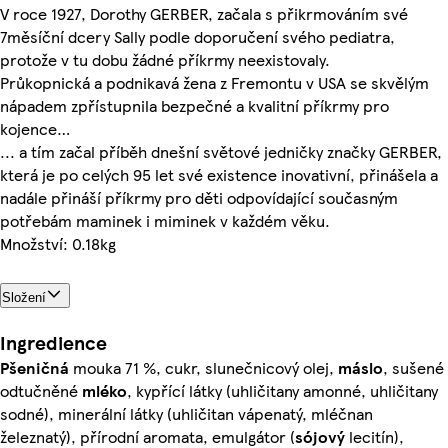
V roce 1927, Dorothy GERBER, začala s přikrmováním své
7měsíční dcery Sally podle doporučení svého pediatra,
protože v tu dobu žádné příkrmy neexistovaly.
Průkopnická a podnikavá žena z Fremontu v USA se skvělým
nápadem zpřístupnila bezpečné a kvalitní příkrmy pro
kojence…
... a tím začal příběh dnešní světové jedničky značky GERBER,
která je po celých 95 let své existence inovativní, přinášela a
nadále přináší příkrmy pro děti odpovídající současným
potřebám maminek i miminek v každém věku.
Množství: 0.18kg
Složení
Ingredience
Pšeničná
mouka 71 %, cukr, slunečnicový olej,
máslo
, sušené
odtučněné
mléko
, kypřící látky (uhličitany amonné, uhličitany
sodné), minerální látky (uhličitan vápenatý, mléčnan
železnatý), přírodní aromata, emulgátor (
sójový
lecitín),