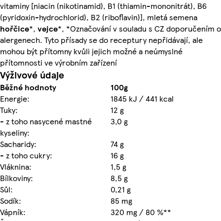
vitaminy [niacin (nikotinamid), B1 (thiamin-mononitrát), B6
(pyridoxin-hydrochlorid), B2 (riboflavin)], mletá semena
hořčice
*,
vejce
*, *Označování v souladu s CZ doporučením o
alergenech. Tyto přísady se do receptury nepřidávají, ale
mohou být přítomny kvůli jejich možné a neúmyslné
přítomnosti ve výrobním zařízení
Výživové údaje
Běžné hodnoty
100g
Energie:
1845 kJ / 441 kcal
Tuky:
12 g
- z toho nasycené mastné
3,0 g
kyseliny:
Sacharidy:
74 g
- z toho cukry:
16 g
Vláknina:
1,5 g
Bílkoviny:
8,5 g
Sůl:
0,21 g
Sodík:
85 mg
Vápník:
320 mg / 80 %**