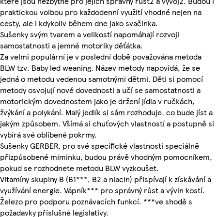
které jsou nezbytné pro jejich správný růst2 a vývoj2. Budou i
praktickou volbou pro každodenní využití vhodné nejen na
cesty, ale i kdykoliv během dne jako svačinka.
Sušenky svým tvarem a velikostí napomáhají rozvoji
samostatnosti a jemné motoriky děťátka.
Za velmi populární je v poslední době považována metoda
BLW tzv. Baby led weaning. Název metody napovídá, že se
jedná o metodu vedenou samotnými dětmi. Děti si pomocí
metody osvojují nové dovednosti a učí se samostatnosti a
motorickým dovednostem jako je držení jídla v ručkách,
žvýkání a polykání. Malý jedlík si sám rozhoduje, co bude jíst a
jakým způsobem. Všímá si chuťových vlastností a postupně si
vybírá své oblíbené pokrmy.
Sušenky GERBER, pro své specifické vlastnosti speciálně
přizpůsobené miminku, budou právě vhodným pomocníkem,
pokud se rozhodnete metodu BLW vyzkoušet.
Vitamíny skupiny B (B1***, B2 a niacin) přispívají k získávání a
využívání energie. Vápník*** pro správný růst a vývin kostí.
Železo pro podporu poznávacích funkcí. ***ve shodě s
požadavky příslušné legislativy.