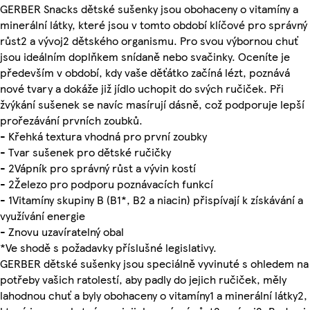
GERBER Snacks dětské sušenky jsou obohaceny o vitamíny a
minerální látky, které jsou v tomto období klíčové pro správný
růst2 a vývoj2 dětského organismu. Pro svou výbornou chuť
jsou ideálním doplňkem snídaně nebo svačinky. Oceníte je
především v období, kdy vaše děťátko začíná lézt, poznává
nové tvary a dokáže již jídlo uchopit do svých ručiček. Při
žvýkání sušenek se navíc masírují dásně, což podporuje lepší
prořezávání prvních zoubků.
- Křehká textura vhodná pro první zoubky
- Tvar sušenek pro dětské ručičky
- 2Vápník pro správný růst a vývin kostí
- 2Železo pro podporu poznávacích funkcí
- 1Vitamíny skupiny B (B1*, B2 a niacin) přispívají k získávání a
využívání energie
- Znovu uzavíratelný obal
*Ve shodě s požadavky příslušné legislativy.
GERBER dětské sušenky jsou speciálně vyvinuté s ohledem na
potřeby vašich ratolestí, aby padly do jejich ručiček, měly
lahodnou chuť a byly obohaceny o vitamíny1 a minerální látky2,