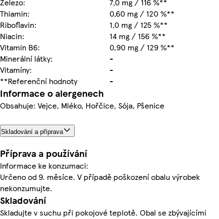
Železo:
7,0 mg / 116 %**
Thiamin:
0,60 mg / 120 %**
Riboflavin:
1,0 mg / 125 %**
Niacin:
14 mg / 156 %**
Vitamin B6:
0,90 mg / 129 %**
Minerální látky:
-
Vitamíny:
-
**Referenční hodnoty
-
Informace o alergenech
Obsahuje: Vejce, Mléko, Hořčice, Sója, Pšenice
Skladování a příprava
Příprava a používání
Informace ke konzumaci:
Určeno od 9. měsíce. V případě poškození obalu výrobek
nekonzumujte.
Skladování
Skladujte v suchu při pokojové teplotě. Obal se zbývajícími