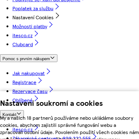
Poplatek za službu
Nastavení Cookies
Možnosti platby
itesco.cz
Clubcard
Pomoc s prvním nákupem
Jak nakupovat
Registrace
Rezervace času
Oblíbené
Nastavení soukromí a cookies
Kontakt
My a našich 18 partnerů používáme nebo ukládáme soubory
cookies, abychom zajistili správné fungování webu a
itesco.cz
zpracovali osobní údaje. Povolením použití všech cookies nám
Zákaznické centrum - 800 222 555