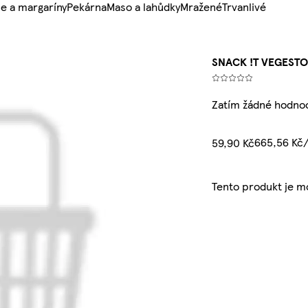
e a margaríny
Pekárna
Maso a lahůdky
Mražené
Trvanlivé
SNACK !T VEGESTO
Zatím žádné hodno
665,56 Kč
59,90 Kč
Tento produkt je 