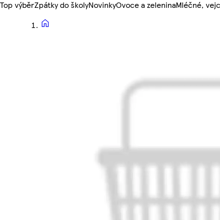
Top výběr
Zpátky do školy
Novinky
Ovoce a zelenina
Mléčné, vejc