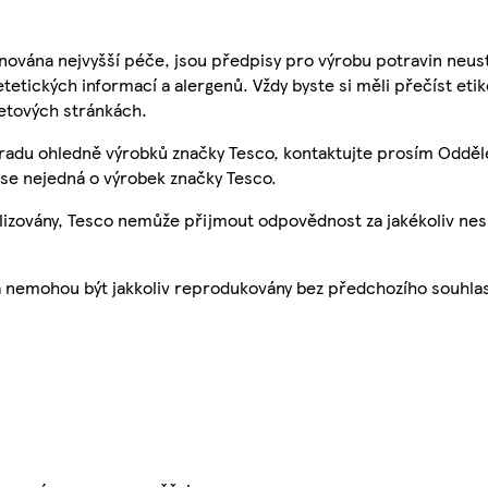
nována nejvyšší péče, jsou předpisy pro výrobu potravin neust
etetických informací a alergenů. Vždy byste si měli přečíst eti
etových stránkách.
 radu ohledně výrobků značky Tesco, kontaktujte prosím Odděl
se nejedná o výrobek značky Tesco.
ualizovány, Tesco nemůže přijmout odpovědnost za jakékoliv ne
a nemohou být jakkoliv reprodukovány bez předchozího souhla