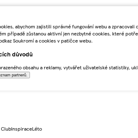
kies, abychom zajistili správné fungování webu a zpracovali 
ém případě zůstanou aktivní jen nezbytné cookies, které pot
odkaz Soukromí a cookies v patičce webu.
ících důvodů
azeného obsahu a reklamy, vytvářet uživatelské statistiky, uk
znam partnerů.
 Club
Inspirace
Léto