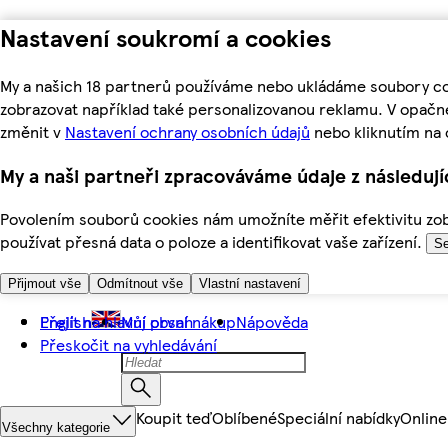
Nastavení soukromí a cookies
My a našich 18 partnerů používáme nebo ukládáme soubory coo
zobrazovat například také personalizovanou reklamu. V opačn
změnit v
Nastavení ochrany osobních údajů
nebo kliknutím na 
My a naši partneři zpracováváme údaje z následuj
Povolením souborů cookies nám umožníte měřit efektivitu zobr
používat přesná data o poloze a identifikovat vaše zařízení.
Se
Přijmout vše
Odmítnout vše
Vlastní nastavení
Přejít na hlavní obsah
English
Můj první nákup
Nápověda
Přeskočit na vyhledávání
Koupit teď
Oblíbené
Speciální nabídky
Online
Všechny kategorie