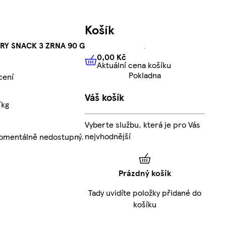
Košík
RY SNACK 3 ZRNA 90 G
0,00 Kč
Aktuální cena košíku
0,00 Kč
Aktuální cena košíku
Pokladna
cení
Váš košík
/kg
Vyberte službu, která je pro Vás
nejvhodnější
momentálně nedostupný.
Prázdný košík
Tady uvidíte položky přidané do
košíku