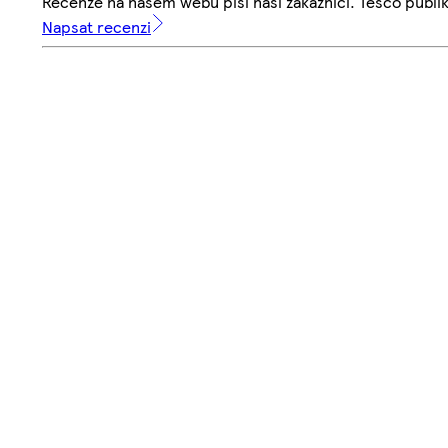
Recenze na našem webu píší naši zákazníci. Tesco publ
Napsat recenzi