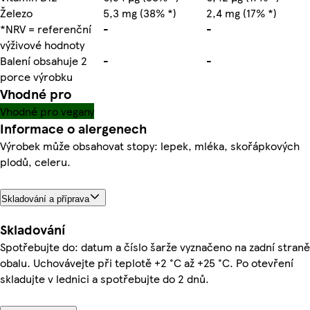
Železo
5,3 mg (38% *)
2,4 mg (17% *)
*NRV = referenční
-
-
výživové hodnoty
Balení obsahuje 2
-
-
porce výrobku
Vhodné pro
Vhodné pro vegany
Informace o alergenech
Výrobek může obsahovat stopy: lepek, mléka, skořápkových
plodů, celeru.
Skladování a příprava
Skladování
Spotřebujte do: datum a číslo šarže vyznačeno na zadní straně
obalu. Uchovávejte při teplotě +2 °C až +25 °C. Po otevření
skladujte v lednici a spotřebujte do 2 dnů.