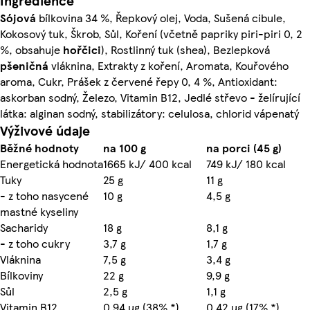
Ingredience
Sójová
bílkovina 34 %, Řepkový olej, Voda, Sušená cibule,
Kokosový tuk, Škrob, Sůl, Koření (včetně papriky piri-piri 0, 2
%, obsahuje
hořčici
), Rostlinný tuk (shea), Bezlepková
pšeničná
vláknina, Extrakty z koření, Aromata, Kouřového
aroma, Cukr, Prášek z červené řepy 0, 4 %, Antioxidant:
askorban sodný, Železo, Vitamin B12, Jedlé střevo - želírující
látka: alginan sodný, stabilizátory: celulosa, chlorid vápenatý
Výživové údaje
Běžné hodnoty
na 100 g
na porci (45 g)
Energetická hodnota
1665 kJ/ 400 kcal
749 kJ/ 180 kcal
Tuky
25 g
11 g
- z toho nasycené
10 g
4,5 g
mastné kyseliny
Sacharidy
18 g
8,1 g
- z toho cukry
3,7 g
1,7 g
Vláknina
7,5 g
3,4 g
Bílkoviny
22 g
9,9 g
Sůl
2,5 g
1,1 g
Vitamin B12
0,94 µg (38% *)
0,42 µg (17% *)