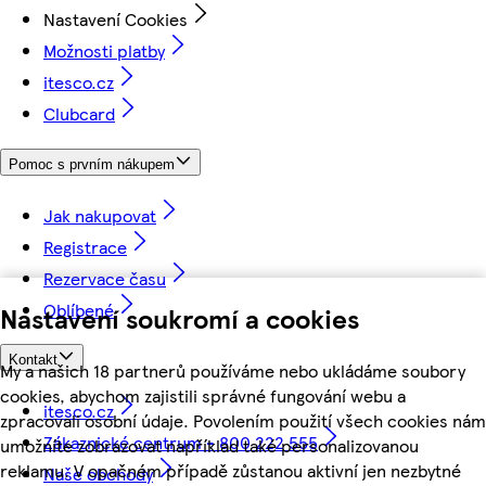
Nastavení Cookies
Možnosti platby
itesco.cz
Clubcard
Pomoc s prvním nákupem
Jak nakupovat
Registrace
Rezervace času
Oblíbené
Nastavení soukromí a cookies
Kontakt
My a našich 18 partnerů používáme nebo ukládáme soubory
cookies, abychom zajistili správné fungování webu a
itesco.cz
zpracovali osobní údaje. Povolením použití všech cookies nám
Zákaznické centrum - 800 222 555
umožníte zobrazovat například také personalizovanou
reklamu. V opačném případě zůstanou aktivní jen nezbytné
Naše obchody