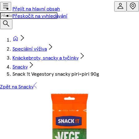
Přejít na hlavní obsah
Přeskočit na vyhledávání
Speciální výživa
Knäckebroty, snacky a tyčinky
Snacky
Snack !t Vegestory snacky piri-piri 90g
Zpět na Snacky