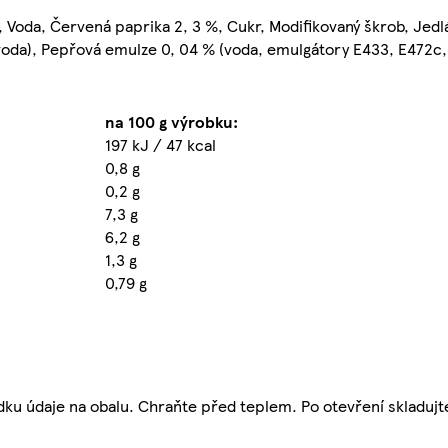
%, Voda, Červená paprika 2, 3 %, Cukr, Modifikovaný škrob, Jedlá
voda), Pepřová emulze 0, 04 % (voda, emulgátory E433, E472c,
na 100 g výrobku:
197 kJ / 47 kcal
0,8 g
0,2 g
7,3 g
6,2 g
1,3 g
0,79 g
ku údaje na obalu. Chraňte před teplem. Po otevření skladujt