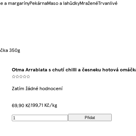
e a margaríny
Pekárna
Maso a lahůdky
Mražené
Trvanlivé
áčka 350g
Otma Arrabiata s chutí chilli a česneku hotová omáčk
Zatím žádné hodnocení
199,71 Kč/kg
69,90 Kč
Přidat