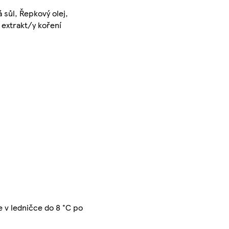
 sůl, Řepkový olej,
 extrakt/y koření
e v ledničce do 8 °C po