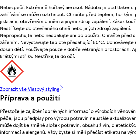
Nebezpečí. Extrémně hořlavý aerosol. Nádoba je pod tlakem: 
zahřívání se může roztrhnout. Chraňte před teplem, horkými 
jiskrami, otevřeným ohněm a jinými zdroji zapálení. Zákaz kouř
Nestříkejte do otevřeného ohně nebo jiných zdrojů zapálení.
Nepropichujte nebo nespalujte ani po použití. Chraňte před 
zářením. Nevystavujte teplotě přesahující 50°C. Uchovávejte
dosah dětí. Používejte pouze v dobře větraných prostorách. Ap
krátkými střiky. Nestříkejte do očí.
Zobrazit vše Vlasový styling
Příprava a použití
Přestože je zajištění správných informací o výrobcích věnován
péče, jsou předpisy pro výrobu potravin neustále aktualizován
může dojít ke změně složek potravin, obsahu živin, dietetický
informací a alergenů. Vždy byste si měli přečíst etiketu na výr