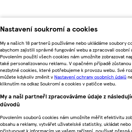
Nastavení soukromí a cookies
My a našich 18 partnerů používáme nebo ukládáme soubory co
abychom zajistili správné fungování webu a zpracovali osobní 
Povolením použití všech cookies nám umožníte zobrazovat na
také personalizovanou reklamu. V opačném případě zůstanou a
nezbytné cookies, které potřebujeme k provozu webu. Své ro
můžete kdykoliv změnit v
Nastavení ochrany osobních údajů
n
kliknutím na odkaz Soukromí a cookies v patičce webu.
My a naši partneři zpracováváme údaje z následují
důvodů
Povolením souborů cookies nám umožníte měřit efektivitu z
obsahu a reklamy, vytvářet uživatelské statistiky, ukládat nebo
přistupovat k informacím ve vašem zařízení, používat přesná 