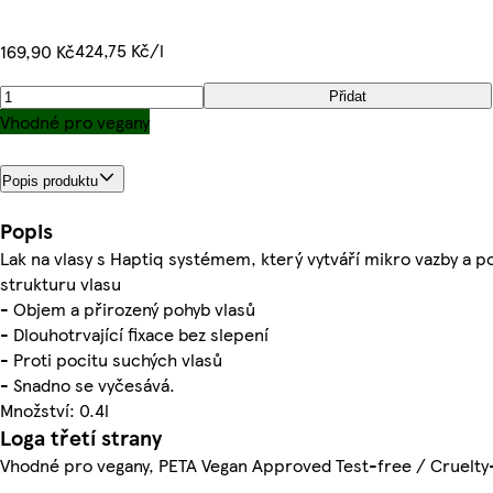
424,75 Kč/l
169,90 Kč
Přidat
Vhodné pro vegany
Popis produktu
Popis
Lak na vlasy s Haptiq systémem, který vytváří mikro vazby a po
strukturu vlasu
- Objem a přirozený pohyb vlasů
- Dlouhotrvající fixace bez slepení
- Proti pocitu suchých vlasů
- Snadno se vyčesává.
Množství: 0.4l
Loga třetí strany
Vhodné pro vegany, PETA Vegan Approved Test-free / Cruelty