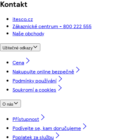
Kontakt
itesco.cz
Zákaznické centrum - 800 222 555
Naše obchody
Užitečné odkazy
Cena
Nakupujte online bezpečně
Podmínky používání
Soukromí a cookies
O nás
Přístupnost
Podívejte se, kam doručujeme
Poplatek za službu