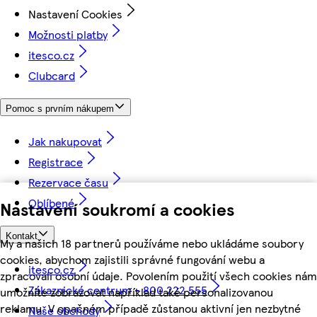
Nastavení Cookies
Možnosti platby
itesco.cz
Clubcard
Pomoc s prvním nákupem
Jak nakupovat
Registrace
Rezervace času
Oblíbené
Nastavení soukromí a cookies
Kontakt
My a našich 18 partnerů používáme nebo ukládáme soubory
cookies, abychom zajistili správné fungování webu a
itesco.cz
zpracovali osobní údaje. Povolením použití všech cookies nám
Zákaznické centrum - 800 222 555
umožníte zobrazovat například také personalizovanou
reklamu. V opačném případě zůstanou aktivní jen nezbytné
Naše obchody