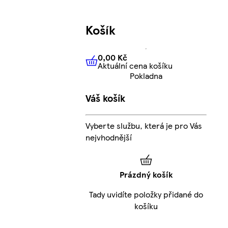
Košík
0,00 Kč
Aktuální cena košíku
0,00 Kč
Aktuální cena košíku
Pokladna
Váš košík
Vyberte službu, která je pro Vás
nejvhodnější
Prázdný košík
Tady uvidíte položky přidané do
košíku