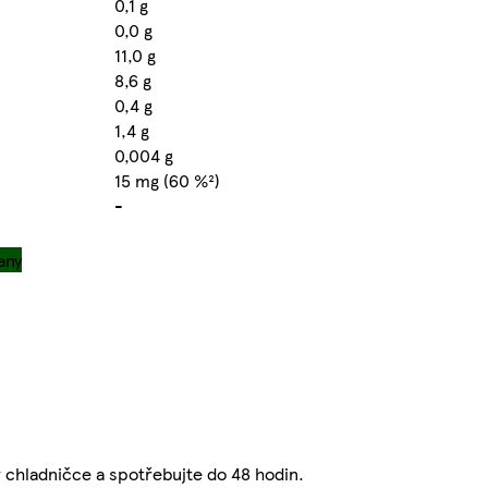
0,1 g
0,0 g
11,0 g
8,6 g
0,4 g
1,4 g
0,004 g
15 mg (60 %²)
-
any
 v chladničce a spotřebujte do 48 hodin.