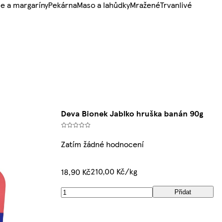
e a margaríny
Pekárna
Maso a lahůdky
Mražené
Trvanlivé
Deva Bionek Jablko hruška banán 90g
Zatím žádné hodnocení
210,00 Kč/kg
18,90 Kč
Přidat