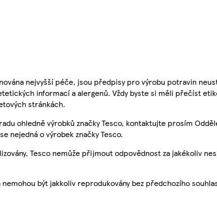
nována nejvyšší péče, jsou předpisy pro výrobu potravin neust
etetických informací a alergenů. Vždy byste si měli přečíst eti
etových stránkách.
 radu ohledně výrobků značky Tesco, kontaktujte prosím Odděl
se nejedná o výrobek značky Tesco.
ualizovány, Tesco nemůže přijmout odpovědnost za jakékoliv ne
a nemohou být jakkoliv reprodukovány bez předchozího souhla