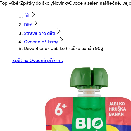
Top výběr
Zpátky do školy
Novinky
Ovoce a zelenina
Mléčné, vejc
Dítě
Strava pro děti
Ovocné příkrmy
Deva Bionek Jablko hruška banán 90g
Zpět na Ovocné příkrmy