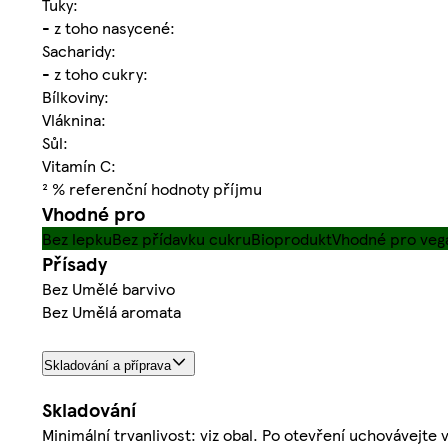
Tuky:
- z toho nasycené:
Sacharidy:
- z toho cukry:
Bílkoviny:
Vláknina:
Sůl:
Vitamín C:
² % referenční hodnoty příjmu
Vhodné pro
Bez lepku
Bez přídavku cukru
Bioprodukt
Vhodné pro veg
Přísady
Bez Umělé barvivo
Bez Umělá aromata
Skladování a příprava
Skladování
Minimální trvanlivost: viz obal. Po otevření uchovávejte