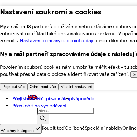
Nastavení soukromí a cookies
My a našich 18 partnerů používáme nebo ukládáme soubory coo
zobrazovat například také personalizovanou reklamu. V opačn
změnit v
Nastavení ochrany osobních údajů
nebo kliknutím na 
My a naši partneři zpracováváme údaje z následuj
Povolením souborů cookies nám umožníte měřit efektivitu zobr
používat přesná data o poloze a identifikovat vaše zařízení.
Se
Přijmout vše
Odmítnout vše
Vlastní nastavení
Přejít na hlavní obsah
English
Můj první nákup
Nápověda
Přeskočit na vyhledávání
Koupit teď
Oblíbené
Speciální nabídky
Online
Všechny kategorie