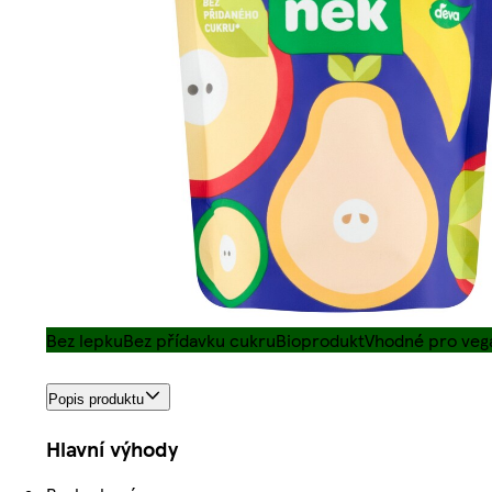
Bez lepku
Bez přídavku cukru
Bioprodukt
Vhodné pro veg
Popis produktu
Hlavní výhody