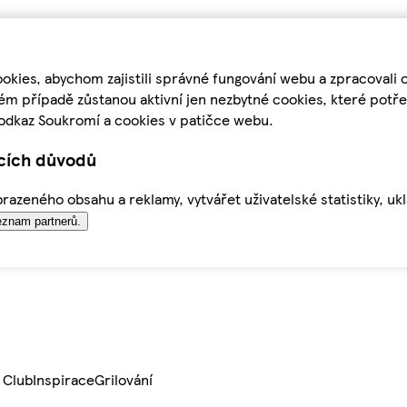
kies, abychom zajistili správné fungování webu a zpracovali 
ém případě zůstanou aktivní jen nezbytné cookies, které pot
odkaz Soukromí a cookies v patičce webu.
ících důvodů
azeného obsahu a reklamy, vytvářet uživatelské statistiky, uk
znam partnerů.
 Club
Inspirace
Grilování