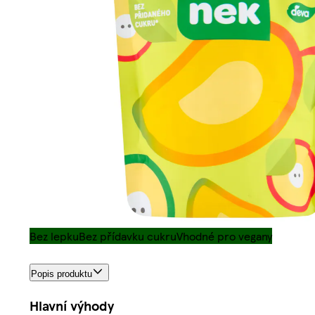
Bez lepku
Bez přídavku cukru
Vhodné pro vegany
Popis produktu
Hlavní výhody