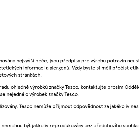
nována nejvyšší péče, jsou předpisy pro výrobu potravin neust
etetických informací a alergenů. Vždy byste si měli přečíst eti
etových stránkách.
 radu ohledně výrobků značky Tesco, kontaktujte prosím Odděl
se nejedná o výrobek značky Tesco.
ualizovány, Tesco nemůže přijmout odpovědnost za jakékoliv ne
a nemohou být jakkoliv reprodukovány bez předchozího souhla