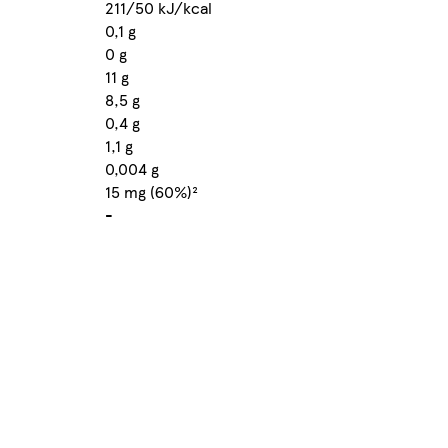
211/50 kJ/kcal
0,1 g
0 g
11 g
8,5 g
0,4 g
1,1 g
0,004 g
15 mg (60%)²
-