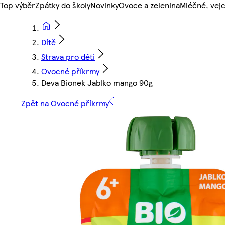
Top výběr
Zpátky do školy
Novinky
Ovoce a zelenina
Mléčné, vejc
Dítě
Strava pro děti
Ovocné příkrmy
Deva Bionek Jablko mango 90g
Zpět na Ovocné příkrmy