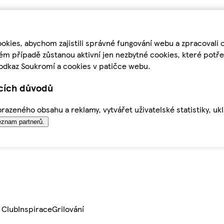
kies, abychom zajistili správné fungování webu a zpracovali 
ém případě zůstanou aktivní jen nezbytné cookies, které pot
odkaz Soukromí a cookies v patičce webu.
ících důvodů
azeného obsahu a reklamy, vytvářet uživatelské statistiky, uk
znam partnerů.
 Club
Inspirace
Grilování