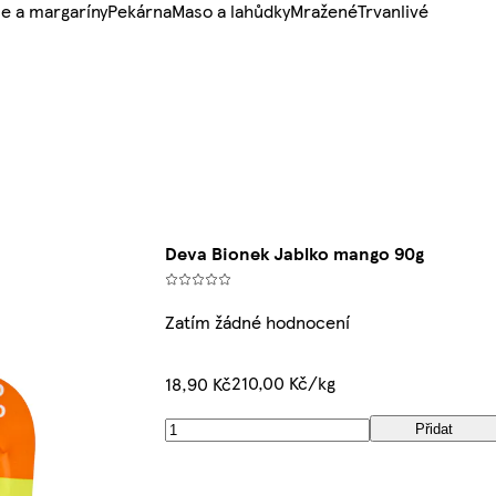
e a margaríny
Pekárna
Maso a lahůdky
Mražené
Trvanlivé
Deva Bionek Jablko mango 90g
Zatím žádné hodnocení
210,00 Kč/kg
18,90 Kč
Přidat