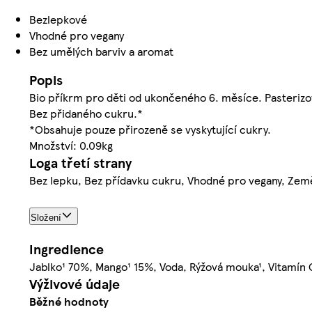
Bezlepkové
Vhodné pro vegany
Bez umělých barviv a aromat
Popis
Bio příkrm pro děti od ukončeného 6. měsíce. Pasterizo
Bez přidaného cukru.*
*Obsahuje pouze přirozeně se vyskytující cukry.
Množství: 0.09kg
Loga třetí strany
Bez lepku, Bez přídavku cukru, Vhodné pro vegany, Zem
Složení
Ingredience
Jablko¹ 70%, Mango¹ 15%, Voda, Rýžová mouka¹, Vitamín 
Výživové údaje
Běžné hodnoty