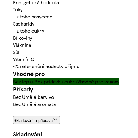
Energetická hodnota
Tuky
- z toho nasycené
Sacharidy
- z toho cukry
Bílkoviny
Vláknina
Sůl
Vitamín C
²% referenční hodnoty příjmu
Vhodné pro
Bez lepku
Bez přídavku cukru
Vhodné pro vegany
Přísady
Bez Umělé barvivo
Bez Umělá aromata
Skladování a příprava
Skladování