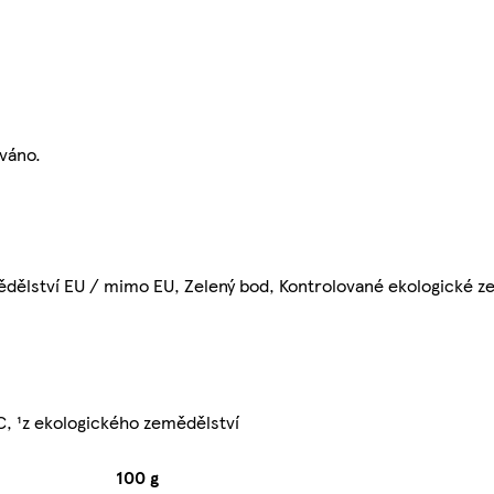
váno.
ědělství EU / mimo EU, Zelený bod, Kontrolované ekologické z
C, ¹z ekologického zemědělství
100 g