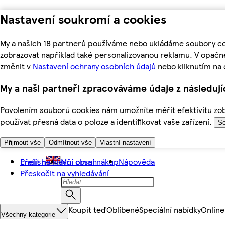
Nastavení soukromí a cookies
My a našich 18 partnerů používáme nebo ukládáme soubory coo
zobrazovat například také personalizovanou reklamu. V opačn
změnit v
Nastavení ochrany osobních údajů
nebo kliknutím na 
My a naši partneři zpracováváme údaje z následuj
Povolením souborů cookies nám umožníte měřit efektivitu zobr
používat přesná data o poloze a identifikovat vaše zařízení.
Se
Přijmout vše
Odmítnout vše
Vlastní nastavení
Přejít na hlavní obsah
English
Můj první nákup
Nápověda
Přeskočit na vyhledávání
Koupit teď
Oblíbené
Speciální nabídky
Online
Všechny kategorie