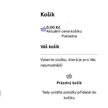
Košík
0,00 Kč
Aktuální cena košíku
0,00 Kč
Aktuální cena košíku
Pokladna
Váš košík
Vyberte službu, která je pro Vás
nejvhodnější
Prázdný košík
Tady uvidíte položky přidané do
košíku