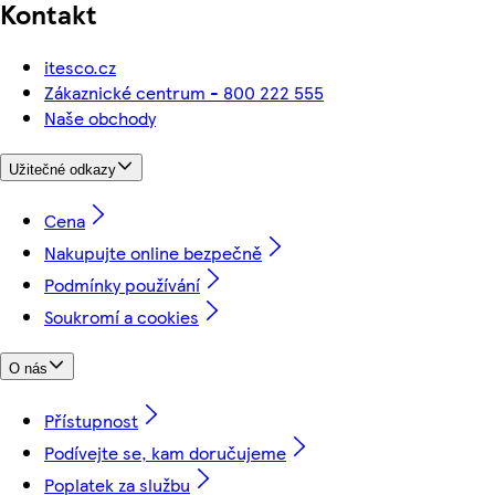
Kontakt
itesco.cz
Zákaznické centrum - 800 222 555
Naše obchody
Užitečné odkazy
Cena
Nakupujte online bezpečně
Podmínky používání
Soukromí a cookies
O nás
Přístupnost
Podívejte se, kam doručujeme
Poplatek za službu