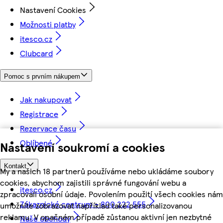
Nastavení Cookies
Možnosti platby
itesco.cz
Clubcard
Pomoc s prvním nákupem
Jak nakupovat
Registrace
Rezervace času
Oblíbené
Nastavení soukromí a cookies
Kontakt
My a našich 18 partnerů používáme nebo ukládáme soubory
cookies, abychom zajistili správné fungování webu a
itesco.cz
zpracovali osobní údaje. Povolením použití všech cookies nám
Zákaznické centrum - 800 222 555
umožníte zobrazovat například také personalizovanou
reklamu. V opačném případě zůstanou aktivní jen nezbytné
Naše obchody