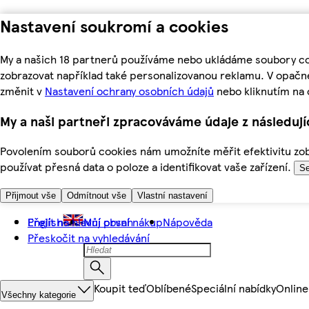
Nastavení soukromí a cookies
My a našich 18 partnerů používáme nebo ukládáme soubory coo
zobrazovat například také personalizovanou reklamu. V opačn
změnit v
Nastavení ochrany osobních údajů
nebo kliknutím na 
My a naši partneři zpracováváme údaje z následuj
Povolením souborů cookies nám umožníte měřit efektivitu zobr
používat přesná data o poloze a identifikovat vaše zařízení.
Se
Přijmout vše
Odmítnout vše
Vlastní nastavení
Přejít na hlavní obsah
English
Můj první nákup
Nápověda
Přeskočit na vyhledávání
Koupit teď
Oblíbené
Speciální nabídky
Online
Všechny kategorie