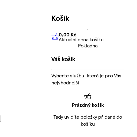
Košík
0,00 Kč
Aktuální cena košíku
0,00 Kč
Aktuální cena košíku
Pokladna
Váš košík
Vyberte službu, která je pro Vás
nejvhodnější
Prázdný košík
Tady uvidíte položky přidané do
košíku