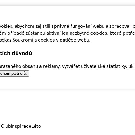
kies, abychom zajistili správné fungování webu a zpracovali 
ém případě zůstanou aktivní jen nezbytné cookies, které pot
odkaz Soukromí a cookies v patičce webu.
ících důvodů
azeného obsahu a reklamy, vytvářet uživatelské statistiky, uk
znam partnerů.
 Club
Inspirace
Léto