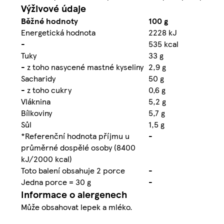
Výživové údaje
Běžné hodnoty
100 g
Energetická hodnota
2228 kJ
-
535 kcal
Tuky
33 g
- z toho nasycené mastné kyseliny
2,9 g
Sacharidy
50 g
- z toho cukry
0,6 g
Vláknina
5,2 g
Bílkoviny
5,7 g
Sůl
1,5 g
*Referenční hodnota příjmu u
-
průměrné dospělé osoby (8400
kJ/2000 kcal)
Toto balení obsahuje 2 porce
-
Jedna porce = 30 g
-
Informace o alergenech
Může obsahovat lepek a mléko.