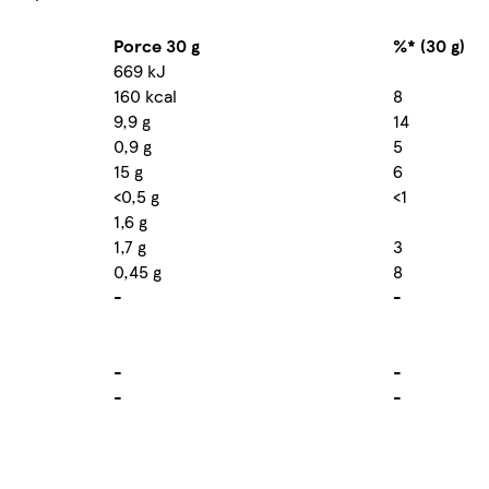
Porce 30 g
%* (30 g)
669 kJ
160 kcal
8
9,9 g
14
0,9 g
5
15 g
6
<0,5 g
<1
1,6 g
1,7 g
3
0,45 g
8
-
-
-
-
-
-