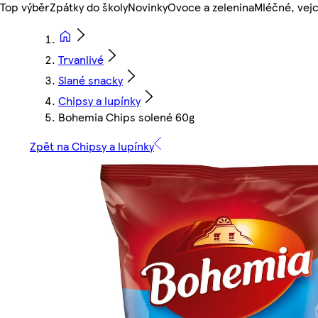
Top výběr
Zpátky do školy
Novinky
Ovoce a zelenina
Mléčné, vejc
Trvanlivé
Slané snacky
Chipsy a lupínky
Bohemia Chips solené 60g
Zpět na Chipsy a lupínky