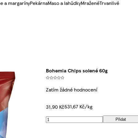
e a margaríny
Pekárna
Maso a lahůdky
Mražené
Trvanlivé
Bohemia Chips solené 60g
Zatím žádné hodnocení
531,67 Kč/kg
31,90 Kč
Přidat