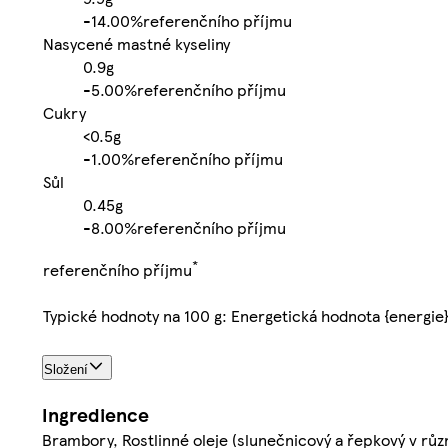
-
14.00%
referenčního příjmu
Nasycené mastné kyseliny
0.9g
-
5.00%
referenčního příjmu
Cukry
<0.5g
-
1.00%
referenčního příjmu
Sůl
0.45g
-
8.00%
referenčního příjmu
*
referenčního příjmu
Typické hodnoty na 100 g: Energetická hodnota {energie
Složení
Ingredience
Brambory, Rostlinné oleje (slunečnicový a řepkový v růz