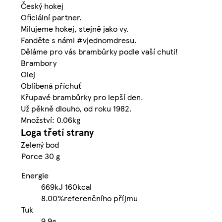
Český hokej
Oficiální partner.
Milujeme hokej, stejně jako vy.
Fanděte s námi #vjednomdresu.
Děláme pro vás brambůrky podle vaší chuti!
Brambory
Olej
Oblíbená příchuť
Křupavé brambůrky pro lepší den.
Už pěkně dlouho, od roku 1982.
Množství: 0.06kg
Loga třetí strany
Zelený bod
Porce 30 g
Energie
669kJ
160kcal
8.00%
referenčního příjmu
Tuk
9.9g