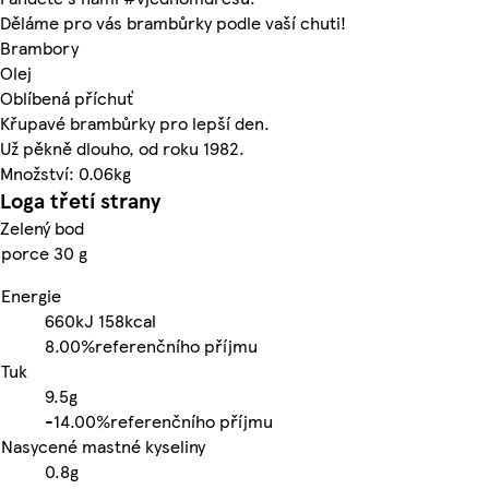
Děláme pro vás brambůrky podle vaší chuti!
Brambory
Olej
Oblíbená příchuť
Křupavé brambůrky pro lepší den.
Už pěkně dlouho, od roku 1982.
Množství: 0.06kg
Loga třetí strany
Zelený bod
porce 30 g
Energie
660kJ
158kcal
8.00%
referenčního příjmu
Tuk
9.5g
-
14.00%
referenčního příjmu
Nasycené mastné kyseliny
0.8g