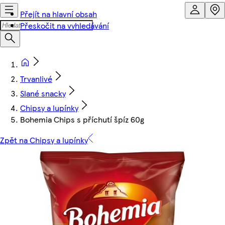
Přejít na hlavní obsah
Přeskočit na vyhledávání
Trvanlivé
Slané snacky
Chipsy a lupínky
Bohemia Chips s příchutí špíz 60g
Zpět na Chipsy a lupínky