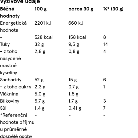
Výživové údaje
Běžné
100 g
porce 30 g
%* (30 g)
hodnoty
Energetická
2201 kJ
660 kJ
hodnota
-
528 kcal
158 kcal
8
Tuky
32 g
9,5 g
14
- z toho
2,8 g
0,8 g
4
nasycené
mastné
kyseliny
Sacharidy
52 g
15 g
6
- z toho cukry
2,3 g
0,7 g
1
Vláknina
5,0 g
1,5 g
Bílkoviny
5,7 g
1,7 g
3
Sůl
1,4 g
0,41 g
7
*Referenční
-
-
-
hodnota příjmu
u průměrné
dospělé osoby