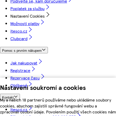
Podívejte se, kam doručujeme
Poplatek za službu
Nastavení Cookies
Možnosti platby
itesco.cz
Clubcard
Pomoc s prvním nákupem
Jak nakupovat
Registrace
Rezervace času
Oblíbené
Nastavení soukromí a cookies
Kontakt
My a našich 18 partnerů používáme nebo ukládáme soubory
cookies, abychom zajistili správné fungování webu a
itesco.cz
zpracovali osobní údaje. Povolením použití všech cookies nám