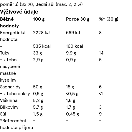
poměru) (33 %), Jedlá sůl (max. 2, 2 %)
Výživové údaje
Běžné
100 g
Porce 30 g
%* (30 g)
hodnoty
Energetická
2228 kJ
669 kJ
8
hodnota
-
535 kcal
160 kcal
Tuky
33 g
9,9 g
14
- z toho
2,9 g
0,9 g
5
nasycené
mastné
kyseliny
Sacharidy
50 g
15 g
6
- z toho cukry
0,6 g
<0,5 g
<1
Vláknina
5,2 g
1,6 g
Bílkoviny
5,7 g
1,7 g
3
Sůl
1,5 g
0,45 g
9
*Referenční
-
-
-
hodnota příjmu