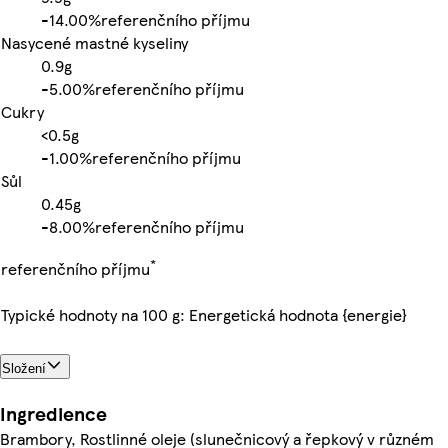
-
14.00%
referenčního příjmu
Nasycené mastné kyseliny
0.9g
-
5.00%
referenčního příjmu
Cukry
<0.5g
-
1.00%
referenčního příjmu
Sůl
0.45g
-
8.00%
referenčního příjmu
*
referenčního příjmu
Typické hodnoty na 100 g: Energetická hodnota {energie}
Složení
Ingredience
Brambory, Rostlinné oleje (slunečnicový a řepkový v různém