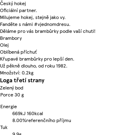
Český hokej
Oficiální partner.
Milujeme hokej, stejně jako vy.
Fanděte s námi #vjednomdresu.
Děláme pro vás brambůrky podle vaší chuti!
Brambory
Olej
Oblíbená příchuť
Křupavé brambůrky pro lepší den.
Už pěkně dlouho, od roku 1982.
Množství: 0.2kg
Loga třetí strany
Zelený bod
Porce 30 g
Energie
669kJ
160kcal
8.00%
referenčního příjmu
Tuk
9.9g