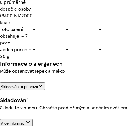
u průměrné
dospělé osoby
(8400 kJ/2000
kcal)
Toto balení
-
-
-
obsahuje ∼ 7
porcí
Jedna porce =
-
-
-
30 g
Informace o alergenech
Může obsahovat lepek a mléko.
Skladování a příprava
Skladování
Skladujte v suchu. Chraňte před přímým slunečním světlem.
Více informací