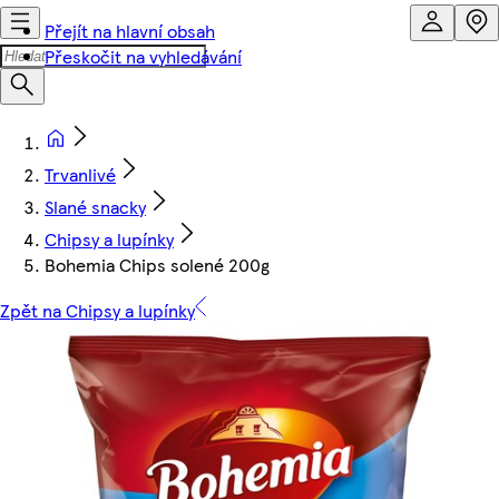
Přejít na hlavní obsah
Přeskočit na vyhledávání
Trvanlivé
Slané snacky
Chipsy a lupínky
Bohemia Chips solené 200g
Zpět na Chipsy a lupínky