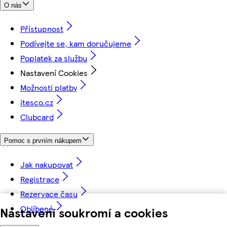
O nás
Přístupnost
Podívejte se, kam doručujeme
Poplatek za službu
Nastavení Cookies
Možnosti platby
itesco.cz
Clubcard
Pomoc s prvním nákupem
Jak nakupovat
Registrace
Rezervace času
Oblíbené
Nastavení soukromí a cookies