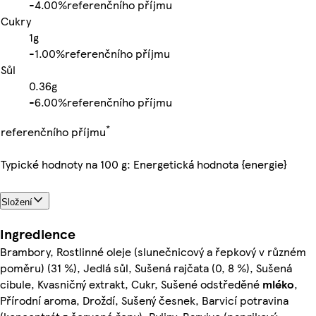
-
4.00%
referenčního příjmu
Cukry
1g
-
1.00%
referenčního příjmu
Sůl
0.36g
-
6.00%
referenčního příjmu
*
referenčního příjmu
Typické hodnoty na 100 g: Energetická hodnota {energie}
Složení
Ingredience
Brambory, Rostlinné oleje (slunečnicový a řepkový v různém
poměru) (31 %), Jedlá sůl, Sušená rajčata (0, 8 %), Sušená
cibule, Kvasničný extrakt, Cukr, Sušené odstředěné
mléko
,
Přírodní aroma, Droždí, Sušený česnek, Barvicí potravina