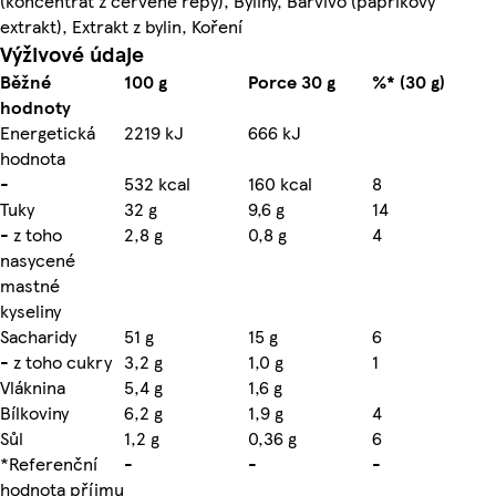
(koncentrát z červené řepy), Byliny, Barvivo (paprikový
extrakt), Extrakt z bylin, Koření
Výživové údaje
Běžné
100 g
Porce 30 g
%* (30 g)
hodnoty
Energetická
2219 kJ
666 kJ
hodnota
-
532 kcal
160 kcal
8
Tuky
32 g
9,6 g
14
- z toho
2,8 g
0,8 g
4
nasycené
mastné
kyseliny
Sacharidy
51 g
15 g
6
- z toho cukry
3,2 g
1,0 g
1
Vláknina
5,4 g
1,6 g
Bílkoviny
6,2 g
1,9 g
4
Sůl
1,2 g
0,36 g
6
*Referenční
-
-
-
hodnota příjmu