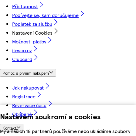
Přístupnost
Podívejte se, kam doručujeme
Poplatek za službu
Nastavení Cookies
Možnosti platby
itesco.cz
Clubcard
Pomoc s prvním nákupem
Jak nakupovat
Registrace
Rezervace času
Oblíbené
Nastavení soukromí a cookies
Kontakt
My a našich 18 partnerů používáme nebo ukládáme soubory