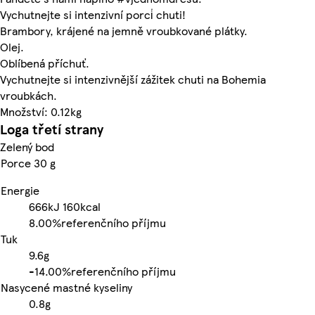
Vychutnejte si intenzivní porci̇ chuti!
Brambory, krájené na jemně vroubkované plátky.
Olej.
Oblíbená příchuť.
Vychutnejte si intenzivnější zážitek chuti na Bohemia
vroubkách.
Množství: 0.12kg
Loga třetí strany
Zelený bod
Porce 30 g
Energie
666kJ
160kcal
8.00%
referenčního příjmu
Tuk
9.6g
-
14.00%
referenčního příjmu
Nasycené mastné kyseliny
0.8g