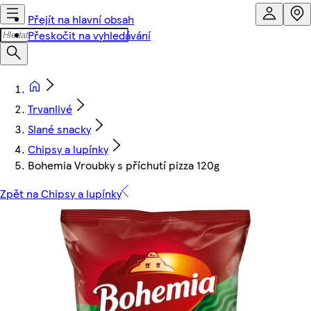
Přejít na hlavní obsah
Přeskočit na vyhledávání
Trvanlivé
Slané snacky
Chipsy a lupínky
Bohemia Vroubky s příchutí pizza 120g
Zpět na Chipsy a lupínky