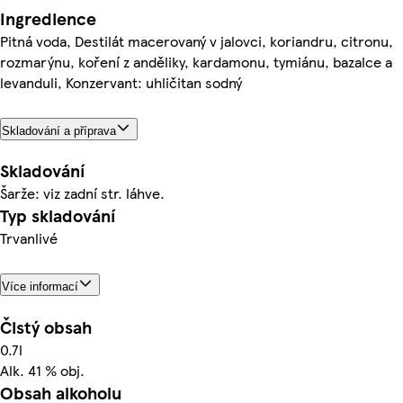
Ingredience
Pitná voda, Destilát macerovaný v jalovci, koriandru, citronu,
rozmarýnu, koření z anděliky, kardamonu, tymiánu, bazalce a
levanduli, Konzervant: uhličitan sodný
Skladování a příprava
Skladování
Šarže: viz zadní str. láhve.
Typ skladování
Trvanlivé
Více informací
Čistý obsah
0.7l
Alk. 41 % obj.
Obsah alkoholu