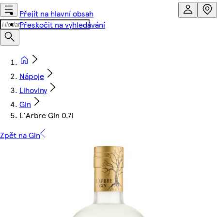
Přejít na hlavní obsah
Přeskočit na vyhledávání
Nápoje
Lihoviny
Gin
L'Arbre Gin 0,7l
Zpět na Gin