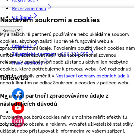
Rezervace času
Oblíbené
Nastavení soukromí a cookies
Kontakt
My a našich 18 partnerů používáme nebo ukládáme soubory
cookies, abychom zajistili správné fungování webu a
itesco.cz
zpracovali osobní údaje. Povolením použití všech cookies nám
Zákaznické centrum - 800 222 555
umožníte zobrazovat například také personalizovanou
reklamu. V opačném případě zůstanou aktivní jen nezbytné
Naše obchody
cookies, které potřebujeme k provozu webu. Své rozhodnutí
můžete kdykoliv změnit v
Nastavení ochrany osobních údajů
followUs
nebo kliknutím na odkaz Soukromí a cookies v patičce webu.
My a naši partneři zpracováváme údaje z
následujících důvodů
Povolením souborů cookies nám umožníte měřit efektivitu
zobrazeného obsahu a reklamy, vytvářet uživatelské statistiky,
ukládat nebo přistupovat k informacím ve vašem zařízení,