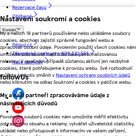
Rezervace času
Oblíbené
Nastavení soukromí a cookies
Kontakt
My a našich 18 partnerů používáme nebo ukládáme soubory
cookies, abychom zajistili správné fungování webu a
itesco.cz
zpracovali osobní údaje. Povolením použití všech cookies nám
Zákaznické centrum - 800 222 555
umožníte zobrazovat například také personalizovanou
reklamu. V opačném případě zůstanou aktivní jen nezbytné
Naše obchody
cookies, které potřebujeme k provozu webu. Své rozhodnutí
můžete kdykoliv změnit v
Nastavení ochrany osobních údajů
followUs
nebo kliknutím na odkaz Soukromí a cookies v patičce webu.
My a naši partneři zpracováváme údaje z
následujících důvodů
Povolením souborů cookies nám umožníte měřit efektivitu
zobrazeného obsahu a reklamy, vytvářet uživatelské statistiky,
ukládat nebo přistupovat k informacím ve vašem zařízení,