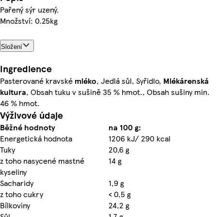
Pařený sýr uzený.
Množství: 0.25kg
Složení
Ingredience
Pasterované kravské
mléko
, Jedlá sůl, Syřidlo,
Mlékárenská
kultura
, Obsah tuku v sušině 35 % hmot., Obsah sušiny min.
46 % hmot.
Výživové údaje
Běžné hodnoty
na 100 g:
Energetická hodnota
1206 kJ/ 290 kcal
Tuky
20,6 g
z toho nasycené mastné
14 g
kyseliny
Sacharidy
1,9 g
z toho cukry
< 0,5 g
Bílkoviny
24,2 g
Sůl
1,7 g