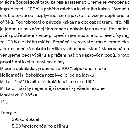
Mléčná čokoládová tabulka Milka Hazelnut Créme je vyrobena 
ingrediencí - 100% alpského mléka a kvalitního kakaa. Vyzna
chutí a texturou rozplývající se na jazyku. To vše je doplněno 
oříšků. Podrobnosti o původu kakaa na cocoaprogram.info. Milka
je jednou z nejznámějších značek čokolády na světě. Posláním 
své spotřebitele k více projevům jemnosti, a to právě díky n
ze 100% alpského mléka. Pomáhá tak vytvářet malé jemné oka
Jemná mléčná čokoláda Milka s lahodnou lískooříškovou nápln
Věnujeme péči výběru a pražení našich kakaových bobů, proto
prvotřídní kvalitu naší čokolády.
Mléčná čokoláda vyrobená ze 100% alpského mléka
Nejjemnější čokoláda rozplývající se na jazyku
Milka přináší kvalitní čokoládu už od roku 1901
Milka přináší ty nejjemnější okamžiky všedního dne
Množství: 0.085kg
17 g
Energie
395kJ
95kcal
5.00%
referenčního příjmu