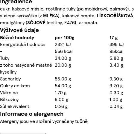
Ingredience
cukr, kakaové máslo, rostlinné tuky (palmojádrový, palmový)
sušená syrovátka (z
MLÉKA
), kakaová hmota,
LÍSKOOŘÍŠKOVÁ
emulgátory (
SÓJOVÉ
lecitiny, E476), aromata
Výživové údaje
Běžné hodnoty
per 100g
17 g
Energetická hodnota
2321 kJ
395 kJ
-
556 kcal
95kcal
Tuky
34.00 g
5.80 g
z toho nasycené mastné
20.00 g
3.40 g
kyseliny
Sacharidy
55.00 g
9.30 g
Cukry celkem
54.00 g
9.20 g
Vláknina
1.70 g
0.30 g
Bílkoviny
6.00 g
1.00 g
Sůl ekvivalent
0.26 g
0.04 g
Informace o alergenech
Alergeny jsou ve složení vyznačeny tučně