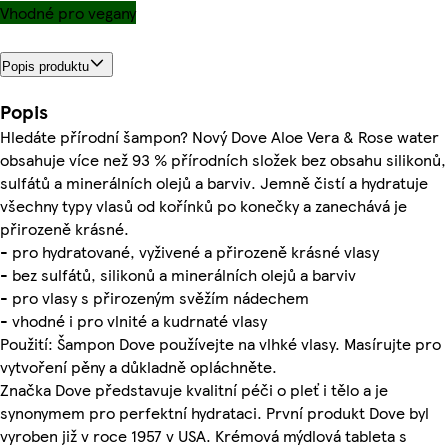
Vhodné pro vegany
Popis produktu
Popis
Hledáte přírodní šampon? Nový Dove Aloe Vera & Rose water
obsahuje více než 93 % přírodních složek bez obsahu silikonů,
sulfátů a minerálních olejů a barviv. Jemně čistí a hydratuje
všechny typy vlasů od kořínků po konečky a zanechává je
přirozeně krásné.
- pro hydratované, vyživené a přirozeně krásné vlasy
- bez sulfátů, silikonů a minerálních olejů a barviv
- pro vlasy s přirozeným svěžím nádechem
- vhodné i pro vlnité a kudrnaté vlasy
Použití: Šampon Dove používejte na vlhké vlasy. Masírujte pro
vytvoření pěny a důkladně opláchněte.
Značka Dove představuje kvalitní péči o pleť i tělo a je
synonymem pro perfektní hydrataci. První produkt Dove byl
vyroben již v roce 1957 v USA. Krémová mýdlová tableta s