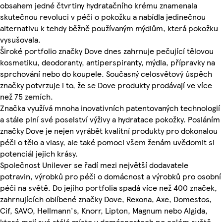
obsahem jedné čtvrtiny hydratačního krému znamenala
skutečnou revoluci v péči o pokožku a nabídla jedinečnou
alternativu k tehdy běžně používaným mýdlům, která pokožku
vysušovala.
Široké portfolio značky Dove dnes zahrnuje pečující tělovou
kosmetiku, deodoranty, antiperspiranty, mýdla, přípravky na
sprchování nebo do koupele. Současný celosvětový úspěch
značky potvrzuje i to, že se Dove produkty prodávají ve více
než 75 zemích.
Značka využívá mnoha inovativních patentovaných technologií
a stále plní své poselství výživy a hydratace pokožky. Posláním
značky Dove je nejen vyrábět kvalitní produkty pro dokonalou
péči o tělo a vlasy, ale také pomoci všem ženám uvědomit si
potenciál jejich krásy.
Společnost Unilever se řadí mezi největší dodavatele
potravin, výrobků pro péči o domácnost a výrobků pro osobní
péči na světě. Do jejího portfolia spadá více než 400 značek,
zahrnujících oblíbené značky Dove, Rexona, Axe, Domestos,
Cif, SAVO, Hellmann's, Knorr, Lipton, Magnum nebo Algida,
které mají své stálé místo v domácnostech po celém světě.