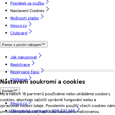
Poplatek za službu
Nastavení Cookies
Možnosti platby
itesco.cz
Clubcard
Pomoc s prvním nákupem
Jak nakupovat
Registrace
Rezervace času
Oblíbené
Nastavení soukromí a cookies
Kontakt
My a našich 18 partnerů používáme nebo ukládáme soubory
cookies, abychom zajistili správné fungování webu a
itesco.cz
zpracovali osobní údaje. Povolením použití všech cookies nám
Zákaznické centrum - 800 222 555
umožníte zobrazovat například také personalizovanou