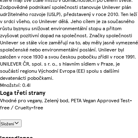
Zodpovědné podnikaní společnosti stanovuje Unilever plán
udržitelného rozvoje (USLP), představený v roce 2010. Ten leží
v srdci všeho, co Unilever dělá. Jeho cílem je za současného
růstu byznysu snižovat environmentální stopu a přitom
zvyšovat pozitivní dopad na společnost. Značky společnosti
Unilever se stále více zaměřují na to, aby měly jasně vymezené
společenské nebo environmentální poslání. Unilever byl
založen v roce 1930 a svou českou pobočku zřídil v roce 1991.
UNILEVER ČR, spol. s r. o., s hlavním sídlem v Praze, je
součástí regionu Východní Evropa (EE) spolu s dalšími
devatenácti pobočkami.
Množství: 0.4l
Loga třetí strany
Vhodné pro vegany, Zelený bod, PETA Vegan Approved Test-
free / Cruelty-free
Složení
Ingredience