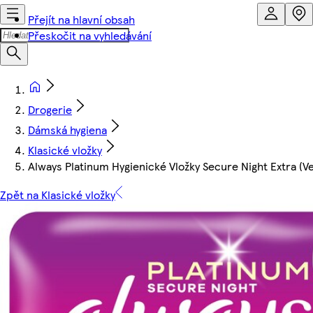
Přejít na hlavní obsah
Přeskočit na vyhledávání
Drogerie
Dámská hygiena
Klasické vložky
Always Platinum Hygienické Vložky Secure Night Extra (Vel
Zpět na Klasické vložky