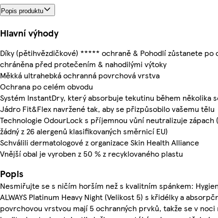
Popis produktu
Hlavní výhody
Díky (pětihvězdičkové) ***** ochraně & Pohodlí zůstanete po 
chráněna před protečením & nahodilými výtoky
Měkká ultrahebká ochranná povrchová vrstva
Ochrana po celém obvodu
Systém InstantDry, který absorbuje tekutinu během několika 
Jádro Fit&Flex navržené tak, aby se přizpůsobilo vašemu tělu
Technologie OdourLock s příjemnou vůní neutralizuje zápach
žádný z 26 alergenů klasifikovaných směrnicí EU)
Schválili dermatologové z organizace Skin Health Alliance
Vnější obal je vyroben z 50 % z recyklovaného plastu
Popis
Nesmiřujte se s ničím horším než s kvalitním spánkem: Hygien
ALWAYS Platinum Heavy Night (Velikost 5) s křidélky a absorpč
povrchovou vrstvou mají 5 ochranných prvků, takže se v noci