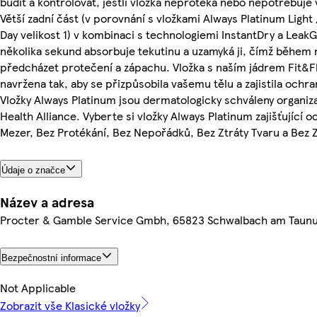
budit a kontrolovat, jestli vložka neprotéká nebo nepotřebuje
Větší zadní část (v porovnání s vložkami Always Platinum Ligh
Day velikost 1) v kombinaci s technologiemi InstantDry a Lea
několika sekund absorbuje tekutinu a uzamyká ji, čímž během
předcházet protečení a zápachu. Vložka s naším jádrem Fit&Fl
navržena tak, aby se přizpůsobila vašemu tělu a zajistila ochra
Vložky Always Platinum jsou dermatologicky schváleny organiza
Health Alliance. Vyberte si vložky Always Platinum zajišťující 
Mezer, Bez Protékání, Bez Nepořádků, Bez Ztráty Tvaru a Bez
Údaje o značce
Název a adresa
Procter & Gamble Service Gmbh, 65823 Schwalbach am Taun
Bezpečnostní informace
Not Applicable
Zobrazit vše Klasické vložky