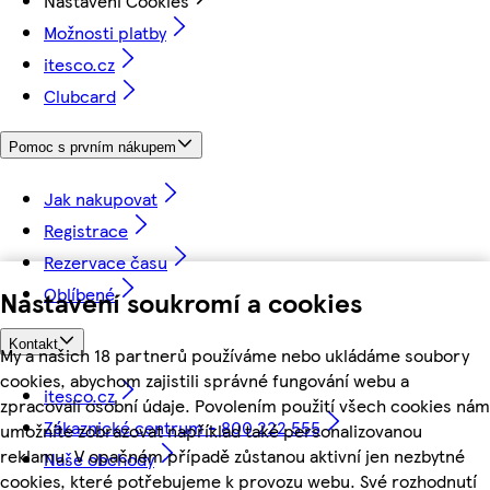
Nastavení Cookies
Možnosti platby
itesco.cz
Clubcard
Pomoc s prvním nákupem
Jak nakupovat
Registrace
Rezervace času
Oblíbené
Nastavení soukromí a cookies
Kontakt
My a našich 18 partnerů používáme nebo ukládáme soubory
cookies, abychom zajistili správné fungování webu a
itesco.cz
zpracovali osobní údaje. Povolením použití všech cookies nám
Zákaznické centrum - 800 222 555
umožníte zobrazovat například také personalizovanou
reklamu. V opačném případě zůstanou aktivní jen nezbytné
Naše obchody
cookies, které potřebujeme k provozu webu. Své rozhodnutí