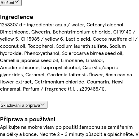
Složení
Ingredience
1258307 d - ingredients: aqua / water, Cetearyl alcohol,
Dimethicone, Glycerin, Behentrimonium chloride, Ci 19140 /
yellow 5, Ci 15985 / yellow 6, Lactic acid, Cocos nucifera oil /
coconut oil, Tocopherol, Sodium laureth sulfate, Sodium
hydroxide, Phenoxyethanol, Sclerocarya birrea seed oil,
Camellia japonica seed oil, Limonene, Linalool,
Amodimethicone, Isopropyl alcohol, Caprylic/capric
glycerides, Caramel, Gardenia taitensis flower, Rosa canina
flower extract, Cetrimonium chloride, Coumarin, Hexyl
cinnamal, Parfum / fragrance (f.i.l. z299465/1).
Skladování a příprava
Příprava a používání
Aplikujte na mokré vlasy po použití šamponu se zaměřením
na délky a konce. Nechte 2 - 3 minuty působit a opláchněte. V