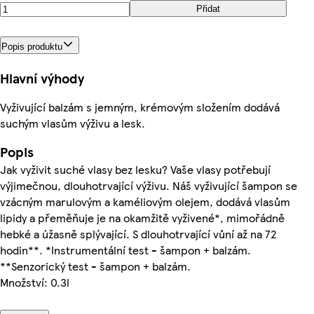
Přidat
Popis produktu
Hlavní výhody
Vyživující balzám s jemným, krémovým složením dodává
suchým vlasům výživu a lesk.
Popis
Jak vyživit suché vlasy bez lesku? Vaše vlasy potřebují
výjimečnou, dlouhotrvající výživu. Náš vyživující šampon se
vzácným marulovým a kaméliovým olejem, dodává vlasům
lipidy a přeměňuje je na okamžitě vyživené*, mimořádně
hebké a úžasně splývající. S dlouhotrvající vůní až na 72
hodin**. *Instrumentální test - šampon + balzám.
**Senzorický test - šampon + balzám.
Množství: 0.3l