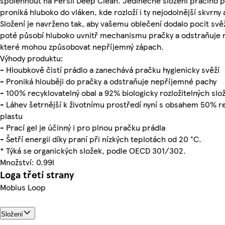
spolehnout na Persil Deep Clean. Jedinečné složení pracího 
proniká hluboko do vláken, kde rozloží i ty nejodolnější skvrny 
Složení je navrženo tak, aby vašemu oblečení dodalo pocit svěž
poté působí hluboko uvnitř mechanismu pračky a odstraňuje n
které mohou způsobovat nepříjemný zápach.
Výhody produktu:
- Hloubkově čistí prádlo a zanechává pračku hygienicky svěží
- Proniká hlouběji do pračky a odstraňuje nepříjemné pachy
- 100% recyklovatelný obal a 92% biologicky rozložitelných slo
- Láhev šetrnější k životnímu prostředí nyní s obsahem 50% 
plastu
- Prací gel je účinný i pro plnou pračku prádla
- Šetří energii díky praní při nízkých teplotách od 20 °C.
* Týká se organických složek, podle OECD 301/302.
Množství: 0.99l
Loga třetí strany
Mobius Loop
Složení