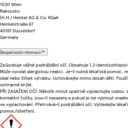
1030 Wien
Rakousko
(Н.H.) Henkel AG & Co. KGaA
Henkelstraße 67
40191 Düsseldorf
Germany
Bezpečnostní informace
Způsobuje vážné podráždění očí. Obsahuje 1,2-benzisothiazol
Může vyvolat alergickou reakci. Je-li nutná lékařská pomoc, 
obal nebo štítek výrobku. Uchovávejte mimo dosah dětí. Použí
ochranné brýle.
PŘI ZASAŽENÍ OČÍ: Několik minut opatrně vyplachujte vodou. 
kontaktní čočky, jsou-li nasazeny a pokud je lze vyjmout snadn
ve vyplachování. Přetrvává-li podráždění očí: Vyhledejte léka
pomoc/ošetření.