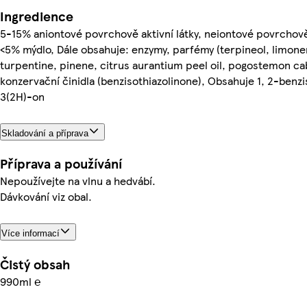
Ingredience
5-15% aniontové povrchově aktivní látky, neiontové povrchově 
<5% mýdlo, Dále obsahuje: enzymy, parfémy (terpineol, limone
turpentine, pinene, citrus aurantium peel oil, pogostemon cabl
konzervační činidla (benzisothiazolinone), Obsahuje 1, 2-benzi
3(2H)-on
Skladování a příprava
Příprava a používání
Nepoužívejte na vlnu a hedvábí.
Dávkování viz obal.
Více informací
Čistý obsah
990ml ℮