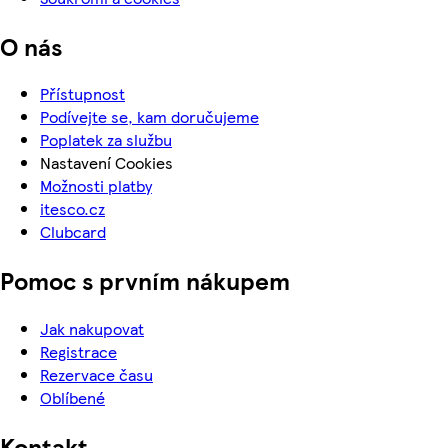
O nás
Přístupnost
Podívejte se, kam doručujeme
Poplatek za službu
Nastavení Cookies
Možnosti platby
itesco.cz
Clubcard
Pomoc s prvním nákupem
Jak nakupovat
Registrace
Rezervace času
Oblíbené
Kontakt