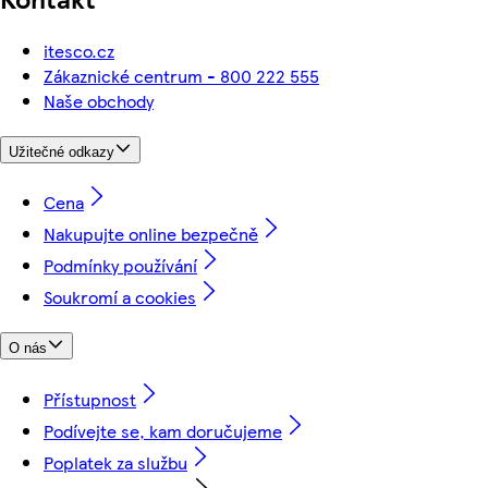
itesco.cz
Zákaznické centrum - 800 222 555
Naše obchody
Užitečné odkazy
Cena
Nakupujte online bezpečně
Podmínky používání
Soukromí a cookies
O nás
Přístupnost
Podívejte se, kam doručujeme
Poplatek za službu