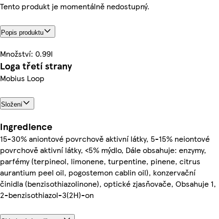
Tento produkt je momentálně nedostupný.
Popis produktu
Množství: 0.99l
Loga třetí strany
Mobius Loop
Složení
Ingredience
15-30% aniontové povrchově aktivní látky, 5-15% neiontové
povrchově aktivní látky, <5% mýdlo, Dále obsahuje: enzymy,
parfémy (terpineol, limonene, turpentine, pinene, citrus
aurantium peel oil, pogostemon cablin oil), konzervační
činidla (benzisothiazolinone), optické zjasňovače, Obsahuje 1,
2-benzisothiazol-3(2H)-on