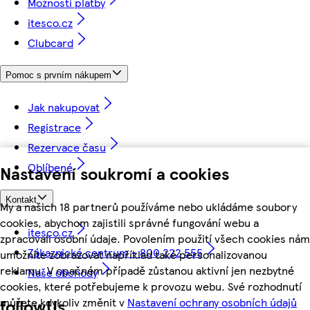
Možnosti platby
itesco.cz
Clubcard
Pomoc s prvním nákupem
Jak nakupovat
Registrace
Rezervace času
Oblíbené
Nastavení soukromí a cookies
Kontakt
My a našich 18 partnerů používáme nebo ukládáme soubory
cookies, abychom zajistili správné fungování webu a
itesco.cz
zpracovali osobní údaje. Povolením použití všech cookies nám
Zákaznické centrum - 800 222 555
umožníte zobrazovat například také personalizovanou
reklamu. V opačném případě zůstanou aktivní jen nezbytné
Naše obchody
cookies, které potřebujeme k provozu webu. Své rozhodnutí
můžete kdykoliv změnit v
Nastavení ochrany osobních údajů
followUs