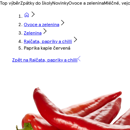
Top výběr
Zpátky do školy
Novinky
Ovoce a zelenina
Mléčné, vejc
Ovoce a zelenina
Zelenina
Rajčata, papriky a chilli
Paprika kapie červená
Zpět na Rajčata, papriky a chilli