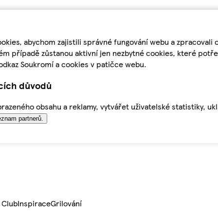
kies, abychom zajistili správné fungování webu a zpracovali 
ém případě zůstanou aktivní jen nezbytné cookies, které pot
odkaz Soukromí a cookies v patičce webu.
ících důvodů
azeného obsahu a reklamy, vytvářet uživatelské statistiky, uk
znam partnerů.
 Club
Inspirace
Grilování