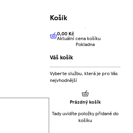
Košík
0,00 Kč
Aktuální cena košíku
0,00 Kč
Aktuální cena košíku
Pokladna
Váš košík
Vyberte službu, která je pro Vás
nejvhodnější
Prázdný košík
Tady uvidíte položky přidané do
košíku