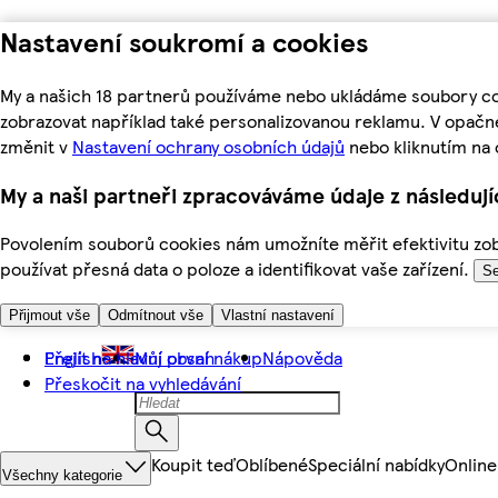
Nastavení soukromí a cookies
My a našich 18 partnerů používáme nebo ukládáme soubory coo
zobrazovat například také personalizovanou reklamu. V opačn
změnit v
Nastavení ochrany osobních údajů
nebo kliknutím na 
My a naši partneři zpracováváme údaje z následuj
Povolením souborů cookies nám umožníte měřit efektivitu zobr
používat přesná data o poloze a identifikovat vaše zařízení.
Se
Přijmout vše
Odmítnout vše
Vlastní nastavení
Přejít na hlavní obsah
English
Můj první nákup
Nápověda
Přeskočit na vyhledávání
Koupit teď
Oblíbené
Speciální nabídky
Online
Všechny kategorie