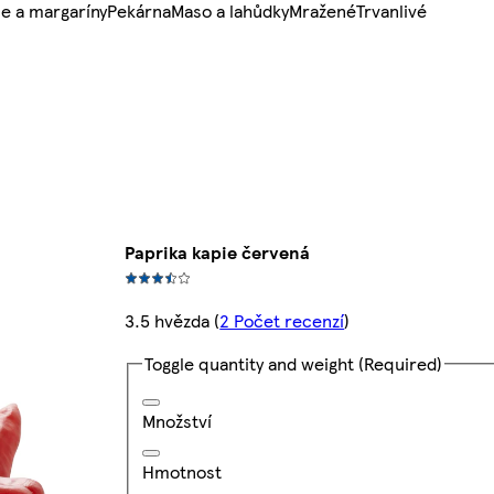
e a margaríny
Pekárna
Maso a lahůdky
Mražené
Trvanlivé
Paprika kapie červená
3.5 hvězda
(
2 Počet recenzí
)
Toggle quantity and weight
(Required)
Množství
Hmotnost