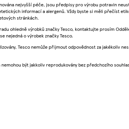
nována nejvyšší péče, jsou předpisy pro výrobu potravin neust
etetických informací a alergenů. Vždy byste si měli přečíst eti
etových stránkách.
 radu ohledně výrobků značky Tesco, kontaktujte prosím Odděl
se nejedná o výrobek značky Tesco.
ualizovány, Tesco nemůže přijmout odpovědnost za jakékoliv ne
a nemohou být jakkoliv reprodukovány bez předchozího souhla