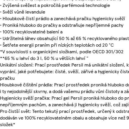
• Zvýšená svěžest a pokročilá parfémová technologie
• Svěží vůně levandule
• Hloubkově čistí prádlo a zanechává pračku hygienicky svěží
• Proniká hluboko do pračky a odstraňuje nepříjemné pachy
• 100% recyklovatelné balení a
• Udržitelná láhev obsahující 50 % až 65 % recyklovaného plas
• Šetřete energii praním při nízkých teplotách od 20 °C
*V souvislosti s organickými složkami, podle OECD 301/302
**65 % u lahví do 3 l, 50 % u větších lahví "
Unikátní složení: Prací prostředek Persil má unikátní složení, 
vyprání, jaké potřebujete: čisté, svěží, zářivé a hygienicky čist
pračku
Hloubkové čištění prádla: Prací prostředek proniká hluboko do
i ty nejodolnější skvrny, a dodá vašemu prádlu vůni čistoty a zá
Hygienicky svěží pračka: Prací gel Persil proniká hluboko do pr
nepříjemným pachům, a zanechává ji hygienicky svěží, což zajiš
Pro čistší svět: Tento tekutý prací prostředek, určený k odstr
dodáván ve 100% recyklovatelném obalu a obsahuje více než 92
složek*