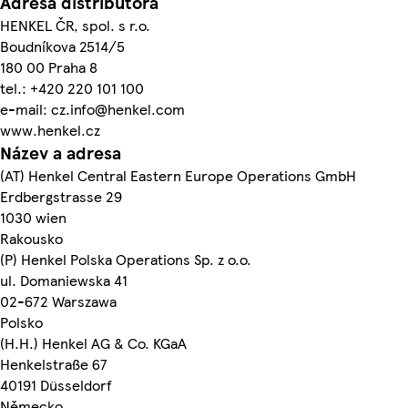
Adresa distributora
HENKEL ČR, spol. s r.o.
Boudníkova 2514/5
180 00 Praha 8
tel.: +420 220 101 100
e-mail: cz.info@henkel.com
www.henkel.cz
Název a adresa
(AT) Henkel Central Eastern Europe Operations GmbH
Erdbergstrasse 29
1030 wien
Rakousko
(P) Henkel Polska Operations Sp. z o.o.
ul. Domaniewska 41
02-672 Warszawa
Polsko
(H.H.) Henkel AG & Co. KGaA
Henkelstraße 67
40191 Düsseldorf
Německo