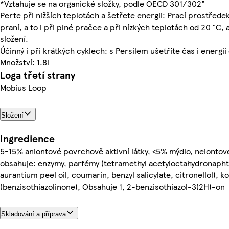
*Vztahuje se na organické složky, podle OECD 301/302"
Perte při nižších teplotách a šetřete energii: Prací prostředek
praní, a to i při plné pračce a při nízkých teplotách od 20 °C
složení.
Účinný i při krátkých cyklech: s Persilem ušetříte čas i energi
Množství: 1.8l
Loga třetí strany
Mobius Loop
Složení
Ingredience
5-15% aniontové povrchově aktivní látky, <5% mýdlo, neiontové
obsahuje: enzymy, parfémy (tetramethyl acetyloctahydronapht
aurantium peel oil, coumarin, benzyl salicylate, citronellol), k
(benzisothiazolinone), Obsahuje 1, 2-benzisothiazol-3(2H)-on
Skladování a příprava