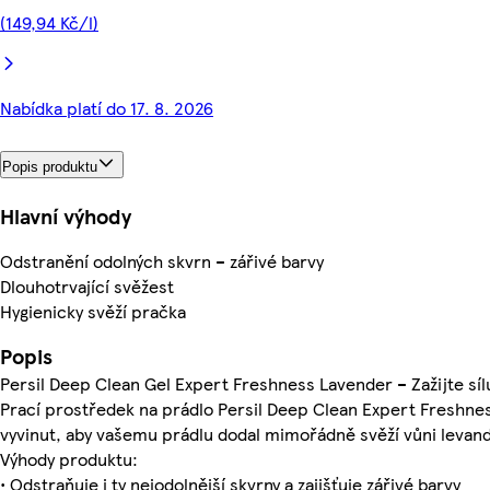
(149,94 Kč/l)
Nabídka platí do 17. 8. 2026
Popis produktu
Hlavní výhody
Odstranění odolných skvrn – zářivé barvy
Dlouhotrvající svěžest
Hygienicky svěží pračka
Popis
Persil Deep Clean Gel Expert Freshness Lavender – Zažijte síl
Prací prostředek na prádlo Persil Deep Clean Expert Freshne
vyvinut, aby vašemu prádlu dodal mimořádně svěží vůni levand
Výhody produktu:
• Odstraňuje i ty nejodolnější skvrny a zajišťuje zářivé barvy