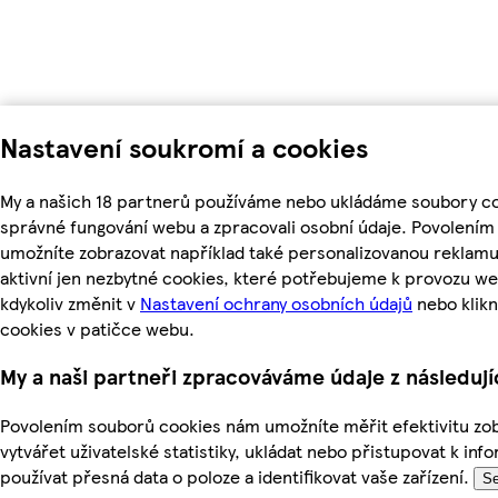
Nastavení soukromí a cookies
My a našich 18 partnerů používáme nebo ukládáme soubory coo
správné fungování webu a zpracovali osobní údaje. Povolením
umožníte zobrazovat například také personalizovanou reklam
aktivní jen nezbytné cookies, které potřebujeme k provozu w
kdykoliv změnit v
Nastavení ochrany osobních údajů
nebo klikn
cookies v patičce webu.
My a naši partneři zpracováváme údaje z následuj
Povolením souborů cookies nám umožníte měřit efektivitu zo
vytvářet uživatelské statistiky, ukládat nebo přistupovat k in
používat přesná data o poloze a identifikovat vaše zařízení.
Se