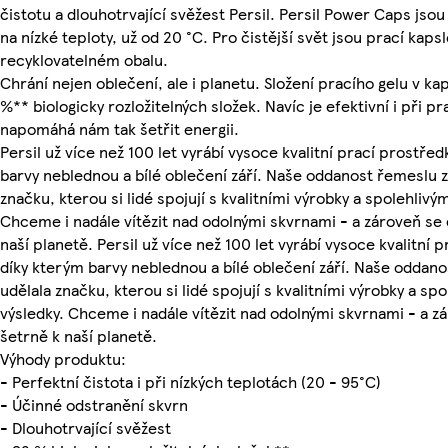
čistotu a dlouhotrvající svěžest Persil. Persil Power Caps jsou 
na nízké teploty, už od 20 °C. Pro čistější svět jsou prací kaps
recyklovatelném obalu.
Chrání nejen oblečení, ale i planetu. Složení pracího gelu v ka
%** biologicky rozložitelných složek. Navíc je efektivní i při pra
napomáhá nám tak šetřit energii.
Persil už více než 100 let vyrábí vysoce kvalitní prací prostřed
barvy neblednou a bílé oblečení září. Naše oddanost řemeslu z
značku, kterou si lidé spojují s kvalitními výrobky a spolehlivým
Chceme i nadále vítězit nad odolnými skvrnami - a zároveň se
naší planetě. Persil už více než 100 let vyrábí vysoce kvalitní 
díky kterým barvy neblednou a bílé oblečení září. Naše oddano
udělala značku, kterou si lidé spojují s kvalitními výrobky a spo
výsledky. Chceme i nadále vítězit nad odolnými skvrnami - a z
šetrně k naší planetě.
Výhody produktu:
- Perfektní čistota i při nízkých teplotách (20 - 95°C)
- Účinné odstranění skvrn
- Dlouhotrvající svěžest