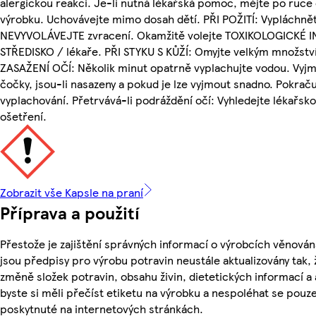
alergickou reakci. Je-li nutná lékařská pomoc, mějte po ruce 
výrobku. Uchovávejte mimo dosah dětí. PŘI POŽITÍ: Vypláchnět
NEVYVOLÁVEJTE zvracení. Okamžitě volejte TOXIKOLOGICKÉ
STŘEDISKO / lékaře. PŘI STYKU S KŮŽÍ: Omyjte velkým množstv
ZASAŽENÍ OČÍ: Několik minut opatrně vyplachujte vodou. Vyjm
čočky, jsou-li nasazeny a pokud je lze vyjmout snadno. Pokraču
vyplachování. Přetrvává-li podráždění očí: Vyhledejte lékařs
ošetření.
Zobrazit vše Kapsle na praní
Příprava a použití
Přestože je zajištění správných informací o výrobcích věnován
jsou předpisy pro výrobu potravin neustále aktualizovány tak, 
změně složek potravin, obsahu živin, dietetických informací a
byste si měli přečíst etiketu na výrobku a nespoléhat se pouz
poskytnuté na internetových stránkách.