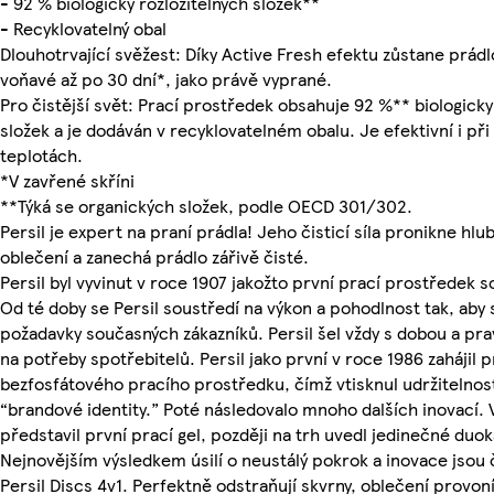
- 92 % biologicky rozložitelných složek**
- Recyklovatelný obal
Dlouhotrvající svěžest: Díky Active Fresh efektu zůstane prádl
voňavé až po 30 dní*, jako právě vyprané.
Pro čistější svět: Prací prostředek obsahuje 92 %** biologicky
složek a je dodáván v recyklovatelném obalu. Je efektivní i při
teplotách.
*V zavřené skříni
**Týká se organických složek, podle OECD 301/302.
Persil je expert na praní prádla! Jeho čisticí síla pronikne hl
oblečení a zanechá prádlo zářivě čisté.
Persil byl vyvinut v roce 1907 jakožto první prací prostředek 
Od té doby se Persil soustředí na výkon a pohodlnost tak, aby 
požadavky současných zákazníků. Persil šel vždy s dobou a pra
na potřeby spotřebitelů. Persil jako první v roce 1986 zahájil 
bezfosfátového pracího prostředku, čímž vtisknul udržitelnos
“brandové identity.” Poté následovalo mnoho dalších inovací. V
představil první prací gel, později na trh uvedl jedinečné duo
Nejnovějším výsledkem úsilí o neustálý pokrok a inovace jso
Persil Discs 4v1. Perfektně odstraňují skvrny, oblečení provoní,