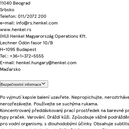
11040 Beograd
Srbsko
Telefon: 011/2072 200
e-mail: info@rs.henkel.com
www.henkel.rs
(HU) Henkel Magyarország Operations Kft.
Lechner Ödön fasor 10/B
H-1095 Budapest
Tel.: +36-1-372-5555
E-mail: henkel.hungary@henkel.com
Maďarsko
Bezpečnostní informace
Po vyjmutí kapsle balení uzavřete. Nepropichujte, neroztrháv
nerozřezávejte. Používejte se suchýma rukama.
Koncentrovaný předdávkovaný prací prostředek na barevné p
typy praček. Varování. Dráždí kůži. Způsobuje vážné podráždění
pro vodní organismy, s dlouhodobými účinky. Obsahuje subtilis