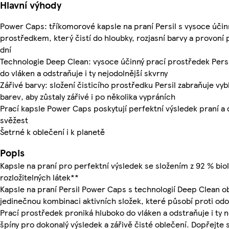
Hlavní výhody
Power Caps: tříkomorové kapsle na praní Persil s vysoce úči
prostředkem, který čistí do hloubky, rozjasní barvy a provoní 
dní
Technologie Deep Clean: vysoce účinný prací prostředek Pers
do vláken a odstraňuje i ty nejodolnější skvrny
Zářivé barvy: složení čisticího prostředku Persil zabraňuje vyb
barev, aby zůstaly zářivé i po několika vypráních
Prací kapsle Power Caps poskytují perfektní výsledek praní a 
svěžest
Šetrné k oblečení i k planetě
Popis
Kapsle na praní pro perfektní výsledek se složením z 92 % bio
rozložitelných látek**
Kapsle na praní Persil Power Caps s technologií Deep Clean o
jedinečnou kombinaci aktivních složek, které působí proti od
Prací prostředek proniká hluboko do vláken a odstraňuje i ty 
špíny pro dokonalý výsledek a zářivě čisté oblečení. Dopřejte 