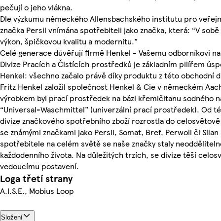
pečují o jeho vlákna.
Dle výzkumu německého Allensbachského institutu pro veřejn
značka Persil vnímána spotřebiteli jako značka, která: “V sobě
výkon, špičkovou kvalitu a modernitu.”
Celé generace důvěřují firmě Henkel - Vašemu odborníkovi na 
Divize Pracích a Čistících prostředků je základním pilířem ús
Henkel: všechno začalo právě díky produktu z této obchodní di
Fritz Henkel založil společnost Henkel & Cie v německém Aac
výrobkem byl prací prostředek na bázi křemičitanu sodného n
“Universal-Waschmittel” (univerzální prací prostředek). Od té
divize značkového spotřebního zboží rozrostla do celosvětově 
se známými značkami jako Persil, Somat, Bref, Perwoll či Silan 
spotřebitele na celém světě se naše značky staly neodděliteln
každodenního života. Na důležitých trzích, se divize těší celo
vedoucímu postavení.
Loga třetí strany
A.I.S.E., Mobius Loop
Složení