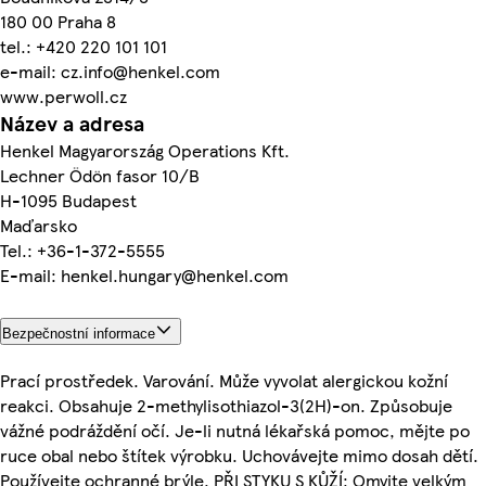
180 00 Praha 8
tel.: +420 220 101 101
e-mail: cz.info@henkel.com
www.perwoll.cz
Název a adresa
Henkel Magyarország Operations Kft.
Lechner Ödön fasor 10/B
H-1095 Budapest
Maďarsko
Tel.: +36-1-372-5555
E-mail: henkel.hungary@henkel.com
Bezpečnostní informace
Prací prostředek. Varování. Může vyvolat alergickou kožní
reakci. Obsahuje 2-methylisothiazol-3(2H)-on. Způsobuje
vážné podráždění očí. Je-li nutná lékařská pomoc, mějte po
ruce obal nebo štítek výrobku. Uchovávejte mimo dosah dětí.
Používejte ochranné brýle. PŘI STYKU S KŮŽÍ: Omyjte velkým