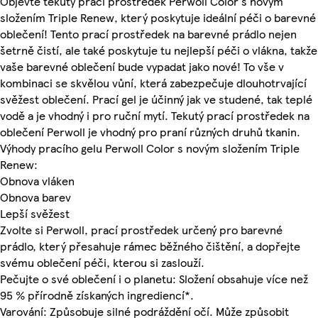
Objevte tekutý prací prostředek Perwoll Color s novým
složením Triple Renew, který poskytuje ideální péči o barevné
oblečení! Tento prací prostředek na barevné prádlo nejen
šetrně čistí, ale také poskytuje tu nejlepší péči o vlákna, takže
vaše barevné oblečení bude vypadat jako nové! To vše v
kombinaci se skvělou vůní, která zabezpečuje dlouhotrvající
svěžest oblečení. Prací gel je účinný jak ve studené, tak teplé
vodě a je vhodný i pro ruční mytí. Tekutý prací prostředek na
oblečení Perwoll je vhodný pro praní různých druhů tkanin.
Výhody pracího gelu Perwoll Color s novým složením Triple
Renew:
Obnova vláken
Obnova barev
Lepší svěžest
Zvolte si Perwoll, prací prostředek určený pro barevné
prádlo, který přesahuje rámec běžného čištění, a dopřejte
svému oblečení péči, kterou si zaslouží.
Pečujte o své oblečení i o planetu: Složení obsahuje více než
95 % přírodně získaných ingrediencí*.
Varování: Způsobuje silné podráždění očí. Může způsobit