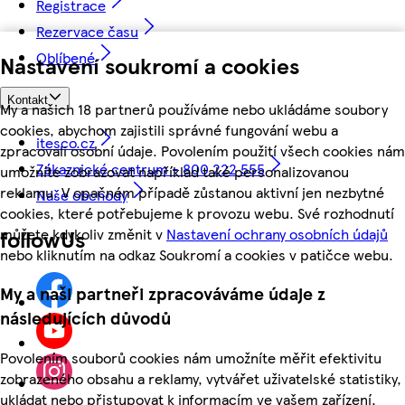
Registrace
Rezervace času
Oblíbené
Nastavení soukromí a cookies
Kontakt
My a našich 18 partnerů používáme nebo ukládáme soubory
cookies, abychom zajistili správné fungování webu a
itesco.cz
zpracovali osobní údaje. Povolením použití všech cookies nám
Zákaznické centrum - 800 222 555
umožníte zobrazovat například také personalizovanou
reklamu. V opačném případě zůstanou aktivní jen nezbytné
Naše obchody
cookies, které potřebujeme k provozu webu. Své rozhodnutí
můžete kdykoliv změnit v
Nastavení ochrany osobních údajů
followUs
nebo kliknutím na odkaz Soukromí a cookies v patičce webu.
My a naši partneři zpracováváme údaje z
následujících důvodů
Povolením souborů cookies nám umožníte měřit efektivitu
zobrazeného obsahu a reklamy, vytvářet uživatelské statistiky,
ukládat nebo přistupovat k informacím ve vašem zařízení,