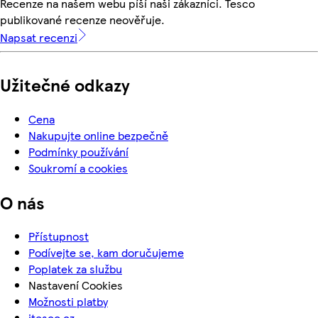
Recenze na našem webu píší naši zákazníci. Tesco
publikované recenze neověřuje.
Napsat recenzi
Užitečné odkazy
Cena
Nakupujte online bezpečně
Podmínky používání
Soukromí a cookies
O nás
Přístupnost
Podívejte se, kam doručujeme
Poplatek za službu
Nastavení Cookies
Možnosti platby
itesco.cz