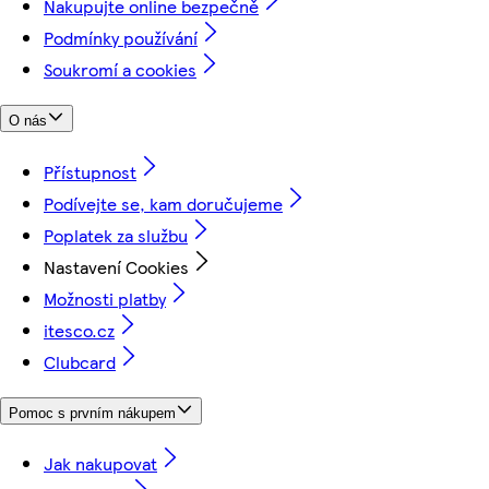
Nakupujte online bezpečně
Podmínky používání
Soukromí a cookies
O nás
Přístupnost
Podívejte se, kam doručujeme
Poplatek za službu
Nastavení Cookies
Možnosti platby
itesco.cz
Clubcard
Pomoc s prvním nákupem
Jak nakupovat