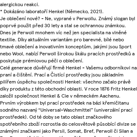
alergickou reakci.
* Dokázáno laboratoří Henkel (Německo, 2021).
Je oblečení nové? - Ne, vyprané v Perwollu. Známý slogan byl
poprvé použit před 30 lety a stal se ochrannou známkou.
Dnes je Perwoll mnohem víc než jen specialista na vlněné
textilie. Díky aktuálním variantám pro barevné, bílé nebo
tmavé oblečení a inovativním konceptům, jakými jsou Sport
nebo Wool, nabízí Perwoll širokou škálu pracích prostředků a
poskytuje prémiovou péči o oblečení.
Celé generace důvěřují firmě Henkel - Vašemu odborníkovi na
praní a čištění. Prací a Čistící prostředky jsou základním
pilířem úspěchu společnosti Henkel: všechno začalo právě
díky produktu z této obchodní oblasti. V roce 1876 Fritz Henkel
založil společnost Henkel & Cie v německém Aachenu.
Prvním výrobkem byl prací prostředek na bázi křemičitanu
sodného nazvaný “Universal-Waschmittel” (univerzální prací
prostředek). Od té doby se tato oblast značkového
spotřebního zboží rozrostla do celosvětově působící divize se
známými značkami jako Persil, Somat, Bref, Perwoll či Silan a