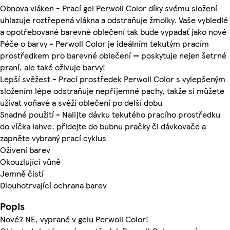
Obnova vláken - Prací gel Perwoll Color díky svému složení
uhlazuje roztřepená vlákna a odstraňuje žmolky. Vaše vybledlé
a opotřebované barevné oblečení tak bude vypadať jako nové
Péče o barvy - Perwoll Color je ideálním tekutým pracím
prostředkem pro barevné oblečení — poskytuje nejen šetrné
praní, ale také oživuje barvy!
Lepší svěžest - Prací prostředek Perwoll Color s vylepšeným
složením lépe odstraňuje nepříjemné pachy, takže si můžete
užívat voňavé a svěží oblečení po delší dobu
Snadné použití - Nalijte dávku tekutého pracího prostředku
do víčka lahve, přidejte do bubnu pračky či dávkovače a
zapněte vybraný prací cyklus
Oživení barev
Okouzlující vůně
Jemně čistí
Dlouhotrvající ochrana barev
Popis
Nové? NE, vyprané v gelu Perwoll Color!