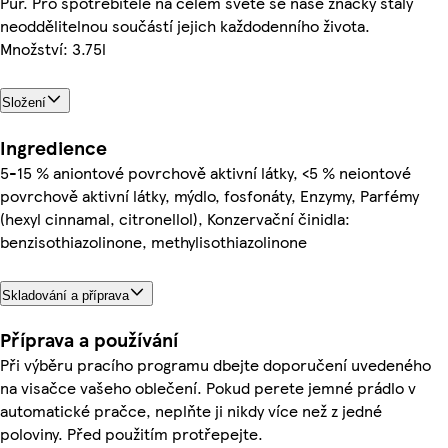
Pur. Pro spotřebitele na celém světě se naše značky staly
neoddělitelnou součástí jejich každodenního života.
Množství: 3.75l
Složení
Ingredience
5-15 % aniontové povrchově aktivní látky, <5 % neiontové
povrchově aktivní látky, mýdlo, fosfonáty, Enzymy, Parfémy
(hexyl cinnamal, citronellol), Konzervační činidla:
benzisothiazolinone, methylisothiazolinone
Skladování a příprava
Příprava a používání
Při výběru pracího programu dbejte doporučení uvedeného
na visačce vašeho oblečení. Pokud perete jemné prádlo v
automatické pračce, neplňte ji nikdy více než z jedné
poloviny. Před použitím protřepejte.