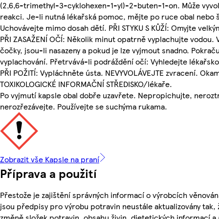
(2,6,6-trimethyl-3-cyklohexen-1-yl)-2-buten-1-on. Může vyvol
reakci. Je-li nutná lékařská pomoc, mějte po ruce obal nebo š
Uchovávejte mimo dosah dětí. PŘI STYKU S KŮŽÍ: Omyjte velk
PŘI ZASAŽENÍ OČÍ: Několik minut opatrně vyplachujte vodou. 
čočky, jsou-li nasazeny a pokud je lze vyjmout snadno. Pokraču
vyplachování. Přetrvává-li podráždění očí: Vyhledejte lékařs
PŘI POŽITÍ: Vypláchněte ústa. NEVYVOLÁVEJTE zvracení. Okamž
TOXIKOLOGICKÉ INFORMAČNÍ STŘEDISKO/lékaře.
Po vyjmutí kapsle obal dobře uzavřete. Nepropichujte, nerozt
nerozřezávejte. Používejte se suchýma rukama.
Zobrazit vše Kapsle na praní
Příprava a použití
Přestože je zajištění správných informací o výrobcích věnován
jsou předpisy pro výrobu potravin neustále aktualizovány tak, 
změně složek potravin, obsahu živin, dietetických informací a