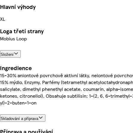
Hlavní výhody
XL
Loga třetí strany
Mobius Loop
Složení
Ingredience
15-30% aniontové povrchově aktivní látky, neiontové povrchově
15% mýdlo, Enzymy, Parfémy (tetramethyl acetyloctahydronaph
salicylate, dimethyl phenethyl acetate, coumarin, alpha-isome
ketones, citronellol), Obsahuje subtilisin; 1-(2, 6, 6-trimethy
yl)-2-buten-1-on
Skladování a příprava
Příprava a používání