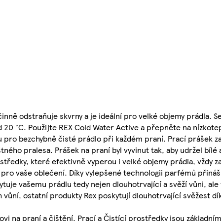
nně odstraňuje skvrny a je ideální pro velké objemy prádla. 
od 20 °C. Použijte REX Cold Water Active a přepněte na nízkotep
konu pro bezchybně čisté prádlo při každém praní. Prací prášek 
ného pralesa. Prášek na praní byl vyvinut tak, aby udržel bílé
ostředky, které efektivně vyperou i velké objemy prádla, vždy z
t pro vaše oblečení. Díky vylepšené technologii parfémů přináš
ytuje vašemu prádlu tedy nejen dlouhotrvající a svěží vůni, ale 
 vůní, ostatní produkty Rex poskytují dlouhotrvající svěžest
i na praní a čištění. Prací a Čistící prostředky jsou základní