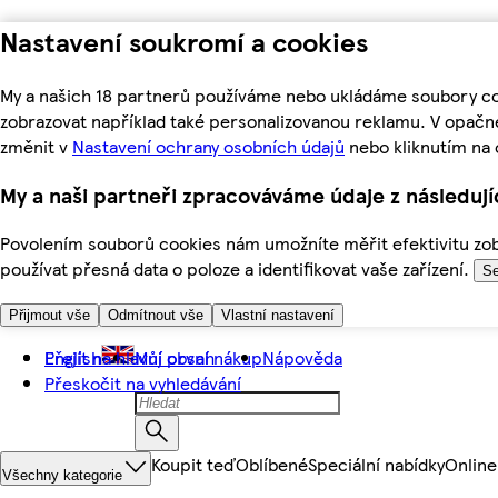
Nastavení soukromí a cookies
My a našich 18 partnerů používáme nebo ukládáme soubory coo
zobrazovat například také personalizovanou reklamu. V opačn
změnit v
Nastavení ochrany osobních údajů
nebo kliknutím na 
My a naši partneři zpracováváme údaje z následuj
Povolením souborů cookies nám umožníte měřit efektivitu zobr
používat přesná data o poloze a identifikovat vaše zařízení.
Se
Přijmout vše
Odmítnout vše
Vlastní nastavení
Přejít na hlavní obsah
English
Můj první nákup
Nápověda
Přeskočit na vyhledávání
Koupit teď
Oblíbené
Speciální nabídky
Online
Všechny kategorie