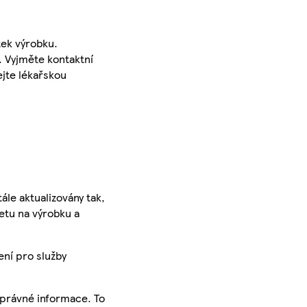
tek výrobku.
. Vyjměte kontaktní
ejte lékařskou
ále aktualizovány tak,
ketu na výrobku a
ení pro služby
správné informace. To