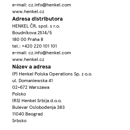
e-mail: cz.info@henkel.com
www.henkel.cz
Adresa distributora
HENKEL ČR, spol. s r.o.
Boudníkova 2514/5
180 00 Praha 8
tel.: +420 220 101 101
e-mail: cz.info@henkel.com
www.henkel.cz
Název a adresa
(P) Henkel Polska Operations Sp. z o.o.
ul. Domaniewska 41
02-672 Warszawa
Polsko
(RS) Henkel Srbija d.o.o.
Bulevar Oslobođenja 383
11040 Beograd
Srbsko