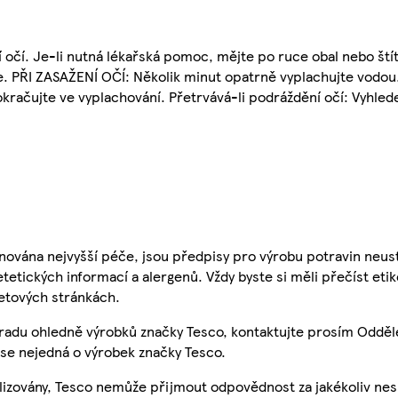
 očí. Je-li nutná lékařská pomoc, mějte po ruce obal nebo ští
. PŘI ZASAŽENÍ OČÍ: Několik minut opatrně vyplachujte vodou
okračujte ve vyplachování. Přetrvává-li podráždění očí: Vyhled
nována nejvyšší péče, jsou předpisy pro výrobu potravin neust
etetických informací a alergenů. Vždy byste si měli přečíst eti
etových stránkách.
 radu ohledně výrobků značky Tesco, kontaktujte prosím Odděl
se nejedná o výrobek značky Tesco.
ualizovány, Tesco nemůže přijmout odpovědnost za jakékoliv ne