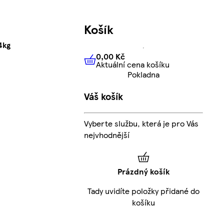
Košík
4kg
0,00 Kč
Aktuální cena košíku
0,00 Kč
Aktuální cena košíku
Pokladna
Váš košík
Vyberte službu, která je pro Vás
nejvhodnější
Prázdný košík
Tady uvidíte položky přidané do
košíku