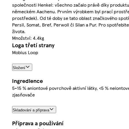
společnosti Henkel: všechno začalo právě díky produktu z
německém Aachenu. Prvním výrobkem byl prací prostřede
prostředek). Od té doby se tato oblast značkového spot
Persil, Somat, Bref, Perwoll či Silan a Pur. Pro spotřebi
života.
Množství: 4.4kg
Loga třetí strany
Mobius Loop
Složení
Ingredience
5-15 % aniontové povrchově aktivní látky, <5 % neiontové
zjasňovače
Skladování a příprava
Příprava a používání