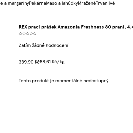
e a margaríny
Pekárna
Maso a lahůdky
Mražené
Trvanlivé
REX prací prášek Amazonia Freshness 80 praní, 4,
Zatím žádné hodnocení
88,61 Kč/kg
389,90 Kč
Tento produkt je momentálně nedostupný.