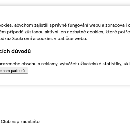
kies, abychom zajistili správné fungování webu a zpracovali 
ém případě zůstanou aktivní jen nezbytné cookies, které pot
odkaz Soukromí a cookies v patičce webu.
ících důvodů
azeného obsahu a reklamy, vytvářet uživatelské statistiky, uk
znam partnerů.
 Club
Inspirace
Léto