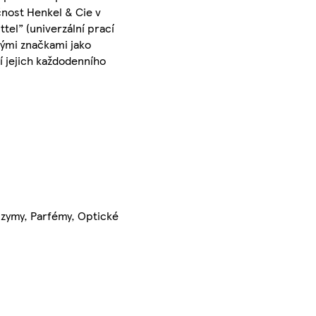
čnost Henkel & Cie v
el” (univerzální prací
mými značkami jako
tí jejich každodenního
Enzymy, Parfémy, Optické