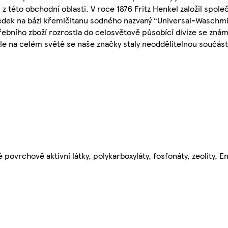
 této obchodní oblasti. V roce 1876 Fritz Henkel založil spole
k na bázi křemičitanu sodného nazvaný “Universal-Waschmitt
řebního zboží rozrostla do celosvětově působící divize se zná
tele na celém světě se naše značky staly neoddělitelnou součás
 povrchově aktivní látky, polykarboxyláty, fosfonáty, zeolity, 