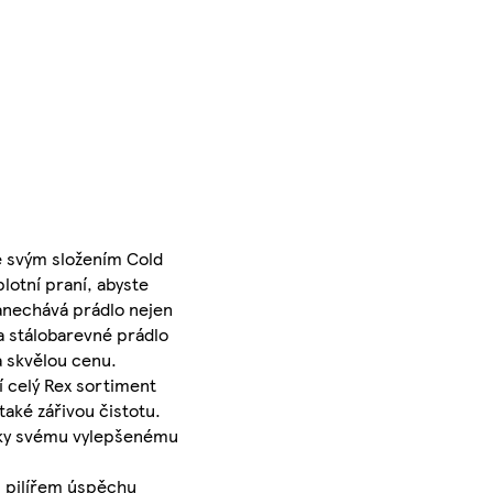
Se svým složením Cold
lotní praní, abyste
zanechává prádlo nejen
 a stálobarevné prádlo
a skvělou cenu.
í celý Rex sortiment
také zářivou čistotu.
 díky svému vylepšenému
m pilířem úspěchu