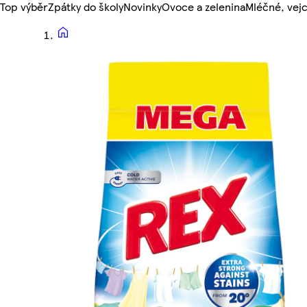
Top výběr
Zpátky do školy
Novinky
Ovoce a zelenina
Mléčné, vejc