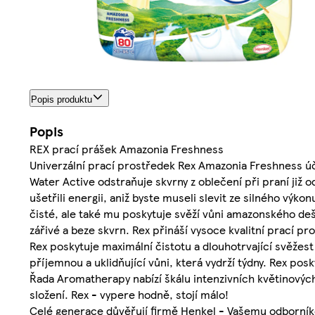
Popis produktu
Popis
REX prací prášek Amazonia Freshness
Univerzální prací prostředek Rex Amazonia Freshness úči
Water Active odstraňuje skvrny z oblečení při praní již 
ušetřili energii, aniž byste museli slevit ze silného vý
čisté, ale také mu poskytuje svěží vůni amazonského dešt
zářivé a beze skvrn. Rex přináší vysoce kvalitní prací pr
Rex poskytuje maximální čistotu a dlouhotrvající svěžes
příjemnou a uklidňující vůni, která vydrží týdny. Rex posk
Řada Aromatherapy nabízí škálu intenzivních květinových
složení. Rex - vypere hodně, stojí málo!
Celé generace důvěřují firmě Henkel - Vašemu odborníkov