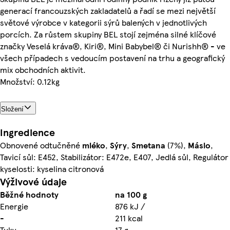
generací francouzských zakladatelů a řadí se mezi největší
světové výrobce v kategorii sýrů balených v jednotlivých
porcích. Za růstem skupiny BEL stojí zejména silné klíčové
značky Veselá kráva®, Kiri®, Mini Babybel® či Nurishh® - ve
všech případech s vedoucím postavení na trhu a geografický
mix obchodních aktivit.
Množství: 0.12kg
Složení
Ingredience
Obnovené odtučněné
mléko
,
Sýry
,
Smetana
(7%),
Máslo
,
Tavicí sůl: E452, Stabilizátor: E472e, E407, Jedlá sůl, Regulátor
kyselosti: kyselina citronová
Výživové údaje
Běžné hodnoty
na 100 g
Energie
876 kJ /
-
211 kcal
Tuky
17 g