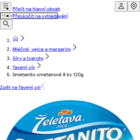
Přejít na hlavní obsah
Přeskočit na vyhledávání
Mléčné, vejce a margaríny
Sýry a tvarohy
Tavený sýr
Smetanito smetanové 8 ks 120g
Zpět na Tavený sýr