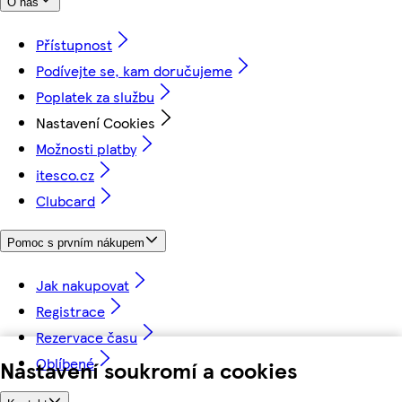
O nás
Přístupnost
Podívejte se, kam doručujeme
Poplatek za službu
Nastavení Cookies
Možnosti platby
itesco.cz
Clubcard
Pomoc s prvním nákupem
Jak nakupovat
Registrace
Rezervace času
Oblíbené
Nastavení soukromí a cookies