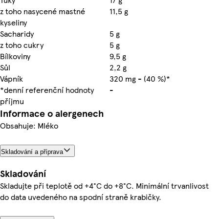
z toho nasycené mastné
11,5 g
kyseliny
Sacharidy
5 g
z toho cukry
5 g
Bílkoviny
9,5 g
Sůl
2,2 g
Vápník
320 mg - (40 %)*
*denní referenční hodnoty
-
příjmu
Informace o alergenech
Obsahuje: Mléko
Skladování a příprava
Skladování
Skladujte při teplotě od +4°C do +8°C. Minimální trvanlivost
do data uvedeného na spodní straně krabičky.