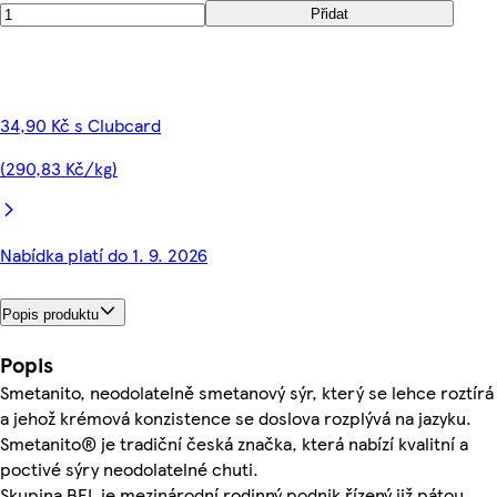
Přidat
34,90 Kč s Clubcard
(290,83 Kč/kg)
Nabídka platí do 1. 9. 2026
Popis produktu
Popis
Smetanito, neodolatelně smetanový sýr, který se lehce roztírá
a jehož krémová konzistence se doslova rozplývá na jazyku.
Smetanito® je tradiční česká značka, která nabízí kvalitní a
poctivé sýry neodolatelné chuti.
Skupina BEL je mezinárodní rodinný podnik řízený již pátou