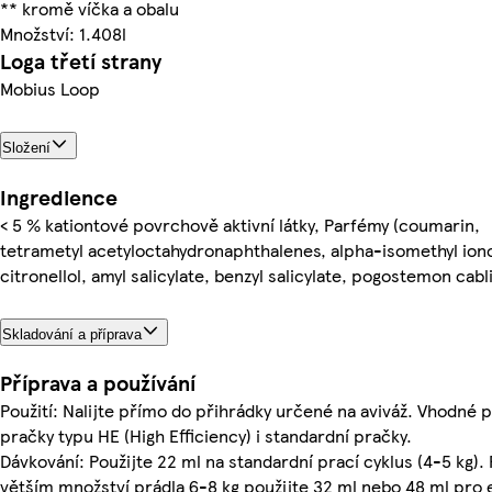
** kromě víčka a obalu
Množství: 1.408l
Loga třetí strany
Mobius Loop
Složení
Ingredience
< 5 % kationtové povrchově aktivní látky, Parfémy (coumarin,
tetrametyl acetyloctahydronaphthalenes, alpha-isomethyl ion
citronellol, amyl salicylate, benzyl salicylate, pogostemon cabli
Skladování a příprava
Příprava a používání
Použití: Nalijte přímo do přihrádky určené na aviváž. Vhodné 
pračky typu HE (High Efficiency) i standardní pračky.
Dávkování: Použijte 22 ml na standardní prací cyklus (4-5 kg). 
větším množství prádla 6-8 kg použijte 32 ml nebo 48 ml pro 