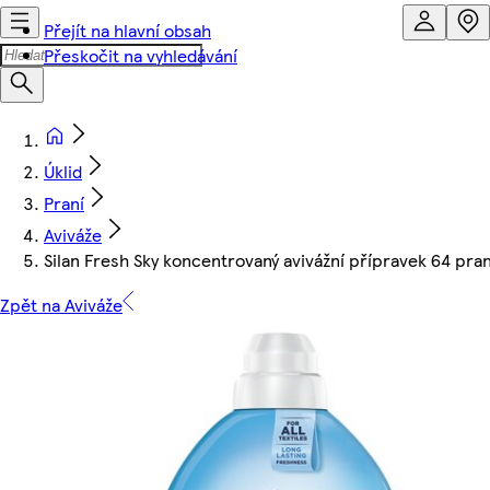
Přejít na hlavní obsah
Přeskočit na vyhledávání
Úklid
Praní
Aviváže
Silan Fresh Sky koncentrovaný avivážní přípravek 64 pra
Zpět na Aviváže