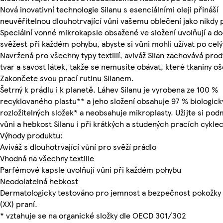
Nová inovativní technologie Silanu s esenciálními oleji přináší
neuvěřitelnou dlouhotrvající vůni vašemu oblečení jako nikdy 
Speciální vonné mikrokapsle obsažené ve složení uvolňují a do
svěžest při každém pohybu, abyste si vůni mohli užívat po celý
Navržená pro všechny typy textilií, aviváž Silan zachovává pro
tvar a savost látek, takže se nemusíte obávat, které tkaniny oš
Zakončete svou prací rutinu Silanem.
Šetrný k prádlu i k planetě. Láhev Silanu je vyrobena ze 100 %
recyklovaného plastu** a jeho složení obsahuje 97 % biologick
rozložitelných složek* a neobsahuje mikroplasty. Užijte si po
vůni a hebkost Silanu i při krátkých a studených pracích cykle
Výhody produktu:
Aviváž s dlouhotrvající vůní pro svěží prádlo
Vhodná na všechny textilie
Parfémové kapsle uvolňují vůni při každém pohybu
Neodolatelná hebkost
Dermatologicky testováno pro jemnost a bezpečnost pokožky
(XX) praní.
* vztahuje se na organické složky dle OECD 301/302