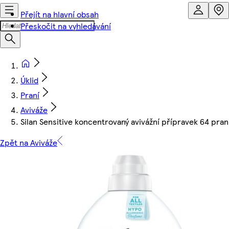
Přejít na hlavní obsah
Přeskočit na vyhledávání
Úklid
Praní
Aviváže
Silan Sensitive koncentrovaný avivážní přípravek 64 pra
Zpět na Aviváže