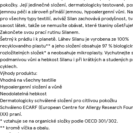
pokožky. Její jedinečné složení, dermatologicky testované, po
jemnou péči a zároveň přináší jemnou, hypoalergenní vůni. N
pro všechny typy textilií, aviváž Silan zachovává prodyšnost, tv
savost látek, takže se nemusíte obávat, které tkaniny ošetřuje
Zakončete svou prací rutinu Silanem.
Šetrný k prádlu i k planetě. Láhev Silanu je vyrobena ze 100%
recyklovaného plastu** a jeho složení obsahuje 97 % biologick
rozložitelných složek* a neobsahuje mikroplasty. Vychutnejte s
podmanivou vůni a hebkost Silanu i při krátkých a studených p
cyklech.
Výhody produktu:
Vhodná na všechny textilie
Hypoalergenní složení a vůně
Neodolatelná hebkost
Dermatologicky schválené složení pro citlivou pokožku
Schváleno ECARF (European Centre for Allergy Research Foun
(XX) praní.
* vztahuje se na organické složky podle OECD 301/302.
** kromě víčka a obalu.