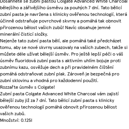
Dosáhněte se zubní pastou Colgate Advanced White Charcoal
bělejšího a zářivějšího úsměvu za pouhých 7 dní. Tato bělicí
zubní pasta je navržena s klinicky ověřenou technologií, která
účinně odstraňuje povrchové skvrny a pomáhá tak obnovit
přirozenou bělost vašich zubů! Navíc obsahuje jemné
minerální čisticí složky.
Nejenže tato zubní pasta bělí, ale pomáhá také předcházet
tomu, aby se nové skvrny usazovaly na vašich zubech, takže si
můžete déle užívat bělejší úsměv. Pro ještě lepší péči o váš
úsměv fluoridová zubní pasta s aktivním uhlím bojuje proti
zubnímu kazu, osvěžuje dech a při pravidelném čištění
pomáhá odstraňovat zubní plak. Zároveň je bezpečná pro
zubní sklovinu a vhodná pro každodenní použití.
Rozzařte úsměv s Colgate!
Zubní pasta Colgate Advanced White Charcoal vám zajistí
bělejší zuby již za 7 dní. Tato bělicí zubní pasta s klinicky
ověřenou technologií pomáhá obnovit přirozenou bělost
vašich zubů.
Množství: 0.125l