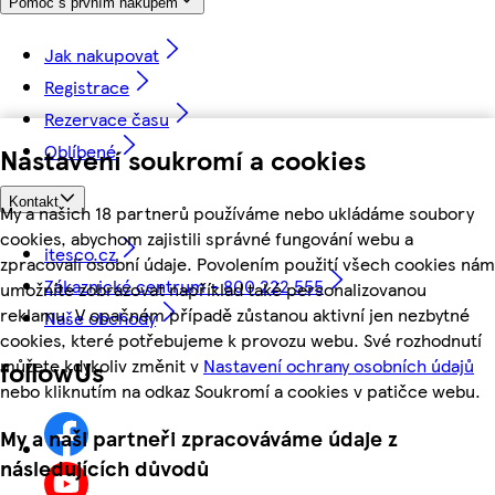
Pomoc s prvním nákupem
Jak nakupovat
Registrace
Rezervace času
Oblíbené
Nastavení soukromí a cookies
Kontakt
My a našich 18 partnerů používáme nebo ukládáme soubory
cookies, abychom zajistili správné fungování webu a
itesco.cz
zpracovali osobní údaje. Povolením použití všech cookies nám
Zákaznické centrum - 800 222 555
umožníte zobrazovat například také personalizovanou
reklamu. V opačném případě zůstanou aktivní jen nezbytné
Naše obchody
cookies, které potřebujeme k provozu webu. Své rozhodnutí
můžete kdykoliv změnit v
Nastavení ochrany osobních údajů
followUs
nebo kliknutím na odkaz Soukromí a cookies v patičce webu.
My a naši partneři zpracováváme údaje z
následujících důvodů