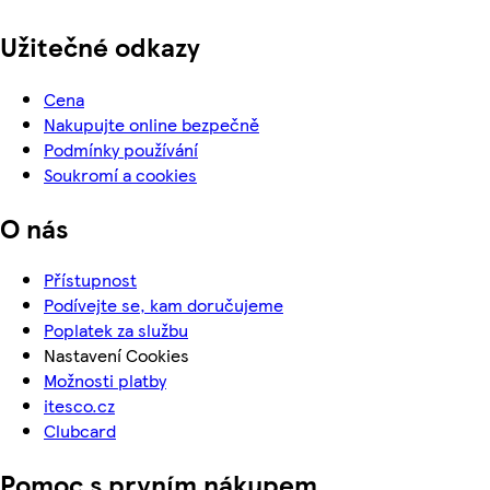
Užitečné odkazy
Cena
Nakupujte online bezpečně
Podmínky používání
Soukromí a cookies
O nás
Přístupnost
Podívejte se, kam doručujeme
Poplatek za službu
Nastavení Cookies
Možnosti platby
itesco.cz
Clubcard
Pomoc s prvním nákupem