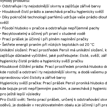
Výhody produktu:
• Odstraňuje i ty nejodolnější skvrny a zajišťuje zářivé barvy
• Hloubkově čistí prádlo a zanechává pračku hygienicky svěží
• Díky pokročilé technologii parfémů udržuje vaše prádlo dlo
svěží
• Působí hluboko v pračce a odstraňuje nepříjemné pachy
• Recyklovatelný a účinný při praní v studené vodě
• Prací prášek je účinný i při plném naplnění pračky
• Šetřete energii praním při nízkých teplotách od 20 °C
Unikátní složení: Prací prostředek Persil má unikátní složení, 
zajišťuje důkladné vyčištění, jaké potřebujete: čisté, svěží, zář
hygienicky čisté prádlo a hygienicky svěží pračku
Hloubkové čištění prádla: Prací prostředek proniká hluboko d
kde rozloží a odstraní i ty nejodolnější skvrny, a dodá vašemu 
opravdovou vůni čistoty a zářivé barvy
Hygienicky svěží pračka: Prací prášek Persil proniká hluboko 
kde bojuje proti nepříjemným pachům, a zanechává ji hygienic
pro ještě lepší výsledky
Pro čistší svět: Tento prací prášek, určený k odstraňování skv
oděvů, je dodáván v recyklovatelném obalu a je účinný i při pr