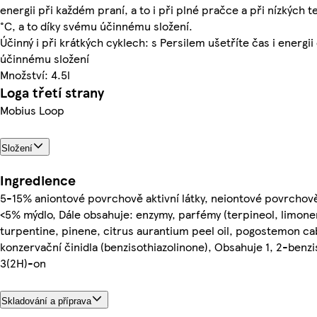
energii při každém praní, a to i při plné pračce a při nízkých 
°C, a to díky svému účinnému složení.
Účinný i při krátkých cyklech: s Persilem ušetříte čas i energii 
účinnému složení
Množství: 4.5l
Loga třetí strany
Mobius Loop
Složení
Ingredience
5-15% aniontové povrchově aktivní látky, neiontové povrchově 
<5% mýdlo, Dále obsahuje: enzymy, parfémy (terpineol, limone
turpentine, pinene, citrus aurantium peel oil, pogostemon cabl
konzervační činidla (benzisothiazolinone), Obsahuje 1, 2-benzi
3(2H)-on
Skladování a příprava