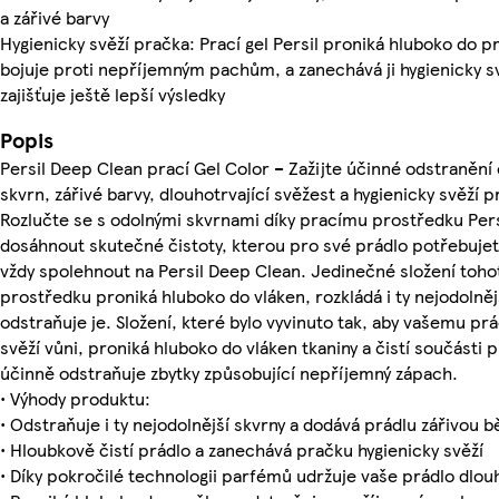
a zářivé barvy
Hygienicky svěží pračka: Prací gel Persil proniká hluboko do p
bojuje proti nepříjemným pachům, a zanechává ji hygienicky sv
zajišťuje ještě lepší výsledky
Popis
Persil Deep Clean prací Gel Color – Zažijte účinné odstranění
skvrn, zářivé barvy, dlouhotrvající svěžest a hygienicky svěží 
Rozlučte se s odolnými skvrnami díky pracímu prostředku Pers
dosáhnout skutečné čistoty, kterou pro své prádlo potřebuje
vždy spolehnout na Persil Deep Clean. Jedinečné složení toho
prostředku proniká hluboko do vláken, rozkládá i ty nejodolněj
odstraňuje je. Složení, které bylo vyvinuto tak, aby vašemu pr
svěží vůni, proniká hluboko do vláken tkaniny a čistí součásti 
účinně odstraňuje zbytky způsobující nepříjemný zápach.
• Výhody produktu:
• Odstraňuje i ty nejodolnější skvrny a dodává prádlu zářivou b
• Hloubkově čistí prádlo a zanechává pračku hygienicky svěží
• Díky pokročilé technologii parfémů udržuje vaše prádlo dlo