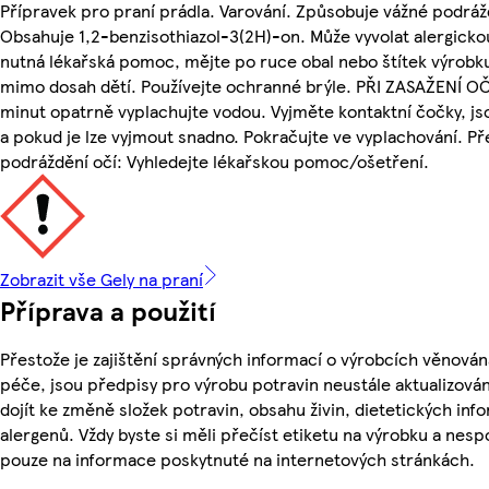
Přípravek pro praní prádla. Varování. Způsobuje vážné podráž
Obsahuje 1,2-benzisothiazol-3(2H)-on. Může vyvolat alergickou
nutná lékařská pomoc, mějte po ruce obal nebo štítek výrobk
mimo dosah dětí. Používejte ochranné brýle. PŘI ZASAŽENÍ OČ
minut opatrně vyplachujte vodou. Vyjměte kontaktní čočky, js
a pokud je lze vyjmout snadno. Pokračujte ve vyplachování. Př
podráždění očí: Vyhledejte lékařskou pomoc/ošetření.
Zobrazit vše Gely na praní
Příprava a použití
Přestože je zajištění správných informací o výrobcích věnován
péče, jsou předpisy pro výrobu potravin neustále aktualizován
dojít ke změně složek potravin, obsahu živin, dietetických inf
alergenů. Vždy byste si měli přečíst etiketu na výrobku a nesp
pouze na informace poskytnuté na internetových stránkách.