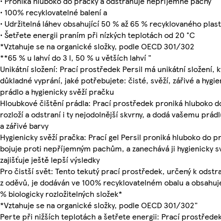
• Proniká hluboko do pračky a odstraňuje nepříjemné pachy
• 100% recyklovatelné balení a
• Udržitelná láhev obsahující 50 % až 65 % recyklovaného plas
• Šetřete energii praním při nízkých teplotách od 20 °C
*Vztahuje se na organické složky, podle OECD 301/302
**65 % u lahví do 3 l, 50 % u větších lahví "
Unikátní složení: Prací prostředek Persil má unikátní složení, k
důkladné vyprání, jaké potřebujete: čisté, svěží, zářivé a hygie
prádlo a hygienicky svěží pračku
Hloubkové čištění prádla: Prací prostředek proniká hluboko d
rozloží a odstraní i ty nejodolnější skvrny, a dodá vašemu prádl
a zářivé barvy
Hygienicky svěží pračka: Prací gel Persil proniká hluboko do p
bojuje proti nepříjemným pachům, a zanechává ji hygienicky sv
zajišťuje ještě lepší výsledky
Pro čistší svět: Tento tekutý prací prostředek, určený k odstr
z oděvů, je dodáván ve 100% recyklovatelném obalu a obsahuj
% biologicky rozložitelných složek*
*Vztahuje se na organické složky, podle OECD 301/302"
Perte při nižších teplotách a šetřete energii: Prací prostředek