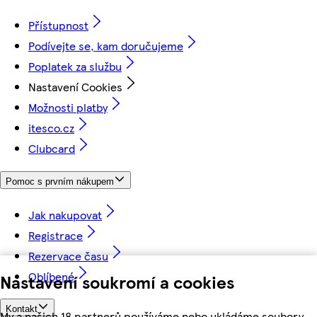
Přístupnost
Podívejte se, kam doručujeme
Poplatek za službu
Nastavení Cookies
Možnosti platby
itesco.cz
Clubcard
Pomoc s prvním nákupem
Jak nakupovat
Registrace
Rezervace času
Oblíbené
Nastavení soukromí a cookies
Kontakt
My a našich 18 partnerů používáme nebo ukládáme soubory