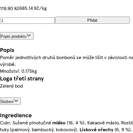
685,14 Kč/kg
119,90 Kč
Přidat
Popis produktu
Popis
Poměr jednotlivých druhů bonbonů se může lišit v závislosti n
výrobě.
Množství: 0.175kg
Loga třetí strany
Zelený bod
Složení
Ingredience
Cukr, Sušené plnotučné
mléko
(16, 4 %), Kakaové máslo, Rostl
tuky (palmový, bambucký, kokosový),
Lískové ořechy
(6, 9 %),