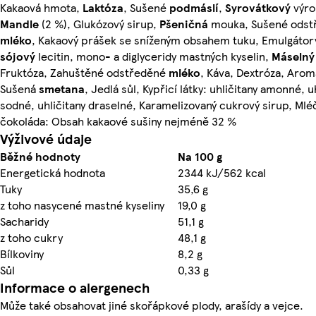
Kakaová hmota,
Laktóza
, Sušené
podmáslí
,
Syrovátkový
výro
Mandle
(2 %), Glukózový sirup,
Pšeničná
mouka, Sušené odst
mléko
, Kakaový prášek se sníženým obsahem tuku, Emulgátor
sójový
lecitin, mono- a diglyceridy mastných kyselin,
Máselný
Fruktóza, Zahuštěné odstředěné
mléko
, Káva, Dextróza, Arom
Sušená
smetana
, Jedlá sůl, Kypřicí látky: uhličitany amonné, u
sodné, uhličitany draselné, Karamelizovaný cukrový sirup, Mlé
čokoláda: Obsah kakaové sušiny nejméně 32 %
Výživové údaje
Běžné hodnoty
Na 100 g
Energetická hodnota
2344 kJ/562 kcal
Tuky
35,6 g
z toho nasycené mastné kyseliny
19,0 g
Sacharidy
51,1 g
z toho cukry
48,1 g
Bílkoviny
8,2 g
Sůl
0,33 g
Informace o alergenech
Může také obsahovat jiné skořápkové plody, arašídy a vejce.