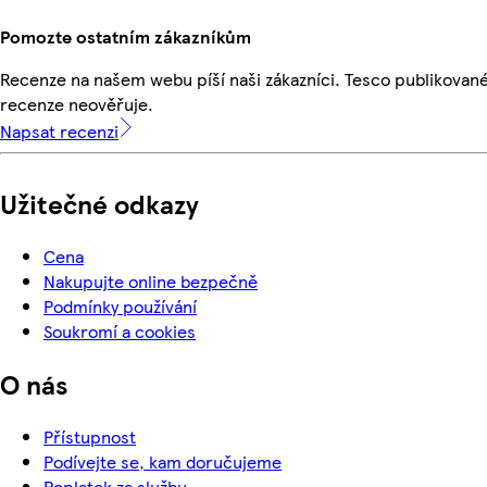
Pomozte ostatním zákazníkům
Recenze na našem webu píší naši zákazníci. Tesco publikovan
recenze neověřuje.
Napsat recenzi
Užitečné odkazy
Cena
Nakupujte online bezpečně
Podmínky používání
Soukromí a cookies
O nás
Přístupnost
Podívejte se, kam doručujeme
Poplatek za službu