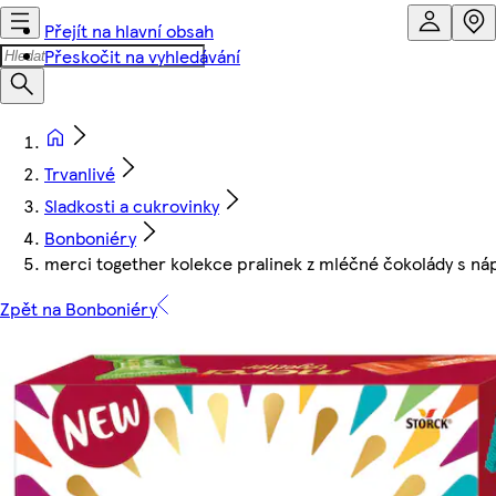
Přejít na hlavní obsah
Přeskočit na vyhledávání
Trvanlivé
Sladkosti a cukrovinky
Bonboniéry
merci together kolekce pralinek z mléčné čokolády s náp
Zpět na Bonboniéry