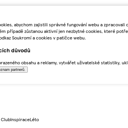
kies, abychom zajistili správné fungování webu a zpracovali 
ém případě zůstanou aktivní jen nezbytné cookies, které pot
odkaz Soukromí a cookies v patičce webu.
ících důvodů
azeného obsahu a reklamy, vytvářet uživatelské statistiky, uk
znam partnerů.
 Club
Inspirace
Léto