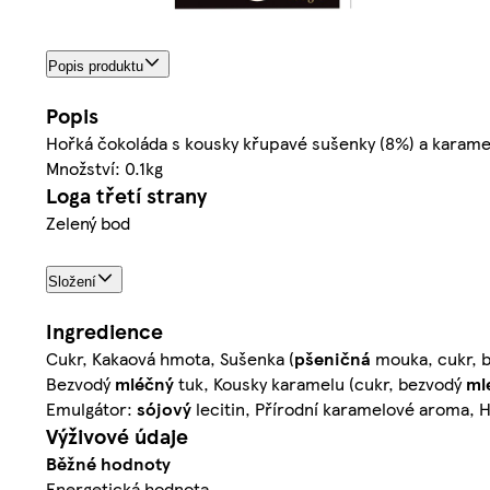
Popis produktu
Popis
Hořká čokoláda s kousky křupavé sušenky (8%) a karame
Množství: 0.1kg
Loga třetí strany
Zelený bod
Složení
Ingredience
Cukr, Kakaová hmota, Sušenka (
pšeničná
mouka, cukr, 
Bezvodý
mléčný
tuk, Kousky karamelu (cukr, bezvodý
ml
Emulgátor:
sójový
lecitin, Přírodní karamelové aroma,
Výživové údaje
Běžné hodnoty
Energetická hodnota