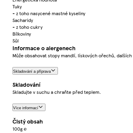
Tuky
- z toho nasycené mastné kyseliny
Sacharidy
- z toho cukry
Bílkoviny
Sůl
Informace o alergenech
Může obsahovat stopy mandlí, lískových ořechů, další
Skladování a příprava
Skladování
Skladujte v suchu a chraňte před teplem.
Více informací
Čistý obsah
100g ℮