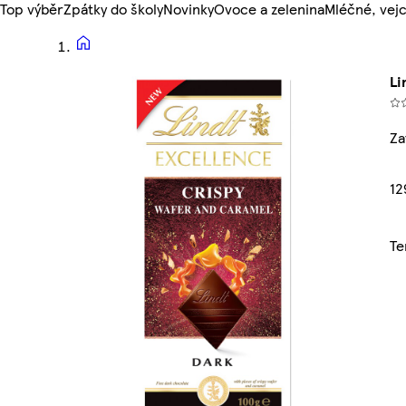
Top výběr
Zpátky do školy
Novinky
Ovoce a zelenina
Mléčné, vejc
Li
Za
12
Te