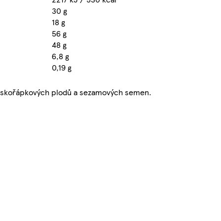
30 g
18 g
56 g
48 g
6,8 g
0,19 g
ch skořápkových plodů a sezamových semen.