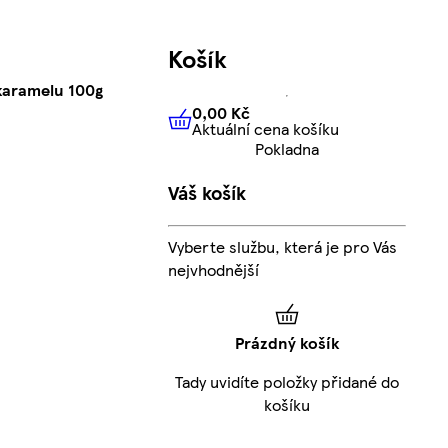
Košík
 karamelu 100g
0,00 Kč
Aktuální cena košíku
0,00 Kč
Aktuální cena košíku
Pokladna
Váš košík
Vyberte službu, která je pro Vás
nejvhodnější
Prázdný košík
Tady uvidíte položky přidané do
košíku