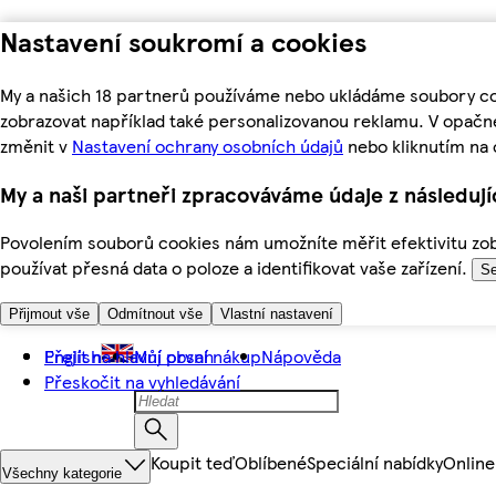
Nastavení soukromí a cookies
My a našich 18 partnerů používáme nebo ukládáme soubory coo
zobrazovat například také personalizovanou reklamu. V opačn
změnit v
Nastavení ochrany osobních údajů
nebo kliknutím na 
My a naši partneři zpracováváme údaje z následuj
Povolením souborů cookies nám umožníte měřit efektivitu zobr
používat přesná data o poloze a identifikovat vaše zařízení.
Se
Přijmout vše
Odmítnout vše
Vlastní nastavení
Přejít na hlavní obsah
English
Můj první nákup
Nápověda
Přeskočit na vyhledávání
Koupit teď
Oblíbené
Speciální nabídky
Online
Všechny kategorie