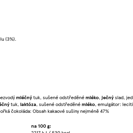
lu (3%).
bezvodý
mléčný
tuk, sušené odstředěné
mléko
,
ječný
slad, jed
éčný
tuk,
laktóza
, sušené odstředěné
mléko
, emulgátor: leciti
 Hořká čokoláda: Obsah kakaové sušiny nejméně 47%
na 100 g:
2217 kJ / 530 kcal