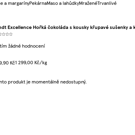
e a margaríny
Pekárna
Maso a lahůdky
Mražené
Trvanlivé
ndt Excellence Hořká čokoláda s kousky křupavé sušenky a
tím žádné hodnocení
1 299,00 Kč/kg
9,90 Kč
nto produkt je momentálně nedostupný.