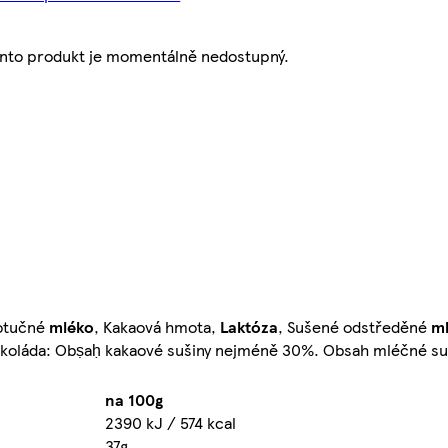
nto produkt je momentálně nedostupný.
notučné
mléko
, Kakaová hmota,
Laktóza
, Sušené odstředěné
m
okoláda: Obṣaḥ kakaové sušiny nejméně 30%. Obsah mléčné s
na 100g
2390 kJ / 574 kcal
37g