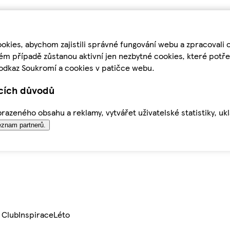
kies, abychom zajistili správné fungování webu a zpracovali 
ém případě zůstanou aktivní jen nezbytné cookies, které pot
odkaz Soukromí a cookies v patičce webu.
ících důvodů
azeného obsahu a reklamy, vytvářet uživatelské statistiky, uk
znam partnerů.
 Club
Inspirace
Léto