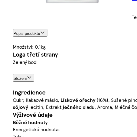
Te
Popis produktu
Množství: 0.1kg
Loga třetí strany
Zelený bod
Složení
Ingredience
Cukr, Kakaové máslo,
Lískové ořechy
(16%), Sušené pl
sójový
lecitin, Extrakt
ječného
sladu, Aroma, Mléčná č
Výživové údaje
Běžné hodnoty
Energetická hodnota:
Tuky: