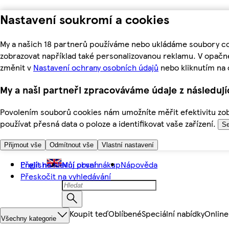
Nastavení soukromí a cookies
My a našich 18 partnerů používáme nebo ukládáme soubory coo
zobrazovat například také personalizovanou reklamu. V opačn
změnit v
Nastavení ochrany osobních údajů
nebo kliknutím na 
My a naši partneři zpracováváme údaje z následuj
Povolením souborů cookies nám umožníte měřit efektivitu zobr
používat přesná data o poloze a identifikovat vaše zařízení.
Se
Přijmout vše
Odmítnout vše
Vlastní nastavení
Přejít na hlavní obsah
English
Můj první nákup
Nápověda
Přeskočit na vyhledávání
Koupit teď
Oblíbené
Speciální nabídky
Online
Všechny kategorie