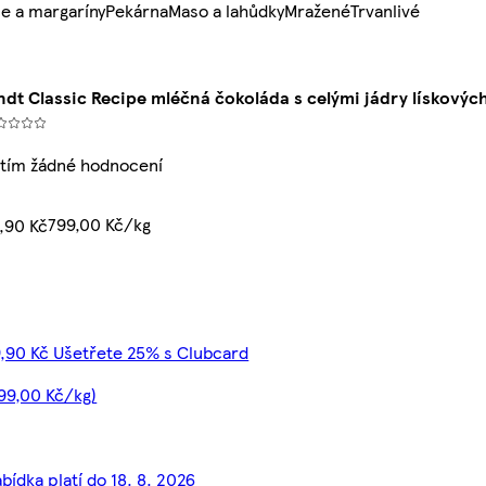
e a margaríny
Pekárna
Maso a lahůdky
Mražené
Trvanlivé
ndt Classic Recipe mléčná čokoláda s celými jádry lískový
tím žádné hodnocení
799,00 Kč/kg
,90 Kč
,90 Kč Ušetřete 25% s Clubcard
99,00 Kč/kg)
bídka platí do 18. 8. 2026