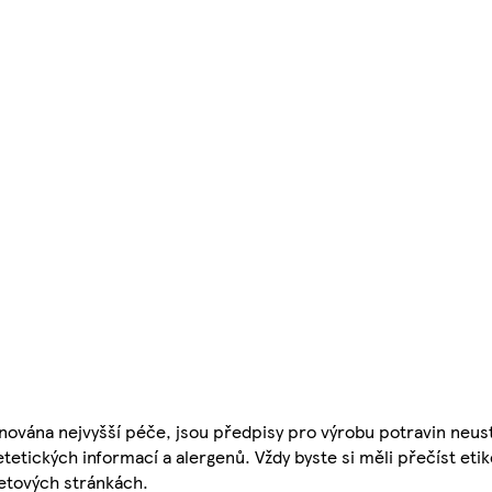
nována nejvyšší péče, jsou předpisy pro výrobu potravin neust
etetických informací a alergenů. Vždy byste si měli přečíst eti
etových stránkách.