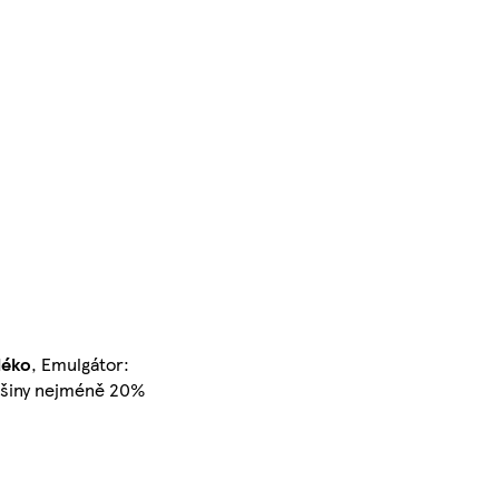
léko
, Emulgátor:
ušiny nejméně 20%