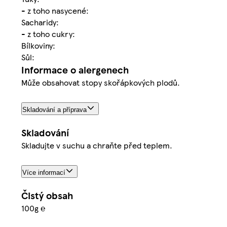
- z toho nasycené:
Sacharidy:
- z toho cukry:
Bílkoviny:
Sůl:
Informace o alergenech
Může obsahovat stopy skořápkových plodů.
Skladování a příprava
Skladování
Skladujte v suchu a chraňte před teplem.
Více informací
Čistý obsah
100g ℮