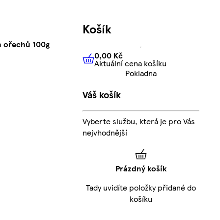
Košík
ch ořechů 100g
0,00 Kč
Aktuální cena košíku
0,00 Kč
Aktuální cena košíku
Pokladna
Váš košík
Vyberte službu, která je pro Vás
nejvhodnější
Prázdný košík
Tady uvidíte položky přidané do
košíku