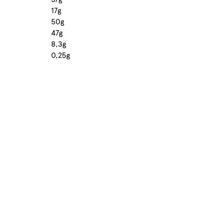
17g
50g
47g
8,3g
0,25g