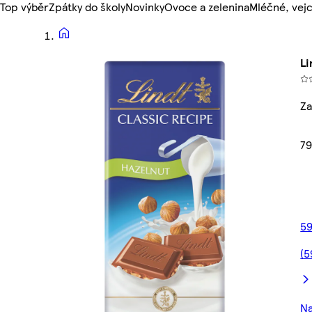
Top výběr
Zpátky do školy
Novinky
Ovoce a zelenina
Mléčné, vejc
Li
Za
79
59
(5
Na