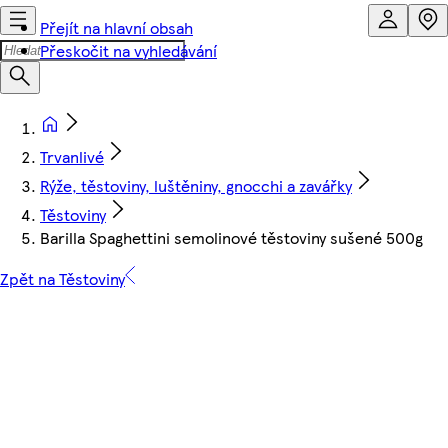
Přejít na hlavní obsah
Přeskočit na vyhledávání
Trvanlivé
Rýže, těstoviny, luštěniny, gnocchi a zavářky
Těstoviny
Barilla Spaghettini semolinové těstoviny sušené 500g
Zpět na Těstoviny