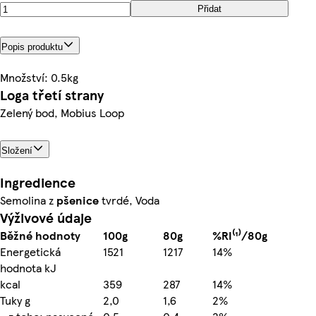
Přidat
Popis produktu
Množství: 0.5kg
Loga třetí strany
Zelený bod, Mobius Loop
Složení
Ingredience
Semolina z
pšenice
tvrdé, Voda
Výživové údaje
Běžné hodnoty
100g
80g
%RI⁽¹⁾/80g
Energetická
1521
1217
14%
hodnota kJ
kcal
359
287
14%
Tuky g
2,0
1,6
2%