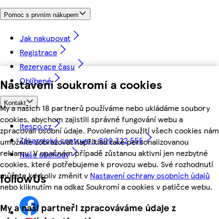
Pomoc s prvním nákupem
Jak nakupovat
Registrace
Rezervace času
Oblíbené
Nastavení soukromí a cookies
Kontakt
My a našich 18 partnerů používáme nebo ukládáme soubory
cookies, abychom zajistili správné fungování webu a
itesco.cz
zpracovali osobní údaje. Povolením použití všech cookies nám
Zákaznické centrum - 800 222 555
umožníte zobrazovat například také personalizovanou
reklamu. V opačném případě zůstanou aktivní jen nezbytné
Naše obchody
cookies, které potřebujeme k provozu webu. Své rozhodnutí
můžete kdykoliv změnit v
Nastavení ochrany osobních údajů
followUs
nebo kliknutím na odkaz Soukromí a cookies v patičce webu.
My a naši partneři zpracováváme údaje z