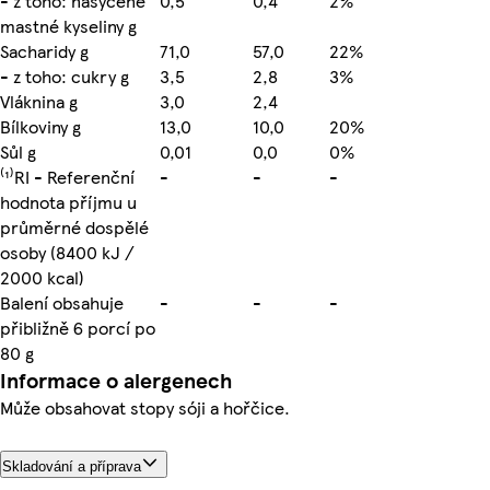
- z toho: nasycené
0,5
0,4
2%
mastné kyseliny g
Sacharidy g
71,0
57,0
22%
- z toho: cukry g
3,5
2,8
3%
Vláknina g
3,0
2,4
Bílkoviny g
13,0
10,0
20%
Sůl g
0,01
0,0
0%
⁽¹⁾RI - Referenční
-
-
-
hodnota příjmu u
průměrné dospělé
osoby (8400 kJ /
2000 kcal)
Balení obsahuje
-
-
-
přibližně 6 porcí po
80 g
Informace o alergenech
Může obsahovat stopy sóji a hořčice.
Skladování a příprava