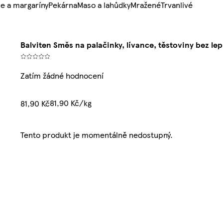
e a margaríny
Pekárna
Maso a lahůdky
Mražené
Trvanlivé
Balviten Směs na palačinky, lívance, těstoviny bez lep
Zatím žádné hodnocení
81,90 Kč/kg
81,90 Kč
Tento produkt je momentálně nedostupný.