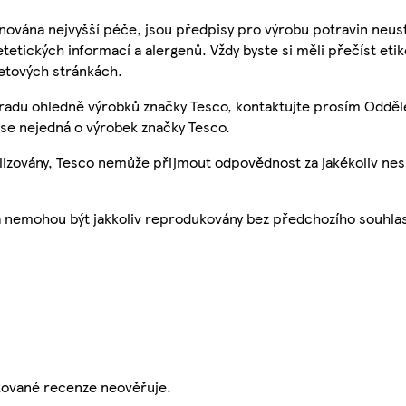
nována nejvyšší péče, jsou předpisy pro výrobu potravin neust
etetických informací a alergenů. Vždy byste si měli přečíst eti
etových stránkách.
 radu ohledně výrobků značky Tesco, kontaktujte prosím Odděl
se nejedná o výrobek značky Tesco.
ualizovány, Tesco nemůže přijmout odpovědnost za jakékoliv ne
a nemohou být jakkoliv reprodukovány bez předchozího souhla
ikované recenze neověřuje.