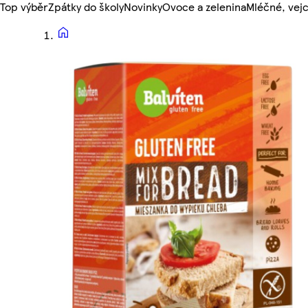
Top výběr
Zpátky do školy
Novinky
Ovoce a zelenina
Mléčné, vejc