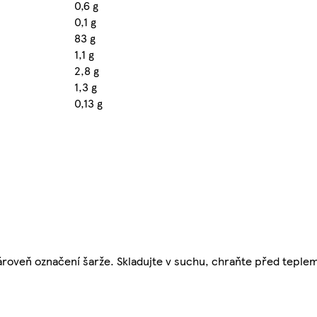
0,6 g
0,1 g
83 g
1,1 g
2,8 g
1,3 g
0,13 g
 zároveň označení šarže. Skladujte v suchu, chraňte před teple