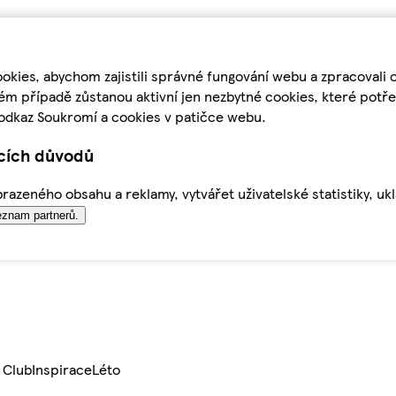
kies, abychom zajistili správné fungování webu a zpracovali 
ém případě zůstanou aktivní jen nezbytné cookies, které pot
odkaz Soukromí a cookies v patičce webu.
ících důvodů
azeného obsahu a reklamy, vytvářet uživatelské statistiky, uk
znam partnerů.
 Club
Inspirace
Léto