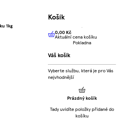
Košík
ku 1kg
0,00 Kč
Aktuální cena košíku
0,00 Kč
Aktuální cena košíku
Pokladna
Váš košík
Vyberte službu, která je pro Vás
nejvhodnější
Prázdný košík
Tady uvidíte položky přidané do
košíku