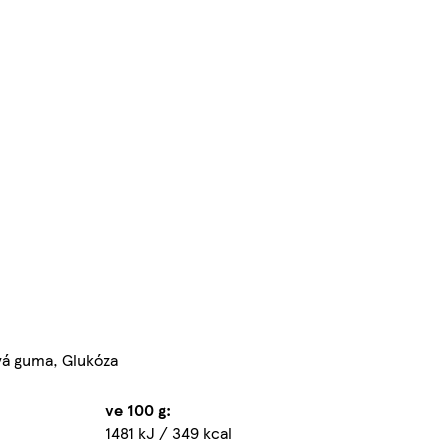
vá guma, Glukóza
ve 100 g:
1481 kJ / 349 kcal