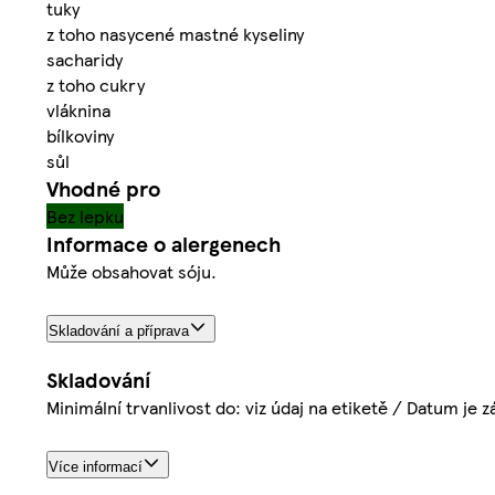
tuky
z toho nasycené mastné kyseliny
sacharidy
z toho cukry
vláknina
bílkoviny
sůl
Vhodné pro
Bez lepku
Informace o alergenech
Může obsahovat sóju.
Skladování a příprava
Skladování
Minimální trvanlivost do: viz údaj na etiketě / Datum je
Více informací