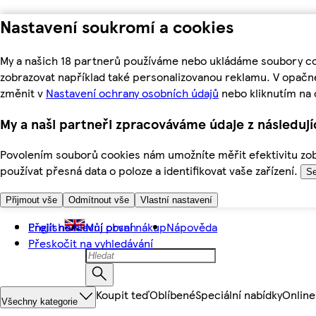
Nastavení soukromí a cookies
My a našich 18 partnerů používáme nebo ukládáme soubory coo
zobrazovat například také personalizovanou reklamu. V opačn
změnit v
Nastavení ochrany osobních údajů
nebo kliknutím na 
My a naši partneři zpracováváme údaje z následuj
Povolením souborů cookies nám umožníte měřit efektivitu zobr
používat přesná data o poloze a identifikovat vaše zařízení.
Se
Přijmout vše
Odmítnout vše
Vlastní nastavení
Přejít na hlavní obsah
English
Můj první nákup
Nápověda
Přeskočit na vyhledávání
Koupit teď
Oblíbené
Speciální nabídky
Online
Všechny kategorie