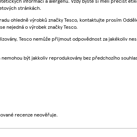
etetických informací a alergenů. Vždy byste si měli přečíst eti
etových stránkách.
 radu ohledně výrobků značky Tesco, kontaktujte prosím Odděl
se nejedná o výrobek značky Tesco.
ualizovány, Tesco nemůže přijmout odpovědnost za jakékoliv ne
a nemohou být jakkoliv reprodukovány bez předchozího souhla
ikované recenze neověřuje.