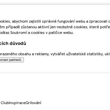
kies, abychom zajistili správné fungování webu a zpracovali 
ém případě zůstanou aktivní jen nezbytné cookies, které pot
odkaz Soukromí a cookies v patičce webu.
ících důvodů
azeného obsahu a reklamy, vytvářet uživatelské statistiky, uk
znam partnerů.
 Club
Inspirace
Grilování