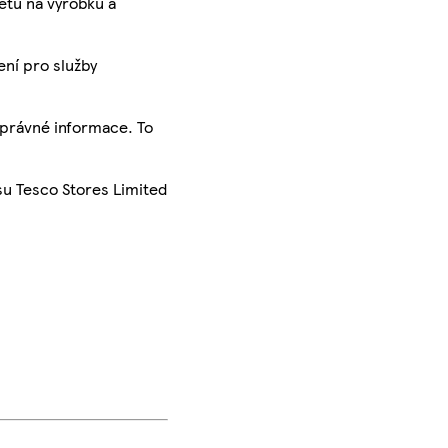
ketu na výrobku a
ení pro služby
správné informace. To
su Tesco Stores Limited