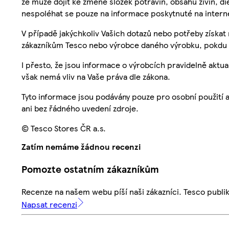
že může dojít ke změně složek potravin, obsahu živin, di
nespoléhat se pouze na informace poskytnuté na intern
V případě jakýchkoliv Vašich dotazů nebo potřeby získat
zákazníkům Tesco nebo výrobce daného výrobku, pokdu 
I přesto, že jsou informace o výrobcích pravidelně akt
však nemá vliv na Vaše práva dle zákona.
Tyto informace jsou podávány pouze pro osobní použití 
ani bez řádného uvedení zdroje.
© Tesco Stores ČR a.s.
Zatím nemáme žádnou recenzi
Pomozte ostatním zákazníkům
Recenze na našem webu píší naši zákazníci. Tesco publ
Napsat recenzi