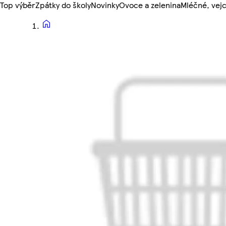
Top výběr
Zpátky do školy
Novinky
Ovoce a zelenina
Mléčné, vejc