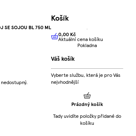
Košík
J SE SOJOU BL 750 ML
0,00 Kč
Aktuální cena košíku
0,00 Kč
Aktuální cena košíku
Pokladna
Váš košík
Vyberte službu, která je pro Vás
nejvhodnější
 nedostupný.
Prázdný košík
Tady uvidíte položky přidané do
košíku