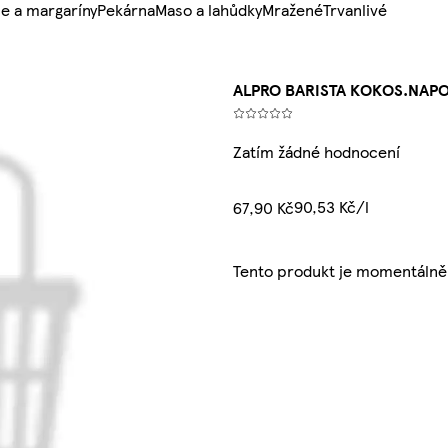
e a margaríny
Pekárna
Maso a lahůdky
Mražené
Trvanlivé
ALPRO BARISTA KOKOS.NAPO
Zatím žádné hodnocení
90,53 Kč/l
67,90 Kč
Tento produkt je momentálně