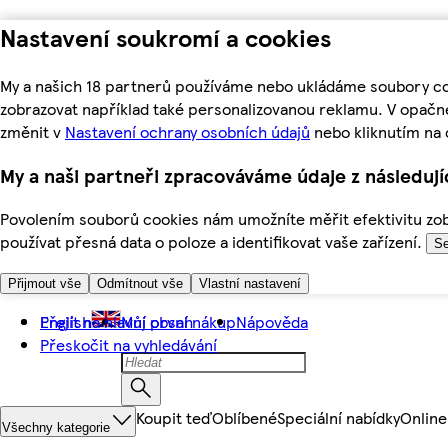
Nastavení soukromí a cookies
My a našich 18 partnerů používáme nebo ukládáme soubory coo
zobrazovat například také personalizovanou reklamu. V opačn
změnit v
Nastavení ochrany osobních údajů
nebo kliknutím na 
My a naši partneři zpracováváme údaje z následuj
Povolením souborů cookies nám umožníte měřit efektivitu zobr
používat přesná data o poloze a identifikovat vaše zařízení.
Se
Přijmout vše
Odmítnout vše
Vlastní nastavení
Přejít na hlavní obsah
English
Můj první nákup
Nápověda
Přeskočit na vyhledávání
Koupit teď
Oblíbené
Speciální nabídky
Online
Všechny kategorie