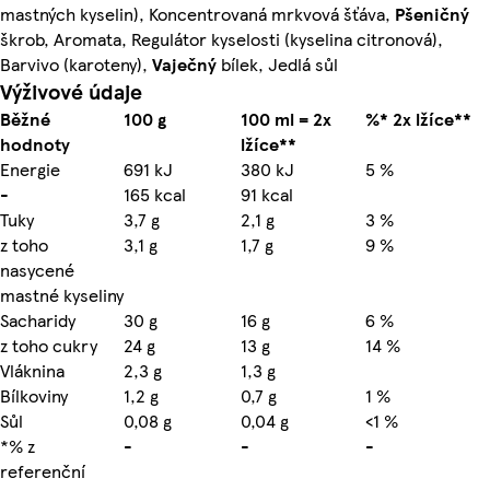
mastných kyselin), Koncentrovaná mrkvová šťáva,
Pšeničný
škrob, Aromata, Regulátor kyselosti (kyselina citronová),
Barvivo (karoteny),
Vaječný
bílek, Jedlá sůl
Výživové údaje
Běžné
100 g
100 ml = 2x
%* 2x lžíce**
hodnoty
lžíce**
Energie
691 kJ
380 kJ
5 %
-
165 kcal
91 kcal
Tuky
3,7 g
2,1 g
3 %
z toho
3,1 g
1,7 g
9 %
nasycené
mastné kyseliny
Sacharidy
30 g
16 g
6 %
z toho cukry
24 g
13 g
14 %
Vláknina
2,3 g
1,3 g
Bílkoviny
1,2 g
0,7 g
1 %
Sůl
0,08 g
0,04 g
<1 %
*% z
-
-
-
referenční