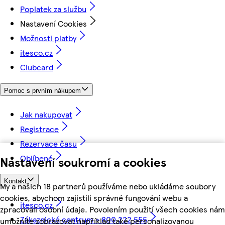
Poplatek za službu
Nastavení Cookies
Možnosti platby
itesco.cz
Clubcard
Pomoc s prvním nákupem
Jak nakupovat
Registrace
Rezervace času
Oblíbené
Nastavení soukromí a cookies
Kontakt
My a našich 18 partnerů používáme nebo ukládáme soubory
cookies, abychom zajistili správné fungování webu a
itesco.cz
zpracovali osobní údaje. Povolením použití všech cookies nám
Zákaznické centrum - 800 222 555
umožníte zobrazovat například také personalizovanou