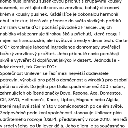
kombinuje jemnou sušenkovou příchuť s křupavými kousky
sušenek, osvěžující citronovou zmrzlinu, bohatý citronový
krém a kousky pusinek. Každá lžíce je dokonalou harmonií
chutí a textur, která vás přenese do světa sladkých požitků.
Zmrzliny Carte d´Or pochází původně z Francie. Jejich
nabídka však zahrnuje širokou škálu příchutí, které reagují
nejen na francouzské, ale i světové trendy v dezertech. Carte
d'Or kombinuje lahodné ingredience dohromady utvářející
božský zmrzlinový prožitek. Jeho příchutě navíc pomáhají
skvěle vytvářet či doplňovat jakýkoliv dezert. Jednoduše -
když dezert, tak Carte D'Or.
Společnost Unilever se řadí mezi největší dodavatele
potravin, výrobků pro péči o domácnost a výrobků pro osobní
péči na světě. Do jejího portfolia spadá více než 400 značek,
zahrnujících oblíbené značky Dove, Rexona, Axe, Domestos,
Cif, SAVO, Hellmann's, Knorr, Lipton, Magnum nebo Algida,
které mají své stálé místo v domácnostech po celém světě.
Zodpovědné podnikaní společnosti stanovuje Unilever plán
udržitelného rozvoje (USLP), představený v roce 2010. Ten leží
v srdci všeho, co Unilever dělá. Jeho cílem je za současného