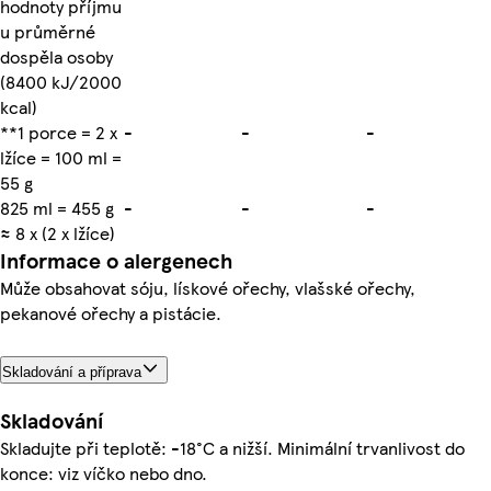
hodnoty příjmu
u průměrné
dospěla osoby
(8400 kJ/2000
kcal)
**1 porce = 2 x
-
-
-
lžíce = 100 ml =
55 g
825 ml = 455 g
-
-
-
≈ 8 x (2 x lžíce)
Informace o alergenech
Může obsahovat sóju, lískové ořechy, vlašské ořechy,
pekanové ořechy a pistácie.
Skladování a příprava
Skladování
Skladujte při teplotě: -18°C a nižší. Minimální trvanlivost do
konce: viz víčko nebo dno.