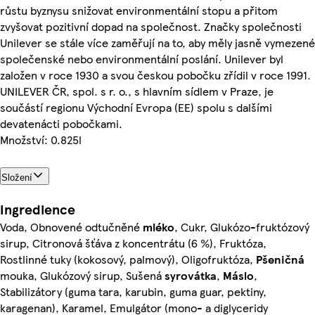
růstu byznysu snižovat environmentální stopu a přitom
zvyšovat pozitivní dopad na společnost. Značky společnosti
Unilever se stále více zaměřují na to, aby měly jasně vymezené
společenské nebo environmentální poslání. Unilever byl
založen v roce 1930 a svou českou pobočku zřídil v roce 1991.
UNILEVER ČR, spol. s r. o., s hlavním sídlem v Praze, je
součástí regionu Východní Evropa (EE) spolu s dalšími
devatenácti pobočkami.
Množství: 0.825l
Složení
Ingredience
Voda, Obnovené odtučněné
mléko
, Cukr, Glukózo-fruktózový
sirup, Citronová šťáva z koncentrátu (6 %), Fruktóza,
Rostlinné tuky (kokosový, palmový), Oligofruktóza,
Pšeničná
mouka, Glukózový sirup, Sušená
syrovátka
,
Máslo
,
Stabilizátory (guma tara, karubin, guma guar, pektiny,
karagenan), Karamel, Emulgátor (mono- a diglyceridy