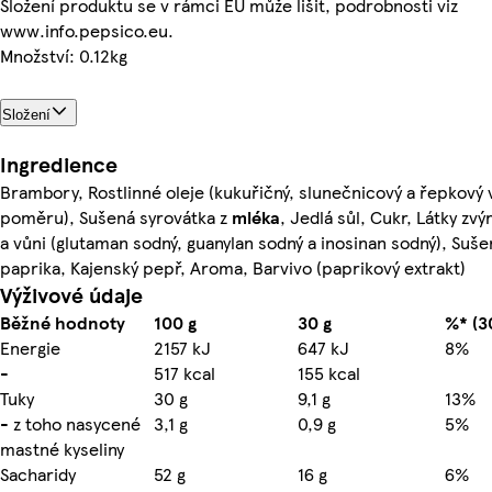
Složení produktu se v rámci EU může lišit, podrobnosti viz
www.info.pepsico.eu.
Množství: 0.12kg
Složení
Ingredience
Brambory, Rostlinné oleje (kukuřičný, slunečnicový a řepkový
poměru), Sušená syrovátka z
mléka
, Jedlá sůl, Cukr, Látky zvý
a vůni (glutaman sodný, guanylan sodný a inosinan sodný), Suše
paprika, Kajenský pepř, Aroma, Barvivo (paprikový extrakt)
Výživové údaje
Běžné hodnoty
100 g
30 g
%* (3
Energie
2157 kJ
647 kJ
8%
-
517 kcal
155 kcal
Tuky
30 g
9,1 g
13%
- z toho nasycené
3,1 g
0,9 g
5%
mastné kyseliny
Sacharidy
52 g
16 g
6%