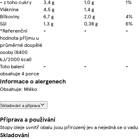
- z toho cukry
3,4 g
1,0 g
1%
Vláknina
4,5 g
1,4 g
Bílkoviny
6,7 g
2,0 g
4%
Sůl
1,3 g
0,38 g
6%
*Referenční
-
-
-
hodnota příjmu u
průměrné dospělé
osoby (8400
kJ/2000 kcal)
Toto balení
-
-
-
obsahuje 4 porce
Informace o alergenech
Obsahuje: Mléko
Skladování a příprava
Příprava a používání
Stopy oleje uvnitř obalu jsou přirozený jev a nejedná se o vadu
Skladování