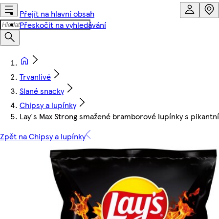
Přejít na hlavní obsah
Přeskočit na vyhledávání
Trvanlivé
Slané snacky
Chipsy a lupínky
Lay's Max Strong smažené bramborové lupínky s pikantní
Zpět na Chipsy a lupínky